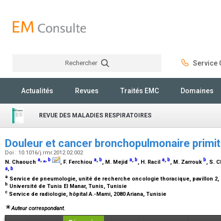
Rechercher
Service C
Rechercher
Actualités
Revues
Traités EMC
Domaines
REVUE DES MALADIES RESPIRATOIRES
Douleur et cancer bronchopulmonaire primit
Doi : 10.1016/j.rmr.2012.02.002
a
,
⁎
,
b
a
,
b
a
,
b
a
,
b
b
N. Chaouch
, F. Ferchiou
, M. Mejid
, H. Racil
, M. Zarrouk
, S. 
a
,
b
a
Service de pneumologie, unité de recherche oncologie thoracique, pavillon 2, h
b
Université de Tunis El Manar, Tunis, Tunisie
c
Service de radiologie, hôpital A.-Mami, 2080 Ariana, Tunisie
Auteur correspondant.