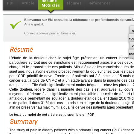
Résumé
PDF
Article
Figures
Références
Mots clés
Bienvenue sur EM-consulte, la référence des professionnels de santé.
Article gratuit.
c
Connectez-vous pour en bénéficier!
vo
Résumé
co
L’étude de la douleur chez le sujet âgé présentant un cancer broncho
particulière surtout que ce symptôme est fréquemment associé à ces deux co
charge et le pronostic de ces patients. Afin d’étudier les caractéristiques 
sujet âgé, nous avons évalué prospectivement la douleur chez tous les pati
pour CBP primitif de novo. Trente-neuf patients ont été inclus en 15
mois (
cancer était à type de CNMC et à un stade avancé dans la majorité des cas
des patients. Elle était significativement moins fréquente chez les plus de 
Cette douleur, légère dans la majorité des cas, s’est aggravée au cour
moyenne ultérieure était significativement plus faible que celle de départ (
antalgique permettant de soulager la douleur était de palier I dans 20,6 % d
et de palier III dans 31 % des cas. La prise en charge de la douleur du sujet 
afin de préserver au maximum la qualité de vie des patients âgés présentant
Le texte complet de cet article est disponible en PDF.
Summary
The study of pain in elderly patients with a primary lung cancer (PLC) deserv