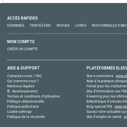
ACCÈS RAPIDES
DOMAINES
TRAITÉS EMC
REVUES
LIVRES
NOS FORMULES D'AB
MON COMPTE
CRÉER UN COMPTE
AIDE & SUPPORT
PLATEFORMES ELSE
Contactez-nous / FAQ
Site e-commerce :
www.el
Qui sommes-nous ?
Aide à la pratique clinique
Mentions légales
Portail pour les institution
© - Avertissements
Site d'information sur l'E
Termes et conditions d'utilisation
E-learning pour les infirmi
Politique rédactionnelle
Bibliothèque d'e-books Els
Politique publicitaire
Blog special IFSI :
www.gen
Cookie settings
Suivez notre actualité sur
Politique de la vie privée
Site d'emploi en santé :
e