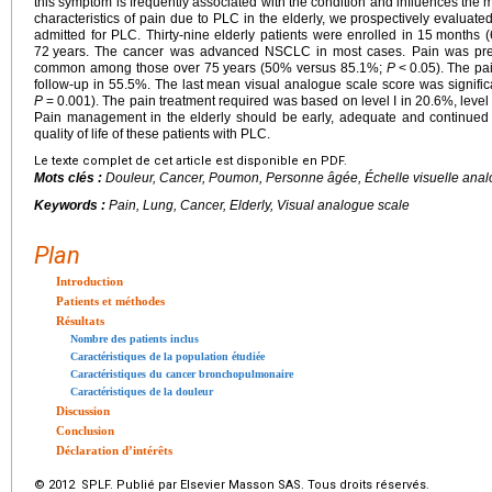
this symptom is frequently associated with the condition and influences th
characteristics of pain due to PLC in the elderly, we prospectively evaluate
admitted for PLC. Thirty-nine elderly patients were enrolled in 15
months (
72
years. The cancer was advanced NSCLC in most cases. Pain was presen
common among those over 75
years (50% versus 85.1%;
P
<
0.05). The pa
follow-up in 55.5%. The last mean visual analogue scale score was significan
P
=
0.001). The pain treatment required was based on level I in 20.6%, level I
Pain management in the elderly should be early, adequate and continued
quality of life of these patients with PLC.
Le texte complet de cet article est disponible en PDF.
Mots clés :
Douleur, Cancer, Poumon, Personne âgée, Échelle visuelle ana
Keywords :
Pain, Lung, Cancer, Elderly, Visual analogue scale
Plan
Introduction
Patients et méthodes
Résultats
Nombre des patients inclus
Caractéristiques de la population étudiée
Caractéristiques du cancer bronchopulmonaire
Caractéristiques de la douleur
Discussion
Conclusion
Déclaration d’intérêts
© 2012 SPLF. Publié par Elsevier Masson SAS. Tous droits réservés.