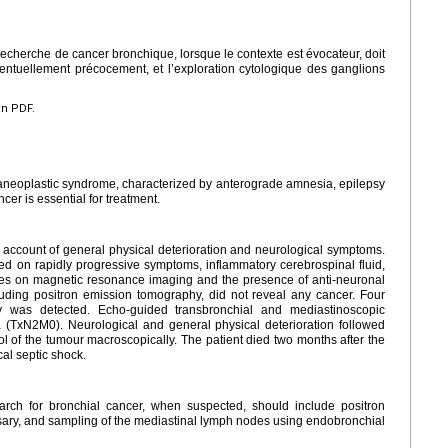
recherche de cancer bronchique, lorsque le contexte est évocateur, doit
ntuellement précocement, et l’exploration cytologique des ganglions
en PDF.
araneoplastic syndrome, characterized by anterograde amnesia, epilepsy
cer is essential for treatment.
account of general physical deterioration and neurological symptoms.
ed on rapidly progressive symptoms, inflammatory cerebrospinal fluid,
obes on magnetic resonance imaging and the presence of anti-neuronal
cluding positron emission tomography, did not reveal any cancer. Four
y was detected. Echo-guided transbronchial and mediastinoscopic
 (TxN2M0). Neurological and general physical deterioration followed
ol of the tumour macroscopically. The patient died two months after the
cal septic shock.
arch for bronchial cancer, when suspected, should include positron
sary, and sampling of the mediastinal lymph nodes using endobronchial