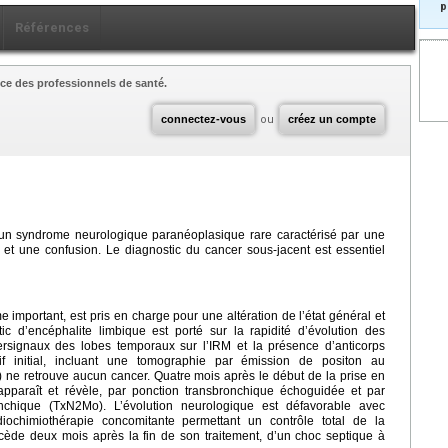
p
Références
ce des professionnels de santé.
connectez-vous
ou
créez un compte
 un syndrome neurologique paranéoplasique rare caractérisé par une
 et une confusion. Le diagnostic du cancer sous-jacent est essentiel
 important, est pris en charge pour une altération de l’état général et
 d’encéphalite limbique est porté sur la rapidité d’évolution des
rsignaux des lobes temporaux sur l’IRM et la présence d’anticorps
if initial, incluant une tomographie par émission de positon au
e retrouve aucun cancer. Quatre mois après le début de la prise en
pparaît et révèle, par ponction transbronchique échoguidée et par
chique (TxN2Mo). L’évolution neurologique est défavorable avec
diochimiothérapie concomitante permettant un contrôle total de la
cède deux mois après la fin de son traitement, d’un choc septique à