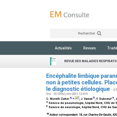
Rechercher
Actualités
Revues
Trait
REVUE DES MALADIES RESPIRATO
Encéphalite limbique paran
non à petites cellules. Pl
le diagnostic étiologique
- 0
Doi : 10.1016/j.rmr.2011.12.019
a
,
⁎
b
a
C. Morelli-Zaher
, J. Varvat
, F. Duboeuf
, 
a
Service de pneumologie, hôpital Nord, CHU de S
b
Service de neurologie, hôpital Nord, CHU de Sai
Auteur correspondant. 18, rue Charles-De-Gaulle, 420