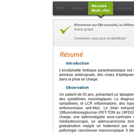
Résumé
PDF
Article
Figures
Mots clés
Bienvenue sur EM-consulte, la référen
Article gratuit.
Connectez-vous pour en bénéficier!
Résumé
Introduction
L’encéphalite limbique paranéoplasique est
amnésie antérograde, des crises d’épilepsie
dans la prise en charge.
Observation
Un patient de 55
ans, présentant un tabagisme
des symptômes neurologiques. Le diagnostic
symptômes, le LCR inflammatoire, des hype
antineuronaux anti-Ma2. Le bilan exhaust
18fluorodésoxyglucose (PET-TDM au 18FDG) n
charge, une adénomégalie sous-carénaire a
médiastinoscopie, un adénocarcinome bron
grabatisation malgré un traitement par ra
pathologie cancéreuse macroscopique. Il dé