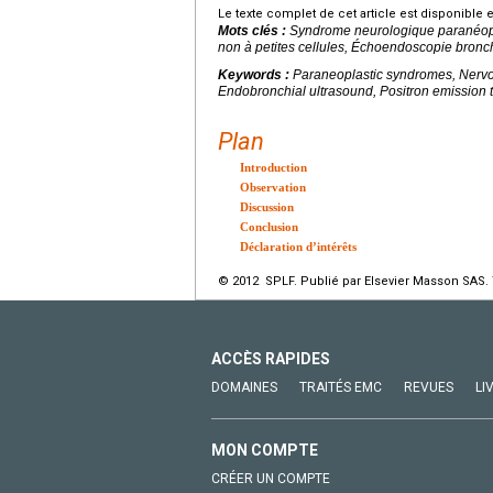
Le texte complet de cet article est disponible 
Mots clés :
Syndrome neurologique paranéopl
non à petites cellules, Échoendoscopie bron
Keywords :
Paraneoplastic syndromes, Nervou
Endobronchial ultrasound, Positron emission
Plan
Introduction
Observation
Discussion
Conclusion
Déclaration d’intérêts
© 2012 SPLF. Publié par Elsevier Masson SAS. 
ACCÈS RAPIDES
DOMAINES
TRAITÉS EMC
REVUES
LI
MON COMPTE
CRÉER UN COMPTE