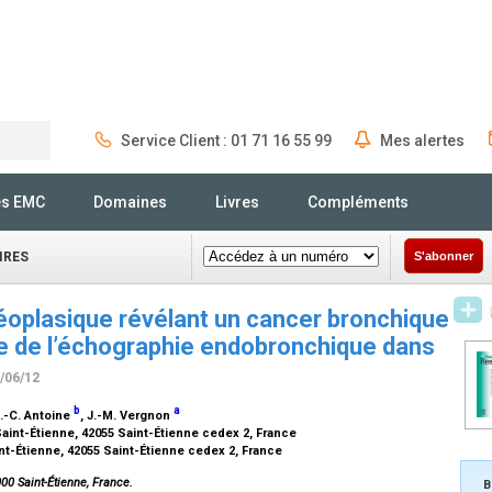
Service Client : 01 71 16 55 99
Mes alertes
Rechercher
és EMC
Domaines
Livres
Compléments
IRES
S'abonner
éoplasique révélant un cancer bronchique
ace de l’échographie endobronchique dans
7/06/12
b
a
J.-C. Antoine
, J.-M. Vergnon
aint-Étienne, 42055 Saint-Étienne cedex 2, France
nt-Étienne, 42055 Saint-Étienne cedex 2, France
00 Saint-Étienne, France.
B