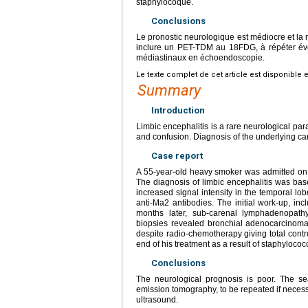
staphylocoque.
Conclusions
Le pronostic neurologique est médiocre et la 
inclure un PET-TDM au 18FDG, à répéter éve
médiastinaux en échoendoscopie.
Le texte complet de cet article est disponible 
Summary
Introduction
Limbic encephalitis is a rare neurological p
and confusion. Diagnosis of the underlying can
Case report
A 55-year-old heavy smoker was admitted on 
The diagnosis of limbic encephalitis was bas
increased signal intensity in the temporal l
anti-Ma2 antibodies. The initial work-up, in
months later, sub-carenal lymphadenopath
biopsies revealed bronchial adenocarcinoma
despite radio-chemotherapy giving total contr
end of his treatment as a result of staphylococ
Conclusions
The neurological prognosis is poor. The se
emission tomography, to be repeated if neces
ultrasound.