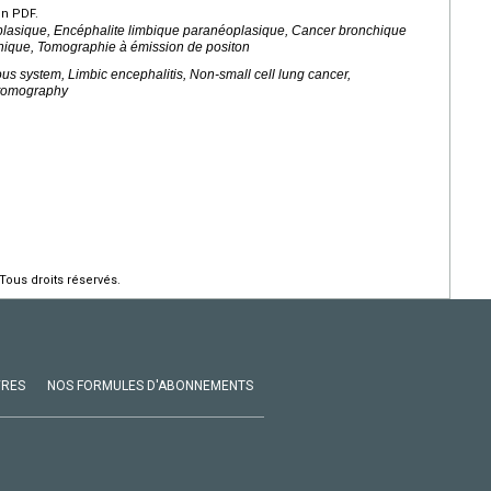
en PDF.
asique, Encéphalite limbique paranéoplasique, Cancer bronchique
chique, Tomographie à émission de positon
s system, Limbic encephalitis, Non-small cell lung cancer,
 tomography
Tous droits réservés.
VRES
NOS FORMULES D'ABONNEMENTS