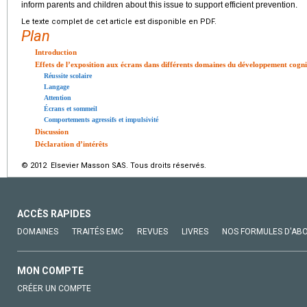
inform parents and children about this issue to support efficient prevention.
Le texte complet de cet article est disponible en PDF.
Plan
Introduction
Effets de l’exposition aux écrans dans différents domaines du développement cogni
Réussite scolaire
Langage
Attention
Écrans et sommeil
Comportements agressifs et impulsivité
Discussion
Déclaration d’intérêts
© 2012 Elsevier Masson SAS. Tous droits réservés.
ACCÈS RAPIDES
DOMAINES
TRAITÉS EMC
REVUES
LIVRES
NOS FORMULES D'AB
MON COMPTE
CRÉER UN COMPTE