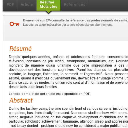
Résumé
PDF
Article
Références
Mots clés
Bienvenue sur EM-consulte, la référence des professionnels de santé.
L’accès au texte intégral de cet article nécessite un abonnement.
Résumé
Depuis quelques années, enfants et adolescents font une consommati
télévision, consoles de jeu vidéo, smartphone, ordinateurs, etc. Pourtan
montrent de manière quasi unanime que cette imprégnation a des in
développement des fonctions cognitives. Parmi les champs les plus affe
scolaire, le langage, l’attention, le sommeil et l’agressivité. Nous pen
estimé, quand il n’est pas ouvertement nié, devrait être envisagé comme un
Dans ce cadre, les médecins ont un rôle central d’information et de préventi
des enfants et de leurs familles.
Le texte complet de cet article est disponible en PDF.
Abstract
During the last few years, the time spent in front of various screens, includ
computers, has dramatically increased. Numerous studies show, with a remar
strong negative influence on the cognitive development of children and tee
particular, scholastic achievement, language, attention, sleep and aggressio
- not to say denied - problem should now be considered a major public heal