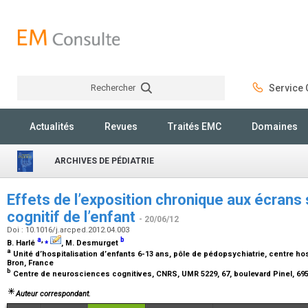
Rechercher
Service C
Rechercher
Actualités
Revues
Traités EMC
Domaines
ARCHIVES DE PÉDIATRIE
Effets de l’exposition chronique aux écrans
cognitif de l’enfant
- 20/06/12
Doi : 10.1016/j.arcped.2012.04.003
a
,
⁎
b
B. Harlé
, M. Desmurget
a
Unité d’hospitalisation d’enfants 6-13
ans, pôle de pédopsychiatrie, centre hosp
Bron, France
b
Centre de neurosciences cognitives, CNRS, UMR 5229, 67, boulevard Pinel, 69
Auteur correspondant.