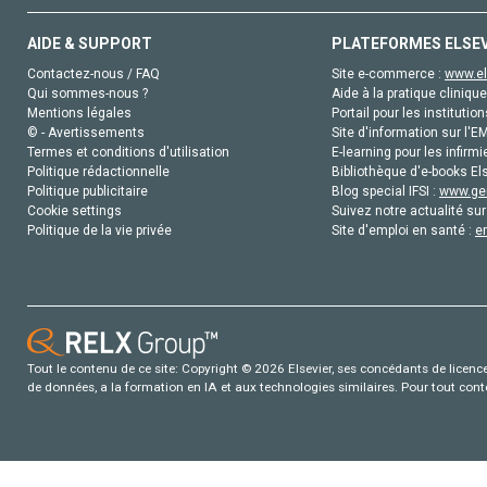
AIDE & SUPPORT
PLATEFORMES ELSE
Contactez-nous / FAQ
Site e-commerce :
www.el
Qui sommes-nous ?
Aide à la pratique clinique
Mentions légales
Portail pour les institution
© - Avertissements
Site d'information sur l'E
Termes et conditions d'utilisation
E-learning pour les infirmi
Politique rédactionnelle
Bibliothèque d'e-books Els
Politique publicitaire
Blog special IFSI :
www.gen
Cookie settings
Suivez notre actualité sur
Politique de la vie privée
Site d'emploi en santé :
e
Tout le contenu de ce site: Copyright © 2026 Elsevier, ses concédants de licence e
de données, a la formation en IA et aux technologies similaires. Pour tout con