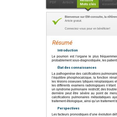
Résumé
Points
PDF
Article
Mots clés
essentie
Bienvenue sur EM-consulte, la référen
Article gratuit.
Connectez-vous pour en bénéficier!
Résumé
Introduction
Le poumon est l’organe le plus fréquemment a
probablement sous-diagnostiquée, les patien
État des connaissances
La pathogenèse des calcifications pulmonair
l’équilibre phosphocalcique, la fonction rénal
les lésions osseuses lytiques néoplasiques et l
les différents examens radiologiques n’étan
un syndrome pulmonaire restrictif, des trouble
dernière peut être sévère au point de menac
calcifications pulmonaires métastatiques ay
traitement étiologique, ainsi qu’un traitement
Perspectives
Les facteurs pronostiques d’une évolution déf