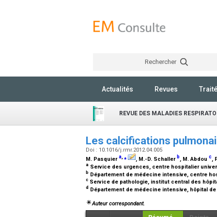
Rechercher
Actualités
Revues
Trait
REVUE DES MALADIES RESPIRATO
Les calcifications pulmon
Doi : 10.1016/j.rmr.2012.04.005
a
,
⁎
b
c
M. Pasquier
, M.-D. Schaller
, M. Abdou
, 
a
Service des urgences, centre hospitalier unive
b
Département de médecine intensive, centre hosp
c
Service de pathologie, institut central des hôpi
d
Département de médecine intensive, hôpital de
Auteur correspondant.