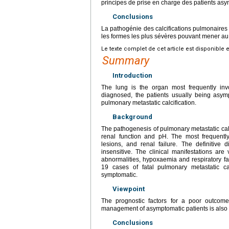
principes de prise en charge des patients as
Conclusions
La pathogénie des calcifications pulmonaires 
les formes les plus sévères pouvant mener au
Le texte complet de cet article est disponible 
Summary
Introduction
The lung is the organ most frequently invo
diagnosed, the patients usually being asym
pulmonary metastatic calcification.
Background
The pathogenesis of pulmonary metastatic calc
renal function and pH. The most frequently
lesions, and renal failure. The definitive 
insensitive. The clinical manifestations are
abnormalities, hypoxaemia and respiratory fa
19 cases of fatal pulmonary metastatic ca
symptomatic.
Viewpoint
The prognostic factors for a poor outcome 
management of asymptomatic patients is also 
Conclusions