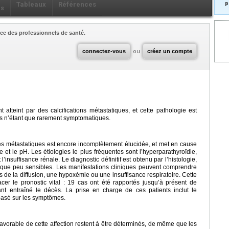
p
Tableaux
Références
ls
ce des professionnels de santé.
connectez-vous
ou
créez un compte
tteint par des calcifications métastatiques, et cette pathologie est
ts n’étant que rarement symptomatiques.
es métastatiques est encore incomplètement élucidée, et met en cause
e et le pH. Les étiologies le plus fréquentes sont l’hyperparathyroïdie,
’insuffisance rénale. Le diagnostic définitif est obtenu par l’histologie,
t que peu sensibles. Les manifestations cliniques peuvent comprendre
s de la diffusion, une hypoxémie ou une insuffisance respiratoire. Cette
er le pronostic vital : 19 cas ont été rapportés jusqu’à présent de
ant entraîné le décès. La prise en charge de ces patients inclut le
 basé sur les symptômes.
avorable de cette affection restent à être déterminés, de même que les