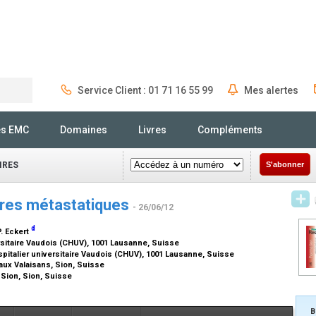
Service Client : 01 71 16 55 99
Mes alertes
Rechercher
és EMC
Domaines
Livres
Compléments
IRES
S'abonner
aires métastatiques
- 26/06/12
d
P. Eckert
rsitaire Vaudois (CHUV), 1001 Lausanne, Suisse
italier universitaire Vaudois (CHUV), 1001 Lausanne, Suisse
taux Valaisans, Sion, Suisse
 Sion, Sion, Suisse
B