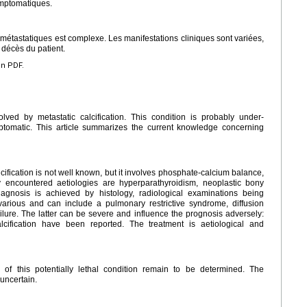
ymptomatiques.
métastatiques est complexe. Les manifestations cliniques sont variées,
 décès du patient.
en PDF.
lved by metastatic calcification. This condition is probably under-
ptomatic. This article summarizes the current knowledge concerning
ification is not well known, but it involves phosphate-calcium balance,
 encountered aetiologies are hyperparathyroidism, neoplastic bony
diagnosis is achieved by histology, radiological examinations being
 various and can include a pulmonary restrictive syndrome, diffusion
ilure. The latter can be severe and influence the prognosis adversely:
lcification have been reported. The treatment is aetiological and
of this potentially lethal condition remain to be determined. The
uncertain.