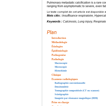
Pulmonary metastatic calcification is a rare c
ranging from asymptomatic to severe, even fat
Le texte complet de cet article est disponible 
Mots clés :
Insuffisance respiratoire, Hyperc
Keywords :
Calcinosis, Lung injury, Respirato
Plan
Introduction
Méthodologie
Étiologies
Épidémiologie
Pathogenèse
Pathologie
Macroscopie
Microscopie
Histochimie
Clinique
Examens radiologiques
Radiographie conventionnelle
Densitométrie
Tomographie computérisée (CT ou scanner)
Scintigraphie
Imagerie par résonance magnétique (IRM)
Prise en charge