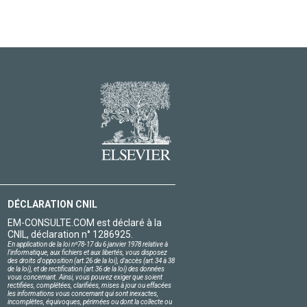
DÉCLARATION CNIL
EM-CONSULTE.COM est déclaré à la
CNIL, déclaration n° 1286925.
En application de la loi nº78-17 du 6 janvier 1978 relative à
l'informatique, aux fichiers et aux libertés, vous disposez
des droits d'opposition (art.26 de la loi), d'accès (art.34 à 38
de la loi), et de rectification (art.36 de la loi) des données
vous concernant. Ainsi, vous pouvez exiger que soient
rectifiées, complétées, clarifiées, mises à jour ou effacées
les informations vous concernant qui sont inexactes,
incomplètes, équivoques, périmées ou dont la collecte ou