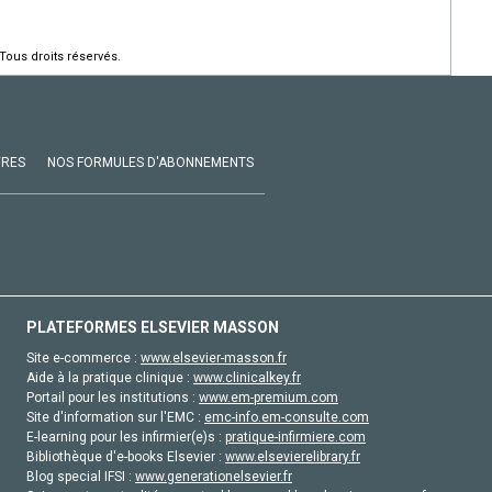
Tous droits réservés.
VRES
NOS FORMULES D'ABONNEMENTS
PLATEFORMES ELSEVIER MASSON
Site e-commerce :
www.elsevier-masson.fr
Aide à la pratique clinique :
www.clinicalkey.fr
Portail pour les institutions :
www.em-premium.com
Site d'information sur l'EMC :
emc-info.em-consulte.com
E-learning pour les infirmier(e)s :
pratique-infirmiere.com
Bibliothèque d'e-books Elsevier :
www.elsevierelibrary.fr
Blog special IFSI :
www.generationelsevier.fr