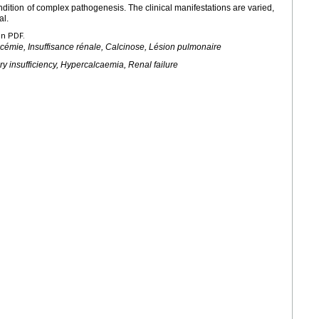
ondition of complex pathogenesis. The clinical manifestations are varied,
al.
en PDF.
alcémie, Insuffisance rénale, Calcinose, Lésion pulmonaire
ry insufficiency, Hypercalcaemia, Renal failure