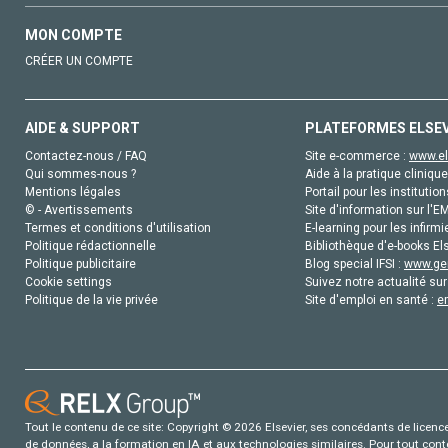
MON COMPTE
CRÉER UN COMPTE
AIDE & SUPPORT
PLATEFORMES ELSE
Contactez-nous / FAQ
Site e-commerce :
www.el
Qui sommes-nous ?
Aide à la pratique clinique
Mentions légales
Portail pour les institution
© - Avertissements
Site d'information sur l'E
Termes et conditions d'utilisation
E-learning pour les infirmi
Politique rédactionnelle
Bibliothèque d'e-books Els
Politique publicitaire
Blog special IFSI :
www.gen
Cookie settings
Suivez notre actualité sur
Politique de la vie privée
Site d'emploi en santé :
e
Tout le contenu de ce site: Copyright © 2026 Elsevier, ses concédants de licence e
de données, a la formation en IA et aux technologies similaires. Pour tout con