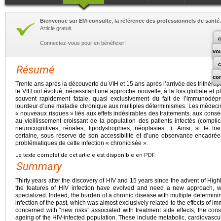
Bienvenue sur EM-consulte, la référence des professionnels de santé.
Article gratuit.
c
Connectez-vous pour en bénéficier!
vo
Résumé
co
Trente ans après la découverte du VIH et 15
ans après l’arrivée des trithérapi
le VIH ont évolué, nécessitant une approche nouvelle, à la fois globale et pl
souvent rapidement fatale, quasi exclusivement du fait de l’immunodépr
lourdeur d’une maladie chronique aux multiples déterminismes. Les médeci
« nouveaux risques » liés aux effets indésirables des traitements, aux con
au vieillissement croissant de la population des patients infectés (compli
neurocognitives, rénales, lipodystrophies, néoplasies…). Ainsi, si le tr
certaine, sous réserve de son accessibilité et d’une observance encadrée
problématiques de cette infection « chronicisée ».
Le texte complet de cet article est disponible en PDF.
Summary
Thirty years after the discovery of HIV and 15 years since the advent of High
the features of HIV infection have evolved and need a new approach, 
specialized. Indeed, the burden of a chronic disease with multiple determinin
infection of the past, which was almost exclusively related to the effects of
concerned with “new risks” associated with treatment side effects; the c
ageing of the HIV-infected population. These include metabolic, cardiovascu