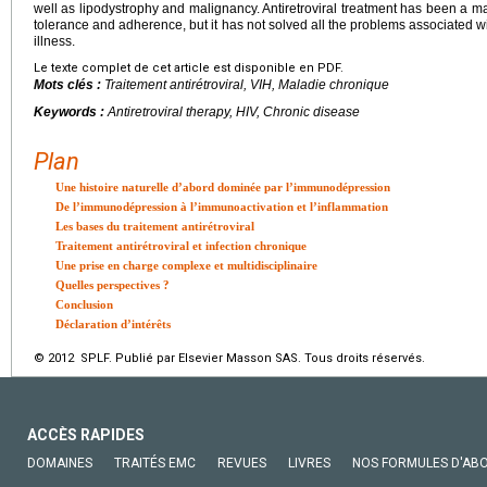
well as lipodystrophy and malignancy. Antiretroviral treatment has been a majo
tolerance and adherence, but it has not solved all the problems associated wit
illness.
Le texte complet de cet article est disponible en PDF.
Mots clés :
Traitement antirétroviral, VIH, Maladie chronique
Keywords :
Antiretroviral therapy, HIV, Chronic disease
Plan
Une histoire naturelle d’abord dominée par l’immunodépression
De l’immunodépression à l’immunoactivation et l’inflammation
Les bases du traitement antirétroviral
Traitement antirétroviral et infection chronique
Une prise en charge complexe et multidisciplinaire
Quelles perspectives ?
Conclusion
Déclaration d’intérêts
© 2012 SPLF. Publié par Elsevier Masson SAS. Tous droits réservés.
ACCÈS RAPIDES
DOMAINES
TRAITÉS EMC
REVUES
LIVRES
NOS FORMULES D'AB