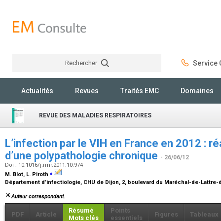
Rechercher
Service C
Rechercher
Actualités
Revues
Traités EMC
Domaines
REVUE DES MALADIES RESPIRATOIRES
L’infection par le VIH en France en 2012 : ré
d’une polypathologie chronique
- 26/06/12
Doi : 10.1016/j.rmr.2011.10.974
⁎
M. Blot, L. Piroth
Département d’infectiologie, CHU de Dijon, 2, boulevard du Maréchal-de-Lattre-
Auteur correspondant.
Résumé
Points
PDF
Article
Figures
Tableaux
Mots clés
essentiels