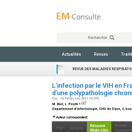
Rechercher
Actualités
Revues
Trait
REVUE DES MALADIES RESPIRATO
L’infection par le VIH en Fr
d’une polypathologie chro
Doi : 10.1016/j.rmr.2011.10.974
⁎
M. Blot, L. Piroth
Département d’infectiologie, CHU de Dijon, 2, bo
Auteur correspondant.
Résumé
Points
PDF
Article
Mots clés
essentie