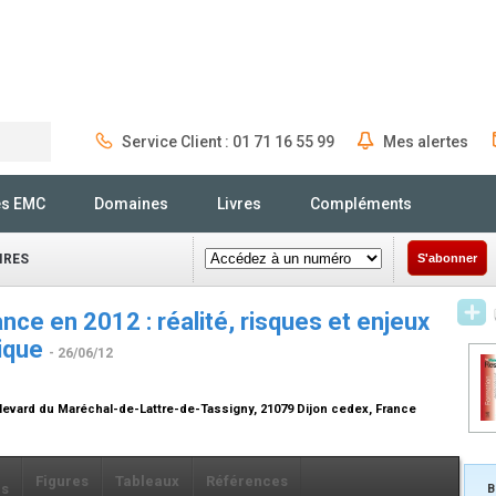
Service Client : 01 71 16 55 99
Mes alertes
Rechercher
és EMC
Domaines
Livres
Compléments
IRES
S'abonner
ance en 2012 : réalité, risques et enjeux
nique
- 26/06/12
ulevard du Maréchal-de-Lattre-de-Tassigny, 21079 Dijon cedex, France
Figures
Tableaux
Références
ls
B