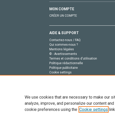
MON COMPTE
CRÉER UN COMPTE
AIDE & SUPPORT
Contactez-nous / FAQ
Qui sommes-nous ?
Mentions légales
© - Avertissements
Termes et conditions d'utilisation
Politique rédactionnelle
Politique publicitaire
Cookie settings
Politique de la vie privée
We use cookies that are necessary to make our si
analyze, improve, and personalize our content and
cookie preferences using the
Cookie settings
link
Tout le contenu de ce site: Copyright © 2026 Else
de données, a la formation en IA et aux technol