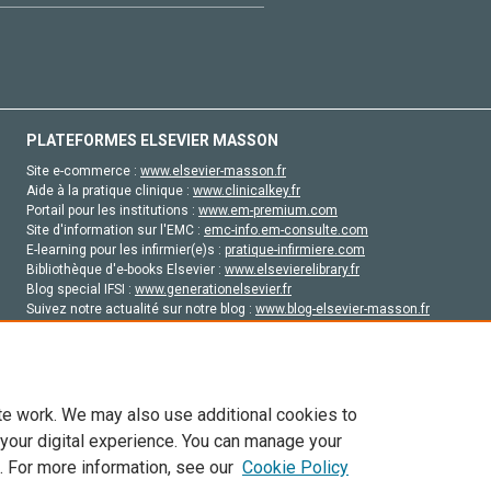
PLATEFORMES ELSEVIER MASSON
Site e-commerce :
www.elsevier-masson.fr
Aide à la pratique clinique :
www.clinicalkey.fr
Portail pour les institutions :
www.em-premium.com
Site d'information sur l'EMC :
emc-info.em-consulte.com
E-learning pour les infirmier(e)s :
pratique-infirmiere.com
Bibliothèque d'e-books Elsevier :
www.elsevierelibrary.fr
Blog special IFSI :
www.generationelsevier.fr
Suivez notre actualité sur notre blog :
www.blog-elsevier-masson.fr
Site d'emploi en santé :
emploisante.com
te work. We may also use additional cookies to
 your digital experience. You can manage your
. For more information, see our
Cookie Policy
vier, ses concédants de licence et ses contributeurs. Tout les droits sont réservés, y 
ogies similaires. Pour tout contenu en libre accès, les conditions de licence Creati