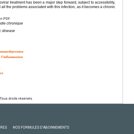
oviral treatment has been a major step forward, subject to accessibility,
 all the problems associated with this infection, as it becomes a chronic
en PDF.
ladie chronique
ic disease
immunodépression
 l’inflammation
e
ire
Tous droits réservés.
VRES
NOS FORMULES D'ABONNEMENTS