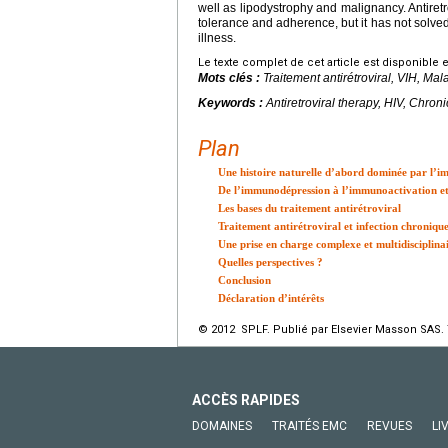
well as lipodystrophy and malignancy. Antiretr
tolerance and adherence, but it has not solved
illness.
Le texte complet de cet article est disponible 
Mots clés :
Traitement antirétroviral, VIH, Ma
Keywords :
Antiretroviral therapy, HIV, Chron
Plan
Une histoire naturelle d’abord dominée par l’
De l’immunodépression à l’immunoactivation et
Les bases du traitement antirétroviral
Traitement antirétroviral et infection chroniqu
Une prise en charge complexe et multidisciplina
Quelles perspectives ?
Conclusion
Déclaration d’intérêts
© 2012 SPLF. Publié par Elsevier Masson SAS. 
ACCÈS RAPIDES
DOMAINES
TRAITÉS EMC
REVUES
LI