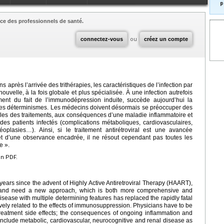
p
ce des professionnels de santé.
connectez-vous
ou
créez un compte
ns après l’arrivée des trithérapies, les caractéristiques de l’infection par
uvelle, à la fois globale et plus spécialisée. À une infection autrefois
ment du fait de l’immunodépression induite, succède aujourd’hui la
les déterminismes. Les médecins doivent désormais se préoccuper des
ables des traitements, aux conséquences d’une maladie inflammatoire et
 des patients infectés (complications métaboliques, cardiovasculaires,
néoplasies…). Ainsi, si le traitement antirétroviral est une avancée
 et d’une observance encadrée, il ne résout cependant pas toutes les
e ».
en PDF.
 years since the advent of Highly Active Antiretroviral Therapy (HAART),
ed and need a new approach, which is both more comprehensive and
isease with multiple determining features has replaced the rapidly fatal
ively related to the effects of immunosuppression. Physicians have to be
treatment side effects; the consequences of ongoing inflammation and
include metabolic, cardiovascular, neurocognitive and renal disease as