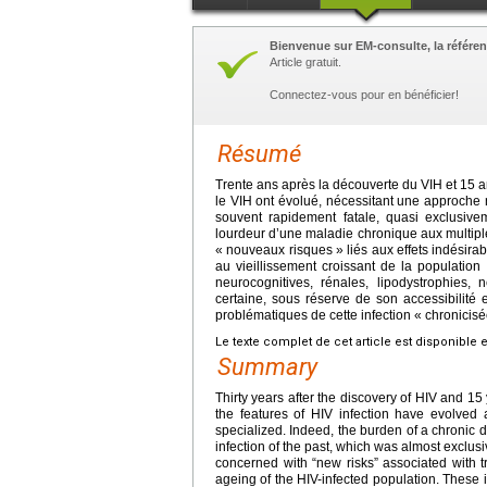
Bienvenue sur EM-consulte, la référen
Article gratuit.
Connectez-vous pour en bénéficier!
Résumé
Trente ans après la découverte du VIH et 15
a
le VIH ont évolué, nécessitant une approche no
souvent rapidement fatale, quasi exclusive
lourdeur d’une maladie chronique aux multip
« nouveaux risques » liés aux effets indésir
au vieillissement croissant de la population
neurocognitives, rénales, lipodystrophies, 
certaine, sous réserve de son accessibilité
problématiques de cette infection « chronicisé
Le texte complet de cet article est disponible 
Summary
Thirty years after the discovery of HIV and 15
the features of HIV infection have evolv
specialized. Indeed, the burden of a chronic d
infection of the past, which was almost exclus
concerned with “new risks” associated with 
ageing of the HIV-infected population. These 