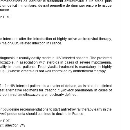
ommandations de débuter le traitement antirétroviral à un stade plus
n d’un déficit immunitaire, devrait permettre de diminuer encore le risque
rance.
en PDF.
infections after the introduction of highly active antiretroviral therapy,
major AIDS related infection in France.
 diagnosis is usually easily made in HIV-infected patients. The preferred
hoxazole, in association with steroids in cases of severe hypoxaemia.
ality in these patients. Prophylactic treatment is mandatory in highly
0/μL) whose viraemia is not well controlled by antiretroviral therapy.
or HIV-infected patients is a matter of debate, as is also the clinical
st alternative regimens for treating
P.
jirovecii
pneumonia in cases of
methoprim-sulfamethoxazole are not clearly defined.
ent guideline recommendations to start antiretroviral therapy early in the
vecii
pneumonia should continue to decline in France.
en PDF.
cii
, Infection VIH