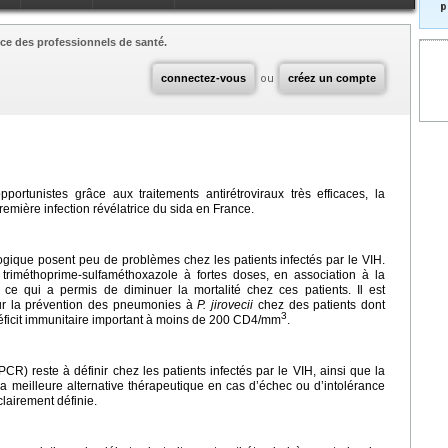
p
ce des professionnels de santé.
connectez-vous
ou
créez un compte
portunistes grâce aux traitements antirétroviraux très efficaces, la
remière infection révélatrice du sida en France.
logique posent peu de problèmes chez les patients infectés par le VIH.
n triméthoprime-sulfaméthoxazole à fortes doses, en association à la
 ce qui a permis de diminuer la mortalité chez ces patients. Il est
our la prévention des pneumonies à
P.
jirovecii
chez des patients dont
3
 déficit immunitaire important à moins de 200 CD4/mm
.
CR) reste à définir chez les patients infectés par le VIH, ainsi que la
La meilleure alternative thérapeutique en cas d’échec ou d’intolérance
lairement définie.