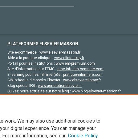
PLATEFORMES ELSEVIER MASSON
Site e-commerce :
www.elsevier-masson.fr
Aide à la pratique clinique :
www.clinicalkey.fr
Portail pour les institutions :
www.em-premium.com
Site d'information sur l'EMC :
emc-info.em-consulte.com
E-learning pour les infirmier(e)s :
pratique-infirmiere.com
Bibliothèque d'e-books Elsevier :
www.elsevierelibrary.fr
Blog special IFSI :
www.generationelsevier.fr
Suivez notre actualité sur notre blog :
www.blog-elsevier-masson.fr
Site d'emploi en santé :
emploisante.com
te work. We may also use additional cookies to
 your digital experience. You can manage your
. For more information, see our
Cookie Policy
vier, ses concédants de licence et ses contributeurs. Tout les droits sont réservés, y 