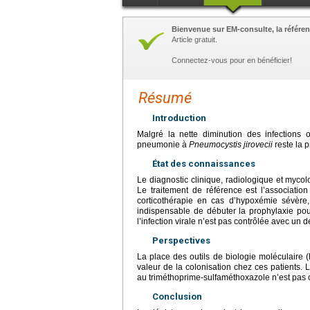
Bienvenue sur EM-consulte, la référen
Article gratuit.
Connectez-vous pour en bénéficier!
Résumé
Introduction
Malgré la nette diminution des infections op
pneumonie à
Pneumocystis jirovecii
reste la p
État des connaissances
Le diagnostic clinique, radiologique et myco
Le traitement de référence est l’associatio
corticothérapie en cas d’hypoxémie sévère,
indispensable de débuter la prophylaxie p
l’infection virale n’est pas contrôlée avec un
Perspectives
La place des outils de biologie moléculaire (P
valeur de la colonisation chez ces patients. 
au triméthoprime-sulfaméthoxazole n’est pas c
Conclusion