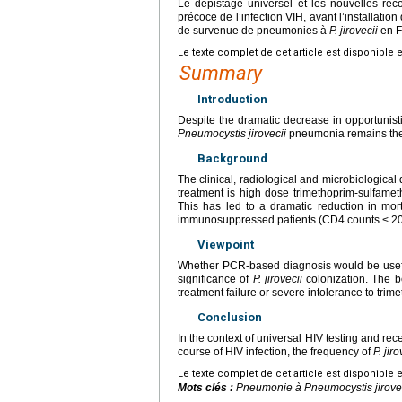
Le dépistage universel et les nouvelles rec
précoce de l’infection VIH, avant l’installatio
de survenue de pneumonies à
P.
jirovecii
en F
Le texte complet de cet article est disponible 
Summary
Introduction
Despite the dramatic decrease in opportunistic 
Pneumocystis jirovecii
pneumonia remains the 
Background
The clinical, radiological and microbiological
treatment is high dose trimethoprim-sulfamet
This has led to a dramatic reduction in mort
immunosuppressed patients (CD4 counts
<
20
Viewpoint
Whether PCR-based diagnosis would be useful f
significance of
P.
jirovecii
colonization. The be
treatment failure or severe intolerance to tri
Conclusion
In the context of universal HIV testing and rec
course of HIV infection, the frequency of
P.
jiro
Le texte complet de cet article est disponible 
Mots clés :
Pneumonie à
Pneumocystis jirove