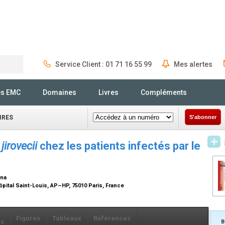
Service Client : 01 71 16 55 99
Mes alertes
Rechercher
és EMC
Domaines
Livres
Compléments
IRES
S'abonner
irovecii
chez les patients infectés par le
ina
ôpital Saint-Louis, AP–HP, 75010 Paris, France
Figures
Tableaux
Références
ls
B