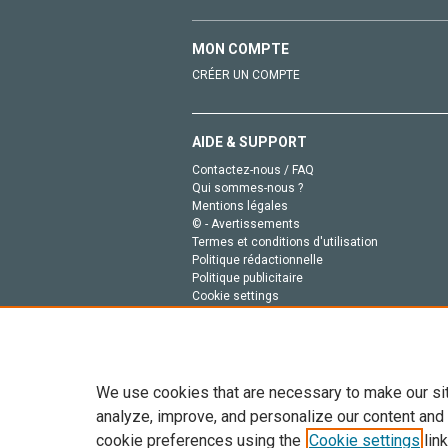
MON COMPTE
CRÉER UN COMPTE
AIDE & SUPPORT
Contactez-nous / FAQ
Qui sommes-nous ?
Mentions légales
© - Avertissements
Termes et conditions d'utilisation
Politique rédactionnelle
Politique publicitaire
Cookie settings
Politique de la vie privée
We use cookies that are necessary to make our si
analyze, improve, and personalize our content and
cookie preferences using the
Cookie settings
link
Tout le contenu de ce site: Copyright © 2026 Else