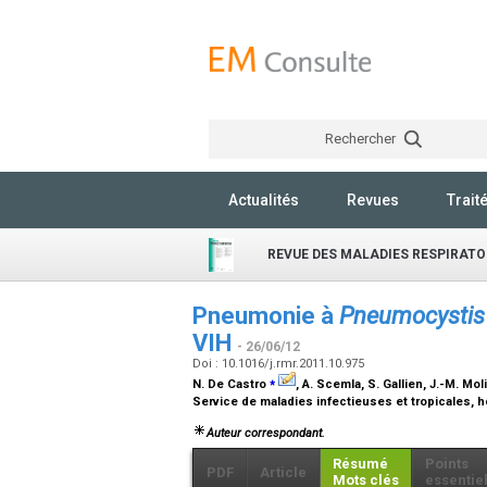
Rechercher
Actualités
Revues
Trait
REVUE DES MALADIES RESPIRATO
Pneumonie à
Pneumocystis j
VIH
- 26/06/12
Doi : 10.1016/j.rmr.2011.10.975
⁎
N. De Castro
, A. Scemla, S. Gallien, J.-M. Mol
Service de maladies infectieuses et tropicales, h
Auteur correspondant.
Résumé
Points
PDF
Article
Mots clés
essentie