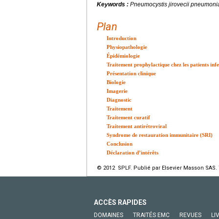
Keywords :
Pneumocystis jirovecii
pneumonia,
Plan
Introduction
Physiopathologie
Épidémiologie
Traitement prophylactique chez les patients inf
Présentation clinique
Biologie
Imagerie
Diagnostic
Traitement
Traitement curatif
Traitement antirétroviral
Syndrome de restauration immunitaire (SRI)
Conclusion
Déclaration d’intérêts
© 2012 SPLF. Publié par Elsevier Masson SAS. 
ACCÈS RAPIDES
DOMAINES
TRAITÉS EMC
REVUES
LI