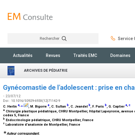
Rechercher
Service C
Rechercher
Actualités
Revues
Traités EMC
Domaines
ARCHIVES DE PÉDIATRIE
Gynécomastie de l’adolescent : prise en ch
- 23/07/12
Doi : 10.1016/S0929-693X(12)71142-9
a
,
⁎
a
b
b
b
a
,
c
C. Herlin
, M. Bigorre
, C. Sultan
, C. Jeandel
, F. Paris
, G. Captier
a
Chirurgie plastique pédiatrique, CHRU Montpellier, Hôpital Lapeyronie, avenue
cedex 5, France
b
Endocrinologie pédiatrique, CHRU Montpellier, France
c
Laboratoire d’anatomie de Montpellier, France
Auteur correspondant.