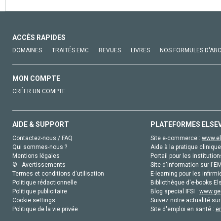
ACCÈS RAPIDES
DOMAINES
TRAITÉS EMC
REVUES
LIVRES
NOS FORMULES D'AB
MON COMPTE
CRÉER UN COMPTE
AIDE & SUPPORT
PLATEFORMES ELSE
Contactez-nous / FAQ
Site e-commerce :
www.el
Qui sommes-nous ?
Aide à la pratique clinique
Mentions légales
Portail pour les institution
© - Avertissements
Site d'information sur l'E
Termes et conditions d'utilisation
E-learning pour les infirmi
Politique rédactionnelle
Bibliothèque d'e-books Els
Politique publicitaire
Blog special IFSI :
www.gen
Cookie settings
Suivez notre actualité sur
Politique de la vie privée
Site d'emploi en santé :
e