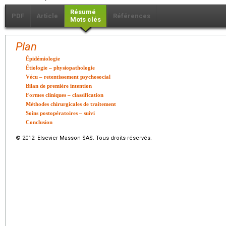
Résumé
PDF
Article
Références
Mots clés
Plan
Épidémiologie
Étiologie – physiopathologie
Vécu – retentissement psychosocial
Bilan de première intention
Formes cliniques – classification
Méthodes chirurgicales de traitement
Soins postopératoires – suivi
Conclusion
© 2012 Elsevier Masson SAS. Tous droits réservés.