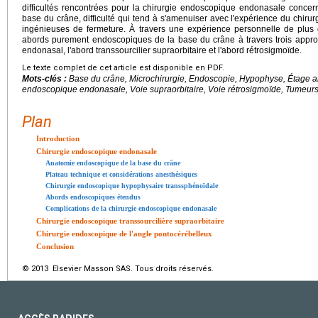
difficultés rencontrées pour la chirurgie endoscopique endonasale concer
base du crâne, difficulté qui tend à s'amenuiser avec l'expérience du chir
ingénieuses de fermeture. À travers une expérience personnelle de plus 
abords purement endoscopiques de la base du crâne à travers trois approc
endonasal, l'abord transsourcilier supraorbitaire et l'abord rétrosigmoïde.
Le texte complet de cet article est disponible en PDF.
Mots-clés :
Base du crâne, Microchirurgie, Endoscopie, Hypophyse, Étage ant
endoscopique endonasale, Voie supraorbitaire, Voie rétrosigmoïde, Tumeurs
Plan
Introduction
Chirurgie endoscopique endonasale
Anatomie endoscopique de la base du crâne
Plateau technique et considérations anesthésiques
Chirurgie endoscopique hypophysaire transsphénoïdale
Abords endoscopiques étendus
Complications de la chirurgie endoscopique endonasale
Chirurgie endoscopique transsourcilière supraorbitaire
Chirurgie endoscopique de l'angle pontocérébelleux
Conclusion
© 2013 Elsevier Masson SAS. Tous droits réservés.