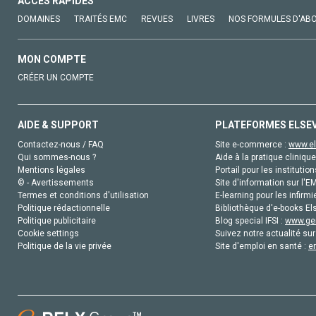
ACCÈS RAPIDES
DOMAINES
TRAITÉS EMC
REVUES
LIVRES
NOS FORMULES D'AB
MON COMPTE
CRÉER UN COMPTE
AIDE & SUPPORT
PLATEFORMES ELSE
Contactez-nous / FAQ
Site e-commerce :
www.el
Qui sommes-nous ?
Aide à la pratique clinique
Mentions légales
Portail pour les institution
© - Avertissements
Site d'information sur l'E
Termes et conditions d'utilisation
E-learning pour les infirmi
Politique rédactionnelle
Bibliothèque d'e-books Els
Politique publicitaire
Blog special IFSI :
www.gen
Cookie settings
Suivez notre actualité sur
Politique de la vie privée
Site d'emploi en santé :
e