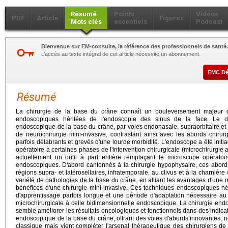
Résumé
Points
Vidéos
PDF
Article
Figures
Mots clés
essentiels
Podcast
Bienvenue sur EM-consulte, la référence des professionnels de santé.
L’accès au texte intégral de cet article nécessite un abonnement.
EMC D
Résumé
La chirurgie de la base du crâne connaît un bouleversement majeur du
endoscopiques héritées de l'endoscopie des sinus de la face. Le d
endoscopique de la base du crâne, par voies endonasale, supraorbitaire et 
de neurochirurgie mini-invasive, contrastant ainsi avec les abords chiru
parfois délabrants et grevés d'une lourde morbidité. L'endoscope a été initi
opératoire à certaines phases de l'intervention chirurgicale (microchirurgie
actuellement un outil à part entière remplaçant le microscope opérato
endoscopiques. D'abord cantonnés à la chirurgie hypophysaire, ces abor
régions supra- et latérosellaires, infratemporale, au clivus et à la charnière
variété de pathologies de la base du crâne, en alliant les avantages d'une m
bénéfices d'une chirurgie mini-invasive. Ces techniques endoscopiques 
d'apprentissage parfois longue et une période d'adaptation nécessaire au
microchirurgicale à celle bidimensionnelle endoscopique. La chirurgie en
semble améliorer les résultats oncologiques et fonctionnels dans des indicat
endoscopique de la base du crâne, offrant des voies d'abords innovantes, n
classique mais vient compléter l'arsenal thérapeutique des chirurgiens d