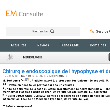
Rechercher
Service C
Rechercher
Actualités
Revues
Traités EMC
Domaines
NEUROLOGIE
Chirurgie endoscopique de l'hypophyse et d
[17-385-A-10] - Doi : 10.1016/S0246-0378(12)60162-6
a
,
⁎
M. Berhouma
:
Praticien attaché, professeur des Universités associé
, M
a
,
b
:
Praticien hospitalier, professeur des Universités
a
Unité de chirurgie de la base du crâne, Département de neurochirurgie A, Hôpit
Wertheimer-Hospices Civils de Lyon, Université Claude Bernard, 59, boulevard P
b
INSERM U1028, CNRS UMR5292, Centre de recherche en neurosciences de Lyon
inflammation, Faculté de Médecine Lyon Sud, Université de Lyon I
Auteur correspondant.