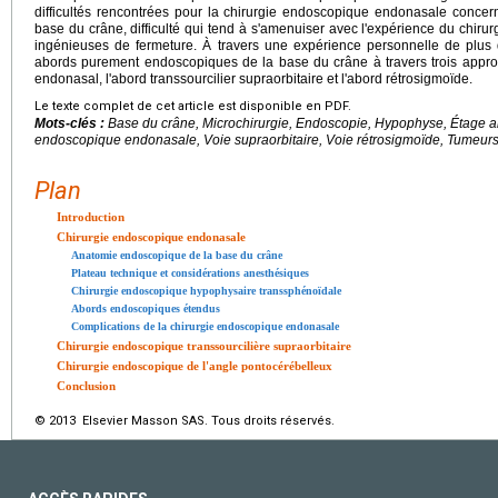
difficultés rencontrées pour la chirurgie endoscopique endonasale concer
base du crâne, difficulté qui tend à s'amenuiser avec l'expérience du chir
ingénieuses de fermeture. À travers une expérience personnelle de plus 
abords purement endoscopiques de la base du crâne à travers trois approc
endonasal, l'abord transsourcilier supraorbitaire et l'abord rétrosigmoïde.
Le texte complet de cet article est disponible en PDF.
Mots-clés :
Base du crâne, Microchirurgie, Endoscopie, Hypophyse, Étage ant
endoscopique endonasale, Voie supraorbitaire, Voie rétrosigmoïde, Tumeurs
Plan
Introduction
Chirurgie endoscopique endonasale
Anatomie endoscopique de la base du crâne
Plateau technique et considérations anesthésiques
Chirurgie endoscopique hypophysaire transsphénoïdale
Abords endoscopiques étendus
Complications de la chirurgie endoscopique endonasale
Chirurgie endoscopique transsourcilière supraorbitaire
Chirurgie endoscopique de l'angle pontocérébelleux
Conclusion
© 2013 Elsevier Masson SAS. Tous droits réservés.