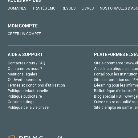
ACCÈS RAPIDES
DOMAINES
TRAITÉS EMC
REVUES
LIVRES
NOS FORMULES D'AB
MON COMPTE
CRÉER UN COMPTE
AIDE & SUPPORT
PLATEFORMES ELSE
Contactez-nous / FAQ
Site e-commerce :
www.el
Qui sommes-nous ?
Aide à la pratique clinique
Mentions légales
Portail pour les institution
© - Avertissements
Site d'information sur l'E
Termes et conditions d'utilisation
E-learning pour les infirmi
Politique rédactionnelle
Bibliothèque d'e-books Els
Politique publicitaire
Blog special IFSI :
www.gen
Cookie settings
Suivez notre actualité sur
Politique de la vie privée
Site d'emploi en santé :
e