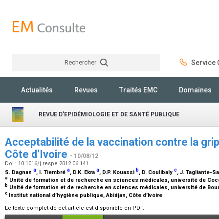
Rechercher
Service C
Rechercher
Actualités
Revues
Traités EMC
Domaines
REVUE D'EPIDÉMIOLOGIE ET DE SANTÉ PUBLIQUE
Acceptabilité de la vaccination contre la gr
Côte d’Ivoire
- 10/08/12
Doi : 10.1016/j.respe.2012.06.141
a
a
a
b
c
S. Dagnan
, I. Tiembré
, D.K. Ekra
, D.P. Kouassi
, D. Coulibaly
, J. Tagliante-S
a
Unité de formation et de recherche en sciences médicales, université de Coco
b
Unité de formation et de recherche en sciences médicales, université de Boua
c
Institut national d’hygiène publique, Abidjan, Côte d’Ivoire
Le texte complet de cet article est disponible en PDF.