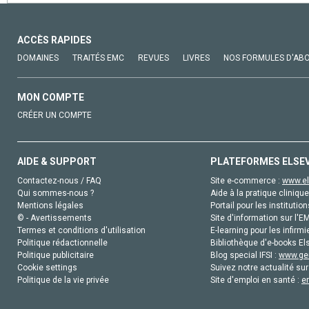
ACCÈS RAPIDES
DOMAINES
TRAITÉS EMC
REVUES
LIVRES
NOS FORMULES D'AB
MON COMPTE
CRÉER UN COMPTE
AIDE & SUPPORT
PLATEFORMES ELSE
Contactez-nous / FAQ
Site e-commerce :
www.el
Qui sommes-nous ?
Aide à la pratique clinique
Mentions légales
Portail pour les institution
© - Avertissements
Site d'information sur l'E
Termes et conditions d'utilisation
E-learning pour les infirmi
Politique rédactionnelle
Bibliothèque d'e-books Els
Politique publicitaire
Blog special IFSI :
www.gen
Cookie settings
Suivez notre actualité sur
Politique de la vie privée
Site d'emploi en santé :
e