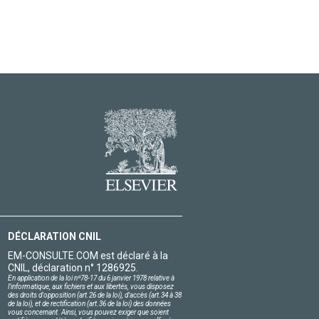
DÉCLARATION CNIL
EM-CONSULTE.COM est déclaré à la
CNIL, déclaration n° 1286925.
En application de la loi nº78-17 du 6 janvier 1978 relative à
l'informatique, aux fichiers et aux libertés, vous disposez
des droits d'opposition (art.26 de la loi), d'accès (art.34 à 38
de la loi), et de rectification (art.36 de la loi) des données
vous concernant. Ainsi, vous pouvez exiger que soient