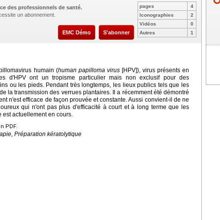
pages
4
ce des professionnels de santé.
nécessite un abonnement.
Iconographies
2
Vidéos
0
EMC Démo
S'abonner
Autres
1
pillomavirus humain (
human papilloma virus
[HPV]), virus présents en
s d'HPV ont un tropisme particulier mais non exclusif pour des
s ou les pieds. Pendant très longtemps, les lieux publics tels que les
 de la transmission des verrues plantaires. Il a récemment été démontré
ment n'est efficace de façon prouvée et constante. Aussi convient-il de ne
loureux qui n'ont pas plus d'efficacité à court et à long terme que les
e est actuellement en cours.
en PDF.
apie, Préparation kératolytique