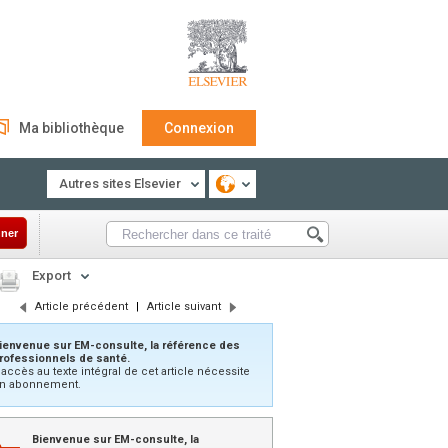
Ma bibliothèque
Connexion
Autres sites Elsevier
ner
Export
Article précédent
|
Article suivant
ienvenue sur EM-consulte, la référence des
rofessionnels de santé.
’accès au texte intégral de cet article nécessite
n abonnement.
Bienvenue sur EM-consulte, la