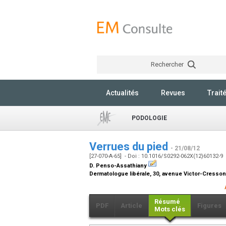
Rechercher
Actualités
Revues
Trait
PODOLOGIE
Verrues du pied
- 21/08/12
[27-070-A-65] - Doi : 10.1016/S0292-062X(12)60132-9
D. Penso-Assathiany
Dermatologue libérale, 30, avenue Victor-Cresso
Résumé
PDF
Article
Figures
Mots clés