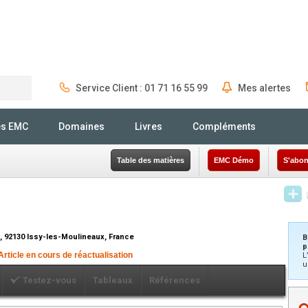
Service Client : 01 71 16 55 99
Mes alertes
Rechercher
és EMC
Domaines
Livres
Compléments
Table des matières
EMC Démo
S'abon
n, 92130 Issy-les-Moulineaux, France
B
p
Article en cours de réactualisation
L
u
Testez-vous
Tableaux
Références