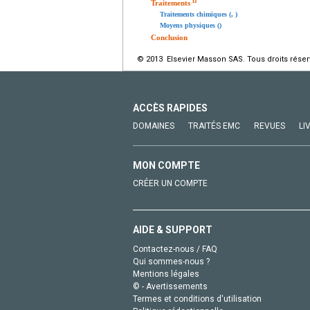
[
]
Traitements
Traitements chimiques (, )
Moyens physiques ()
Conclusion
© 2013 Elsevier Masson SAS. Tous droits réser
ACCÈS RAPIDES
DOMAINES
TRAITÉS EMC
REVUES
LI
MON COMPTE
CRÉER UN COMPTE
AIDE & SUPPORT
Contactez-nous / FAQ
Qui sommes-nous ?
Mentions légales
© - Avertissements
Termes et conditions d'utilisation