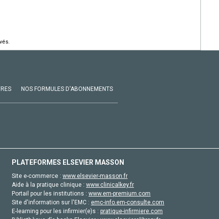
vés.
VRES
NOS FORMULES D'ABONNEMENTS
PLATEFORMES ELSEVIER MASSON
Site e-commerce :
www.elsevier-masson.fr
Aide à la pratique clinique :
www.clinicalkey.fr
Portail pour les institutions :
www.em-premium.com
Site d'information sur l'EMC :
emc-info.em-consulte.com
E-learning pour les infirmier(e)s :
pratique-infirmiere.com