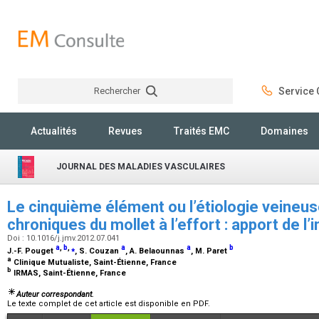
Rechercher
Service C
Rechercher
Actualités
Revues
Traités EMC
Domaines
JOURNAL DES MALADIES VASCULAIRES
Le cinquième élément ou l’étiologie veineu
chroniques du mollet à l’effort : apport de 
Doi : 10.1016/j.jmv.2012.07.041
a
,
b
,
⁎
a
a
b
J.-F. Pouget
, S. Couzan
, A. Belaounnas
, M. Paret
a
Clinique Mutualiste, Saint-Étienne, France
b
IRMAS, Saint-Étienne, France
Auteur correspondant.
Le texte complet de cet article est disponible en PDF.