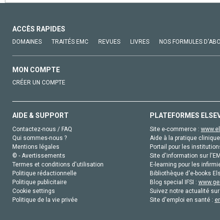
ACCÈS RAPIDES
DOMAINES
TRAITÉS EMC
REVUES
LIVRES
NOS FORMULES D'AB
MON COMPTE
CRÉER UN COMPTE
AIDE & SUPPORT
PLATEFORMES ELSE
Contactez-nous / FAQ
Site e-commerce :
www.el
Qui sommes-nous ?
Aide à la pratique clinique
Mentions légales
Portail pour les institution
© - Avertissements
Site d'information sur l'E
Termes et conditions d'utilisation
E-learning pour les infirmi
Politique rédactionnelle
Bibliothèque d'e-books Els
Politique publicitaire
Blog special IFSI :
www.gen
Cookie settings
Suivez notre actualité sur
Politique de la vie privée
Site d'emploi en santé :
e