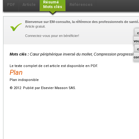
Résumé
PDF
Article
Références
Mots clés
Bienvenue sur EM-consulte, la référence des professionnels de santé.
Article gratuit.
c
Connectez-vous pour en bénéficier!
vo
Mots clés :
Cœur périphérique inversé du mollet, Compression progressive
co
Le texte complet de cet article est disponible en PDF.
Plan
Plan indisponible
© 2012 Publié par Elsevier Masson SAS.