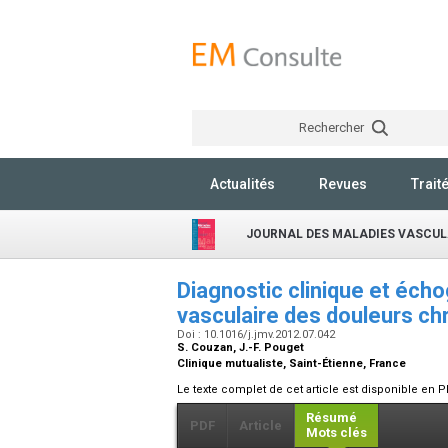
Rechercher
Actualités
Revues
Trait
JOURNAL DES MALADIES VASCUL
Diagnostic clinique et éch
vasculaire des douleurs chr
Doi : 10.1016/j.jmv.2012.07.042
S. Couzan, J.-F. Pouget
Clinique mutualiste, Saint-Étienne, France
Le texte complet de cet article est disponible en P
Résumé
PDF
Article
Mots clés