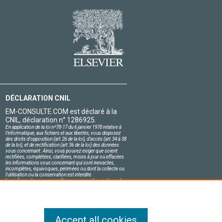
DÉCLARATION CNIL
EM-CONSULTE.COM est déclaré à la
CNIL, déclaration n° 1286925.
En application de la loi nº78-17 du 6 janvier 1978 relative à
l'informatique, aux fichiers et aux libertés, vous disposez
des droits d'opposition (art.26 de la loi), d'accès (art.34 à 38
de la loi), et de rectification (art.36 de la loi) des données
vous concernant. Ainsi, vous pouvez exiger que soient
rectifiées, complétées, clarifiées, mises à jour ou effacées
les informations vous concernant qui sont inexactes,
incomplètes, équivoques, périmées ou dont la collecte ou
l'utilisation ou la conservation est interdite.
Les informations personnelles concernant les visiteurs de
notre site, y compris leur identité, sont confidentielles.
Le responsable du site s'engage sur l'honneur à respecter
les conditions légales de confidentialité applicables en
France et à ne pas divulguer ces informations à des tiers.
Accept all cookies