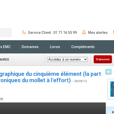
Service Client : 01 71 16 55 99
Mes alertes
Rechercher
és EMC
Domaines
Livres
Compléments
AIRES
S'abonner
ographique du cinquième élément (la part
oniques du mollet à l’effort)
- 28/08/12
DF.
B