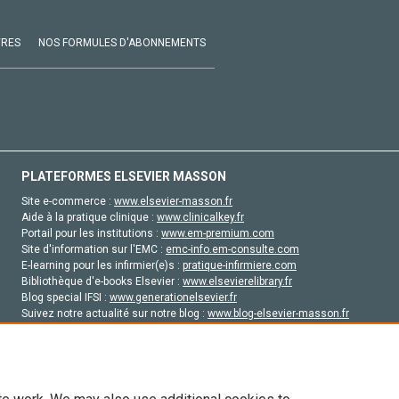
VRES
NOS FORMULES D'ABONNEMENTS
PLATEFORMES ELSEVIER MASSON
Site e-commerce :
www.elsevier-masson.fr
Aide à la pratique clinique :
www.clinicalkey.fr
Portail pour les institutions :
www.em-premium.com
Site d'information sur l'EMC :
emc-info.em-consulte.com
E-learning pour les infirmier(e)s :
pratique-infirmiere.com
Bibliothèque d'e-books Elsevier :
www.elsevierelibrary.fr
Blog special IFSI :
www.generationelsevier.fr
Suivez notre actualité sur notre blog :
www.blog-elsevier-masson.fr
Site d'emploi en santé :
emploisante.com