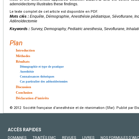
adenoidectomy illustrates these findings.
Le texte complet de cet article est disponible en PDF.
Mots clés :
Enquête, Démographie, Anesthésie pédiatrique, Sévoflurane, Induc
Adénoïdectomie
Keywords :
Survey, Demography, Pediatric anesthesia, Sevoflurane, Inhalat
Plan
Introduction
Méthodes
Résultats
Démographie et type de pratique
Anesthésie
Connaissances théoriques
Cas particulier des adénoïdectomies
Discussion
Conclusion
Déclaration d’intérêts
© 2012 Société française d’anesthésie et de réanimation (Sfar). Publié par El
ACCÈS RAPIDES
DOMAINES
TRAITÉS EMC
REVUES
LIVRES
NOS FORMULES D'AB