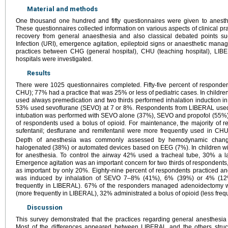
Material and methods
One thousand one hundred and fifty questionnaires were given to anesthes
These questionnaires collected information on various aspects of clinical pra
recovery from general anaesthesia and also classical debated points su
Infection (URI), emergence agitation, epileptoid signs or anaesthetic mana
practices between CHG (general hospital), CHU (teaching hospital), LIB
hospitals were investigated.
Results
There were 1025 questionnaires completed. Fifty-five percent of responde
CHU); 77% had a practice that was 25% or less of pediatric cases. In childre
used always premedication and two thirds performed inhalation induction in
53% used sevoflurane (SEVO) at 7 or 8%. Respondents from LIBERAL used
intubation was performed with SEVO alone (37%), SEVO and propofol (55%
of respondents used a bolus of opioid. For maintenance, the majority of
sufentanil; desflurane and remifentanil were more frequently used in CH
Depth of anesthesia was commonly assessed by hemodynamic changes
halogenated (38%) or automated devices based on EEG (7%). In children 
for anesthesia. To control the airway 42% used a tracheal tube, 30% a 
Emergence agitation was an important concern for two thirds of respondents
as important by only 20%. Eighty-nine percent of respondents practiced a
was induced by inhalation of SEVO 7–8% (41%), 6% (39%) or 4% (12%)
frequently in LIBERAL). 67% of the responders managed adenoidectomy wi
(more frequently in LIBERAL), 32% administrated a bolus of opioid (less freq
Discussion
This survey demonstrated that the practices regarding general anesthesia
Most of the differences appeared between LIBERAL and the others struc