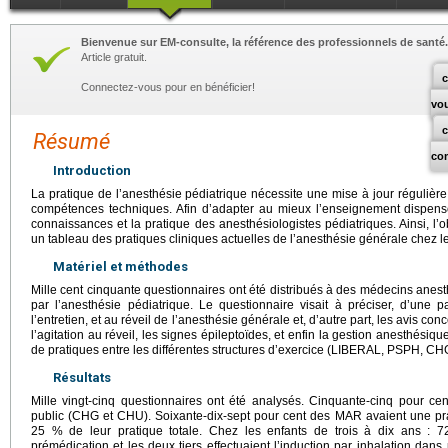
Bienvenue sur EM-consulte, la référence des professionnels de santé.
Article gratuit.
c
Connectez-vous pour en bénéficier!
vo
Résumé
co
Introduction
La pratique de l’anesthésie pédiatrique nécessite une mise à jour régulièr
compétences techniques. Afin d’adapter au mieux l’enseignement dispensé, 
connaissances et la pratique des anesthésiologistes pédiatriques. Ainsi, l’o
un tableau des pratiques cliniques actuelles de l’anesthésie générale chez l
Matériel et méthodes
Mille cent cinquante questionnaires ont été distribués à des médecins ane
par l’anesthésie pédiatrique. Le questionnaire visait à préciser, d’une pa
l’entretien, et au réveil de l’anesthésie générale et, d’autre part, les avis c
l’agitation au réveil, les signes épileptoïdes, et enfin la gestion anesthési
de pratiques entre les différentes structures d’exercice (LIBERAL, PSPH, CH
Résultats
Mille vingt-cinq questionnaires ont été analysés. Cinquante-cinq pour c
public (CHG et CHU). Soixante-dix-sept pour cent des MAR avaient une pra
25 % de leur pratique totale. Chez les enfants de trois à dix ans : 
prémédication et les deux tiers effectuaient l’induction par inhalation dans