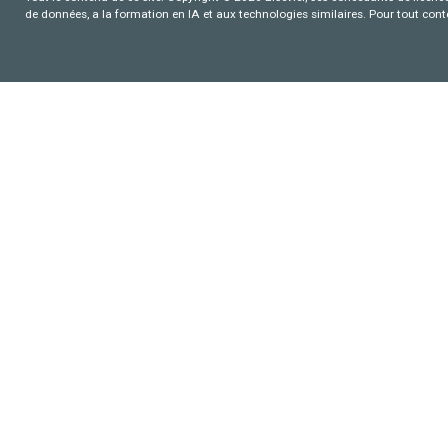
de données, a la formation en IA et aux technologies similaires. Pour tout con