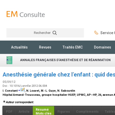
Rechercher
Service C
Rechercher
Actualités
Revues
Traités EMC
Domaines
ANNALES FRANÇAISES D'ANESTHÉSIE ET DE RÉANIMATION
Anesthésie générale chez l’enfant : quid de
05/09/12
Doi : 10.1016/j.annfar.2012.06.004
⁎
I. Constant
, N. Louvet, M.-L. Guye, N. Sabourdin
Hôpital Armand-Trousseau, groupe hospitalier HUEP, UPMC, AP–HP, 26, avenue Ar
Auteur correspondant.
Résumé
PDF
Article
Figures
Compléments
Table
Mots clés