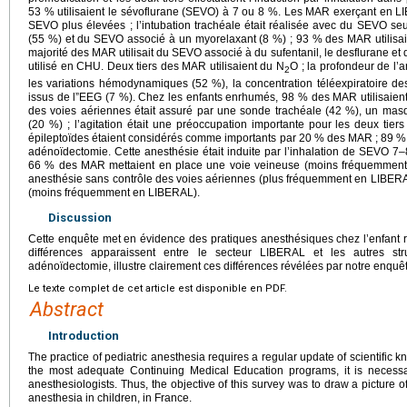
53 % utilisaient le sévoflurane (SEVO) à 7 ou 8 %. Les MAR exerçant en LI
SEVO plus élevées ; l’intubation trachéale était réalisée avec du SEVO s
(55 %) et du SEVO associé à un myorelaxant (8 %) ; 93 % des MAR utilisaien
majorité des MAR utilisait du SEVO associé à du sufentanil, le desflurane et
utilisé en CHU. Deux tiers des MAR utilisaient du N
O ; la profondeur de l’
2
les variations hémodynamiques (52 %), la concentration téléexpiratoire d
issus de l”EEG (7 %). Chez les enfants enrhumés, 98 % des MAR utilisaient
des voies aériennes était assuré par une sonde trachéale (42 %), un mas
(20 %) ; l’agitation était une préoccupation importante pour les deux tier
épileptoïdes étaient considérés comme importants par 20 % des MAR ; 89 %
adénoïdectomie. Cette anesthésie était induite par l’inhalation de SEVO 
66 % des MAR mettaient en place une voie veineuse (moins fréquemment 
anesthésie sans contrôle des voies aériennes (plus fréquemment en LIBERA
(moins fréquemment en LIBERAL).
Discussion
Cette enquête met en évidence des pratiques anesthésiques chez l’enfant 
différences apparaissent entre le secteur LIBERAL et les autres stru
adénoïdectomie, illustre clairement ces différences révélées par notre enquê
Le texte complet de cet article est disponible en PDF.
Abstract
Introduction
The practice of pediatric anesthesia requires a regular update of scientific k
the most adequate Continuing Medical Education programs, it is necessar
anesthesiologists. Thus, the objective of this survey was to draw a picture of
anesthesia in children, in France.