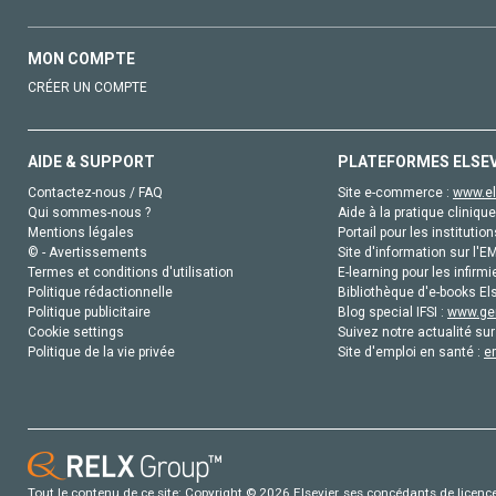
MON COMPTE
CRÉER UN COMPTE
AIDE & SUPPORT
PLATEFORMES ELSE
Contactez-nous / FAQ
Site e-commerce :
www.el
Qui sommes-nous ?
Aide à la pratique clinique
Mentions légales
Portail pour les institution
© - Avertissements
Site d'information sur l'E
Termes et conditions d'utilisation
E-learning pour les infirmi
Politique rédactionnelle
Bibliothèque d'e-books Els
Politique publicitaire
Blog special IFSI :
www.gen
Cookie settings
Suivez notre actualité sur
Politique de la vie privée
Site d'emploi en santé :
e
Tout le contenu de ce site: Copyright © 2026 Elsevier, ses concédants de licence e