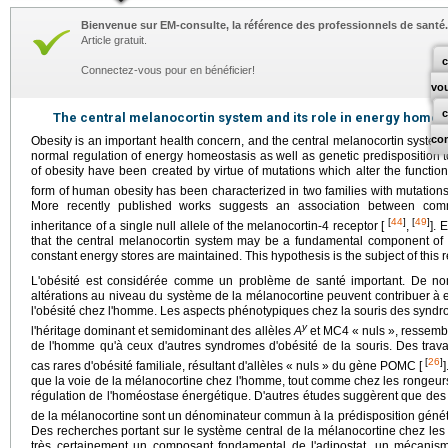
Bienvenue sur EM-consulte, la référence des professionnels de santé.
Article gratuit.
c
Connectez-vous pour en bénéficier!
vo
The central melanocortin ­system and its role in energy homeo
co
Obesity is an important health concern, and the central melanocortin system is
normal regulation of energy homeostasis as well as genetic predisposition 
of obesity have been created by virtue of mutations which alter the functio
form of human obesity has been characterized in two families with mutation
More recently published works suggests an association between com
[
44
]
[
49
]
inheritance of a single null allele of the melanocortin-4 receptor [
,
]. 
that the central melanocortin system may be a fundamental component of
constant energy stores are maintained. This hypothesis is the subject of this 
L'obésité est considérée comme un problème de santé important. De 
altérations au niveau du système de la mélanocortine peuvent contribuer à 
l'obésité chez l'homme. Les aspects phénotypiques chez la souris des syndr
y
l'héritage dominant et semidominant des allèles
A
et MC4 « nuls », ressemb
de l'homme qu'à ceux d'autres syndromes d'obésité de la souris. Des tra
[
26
]
cas rares d'obésité familiale, résultant d'allèles « nuls » du gène POMC [
que la voie de la mélanocortine chez l'homme, tout comme chez les rongeurs
régulation de l'homéostase énergétique. D'autres études suggèrent que des 
de la mélanocortine sont un dénominateur commun à la prédisposition génétiq
Des recherches portant sur le système central de la mélanocortine chez le
très certainement un composant fondamental de l'adipostat, un mécani