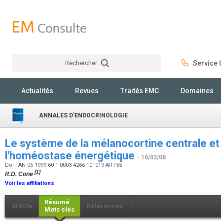
Rechercher
Service C
Rechercher
Actualités
Revues
Traités EMC
Domaines
ANNALES D'ENDOCRINOLOGIE
Le système de la mélanocortine centrale et
l'homéostase énergétique
- 16/02/08
Doi : AN-05-1999-60-1-0003-4266-101019-ART55
[1]
R.D. Cone
Voir les affiliations
Résumé
Article
Références
Mots clés