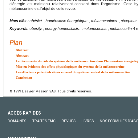
d'énergie est maintenu relativement constant dans l'organisme. Cette 
mélanocortine est l'objet de cette revue.
Mots clés :
obésité.
, homéostase énergétique. , mélanocortines. , récepteur
Keywords:
obesity.
, energy homeostasis. , melanocortins. , melanocortin-4 
Plan
Abstract
Abstract
La découverte du rôle du système de la mélanocortine dans l'homéostase énergéti
Mise en évidence des effets physiologiques du système de la mélanocortine
Les effecteurs potentiels situés en aval du système central de la mélanocortine
Conclusion
© 1999 Elsevier Masson SAS. Tous droits réservés.
ACCÈS RAPIDES
DOMAINES
TRAITÉS EMC
REVUES
LIVRES
NOS FORMULES D'AB