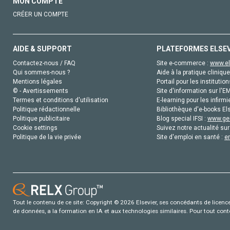
MON COMPTE
CRÉER UN COMPTE
AIDE & SUPPORT
PLATEFORMES ELSE
Contactez-nous / FAQ
Site e-commerce :
www.el
Qui sommes-nous ?
Aide à la pratique clinique
Mentions légales
Portail pour les institution
© - Avertissements
Site d'information sur l'E
Termes et conditions d'utilisation
E-learning pour les infirmi
Politique rédactionnelle
Bibliothèque d'e-books Els
Politique publicitaire
Blog special IFSI :
www.gen
Cookie settings
Suivez notre actualité sur
Politique de la vie privée
Site d'emploi en santé :
e
Tout le contenu de ce site: Copyright © 2026 Elsevier, ses concédants de licence e
de données, a la formation en IA et aux technologies similaires. Pour tout con