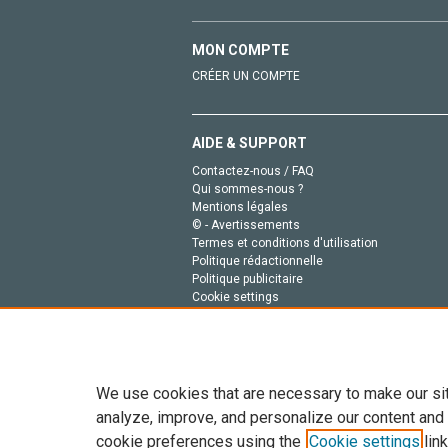
MON COMPTE
CRÉER UN COMPTE
AIDE & SUPPORT
Contactez-nous / FAQ
Qui sommes-nous ?
Mentions légales
© - Avertissements
Termes et conditions d'utilisation
Politique rédactionnelle
Politique publicitaire
Cookie settings
Politique de la vie privée
We use cookies that are necessary to make our si
analyze, improve, and personalize our content and
cookie preferences using the
Cookie settings
link
Tout le contenu de ce site: Copyright © 2026 Else