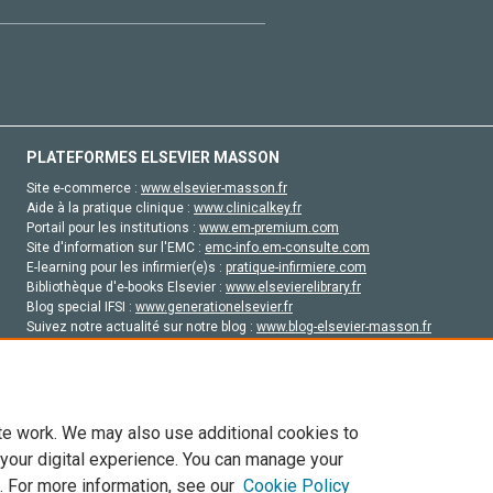
PLATEFORMES ELSEVIER MASSON
Site e-commerce :
www.elsevier-masson.fr
Aide à la pratique clinique :
www.clinicalkey.fr
Portail pour les institutions :
www.em-premium.com
Site d'information sur l'EMC :
emc-info.em-consulte.com
E-learning pour les infirmier(e)s :
pratique-infirmiere.com
Bibliothèque d'e-books Elsevier :
www.elsevierelibrary.fr
Blog special IFSI :
www.generationelsevier.fr
Suivez notre actualité sur notre blog :
www.blog-elsevier-masson.fr
Site d'emploi en santé :
emploisante.com
te work. We may also use additional cookies to
 your digital experience. You can manage your
. For more information, see our
Cookie Policy
vier, ses concédants de licence et ses contributeurs. Tout les droits sont réservés, y 