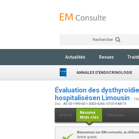
Rechercher
Actualités
Revues
Trait
ANNALES D'ENDOCRINOLOGIE
Évaluation des dysthyroïdie
hospitalisésen Limousin
- 16
Doi : AE-03-1999-60-1-0003-4266-101019-ART4
Résumé
Article
Tableaux
Mots clés
Bienvenue sur EM-consulte, la référen
Article gratuit.