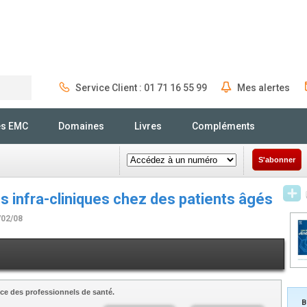
Service Client : 01 71 16 55 99
Mes alertes
Rechercher
és EMC
Domaines
Livres
Compléments
S'abonner
s infra-cliniques chez des patients âgés
/02/08
ce des professionnels de santé.
B