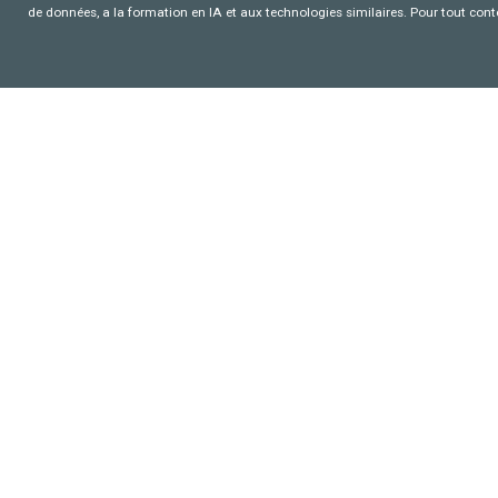
de données, a la formation en IA et aux technologies similaires. Pour tout con