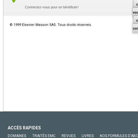
c
Connectez-vous pour en bénéficier!
vo
© 1999 Elsevier Masson SAS. Tous droits réservés.
co
ACCÈS RAPIDES
DOMAINES
TRAITÉS EMC
REVUES
LIVRES
NOS FORMULES D'AB