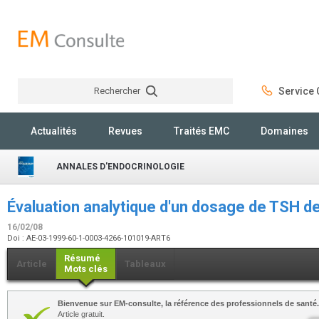
Rechercher
Service C
Rechercher
Actualités
Revues
Traités EMC
Domaines
ANNALES D'ENDOCRINOLOGIE
Évaluation analytique d'un dosage de TSH d
16/02/08
Doi : AE-03-1999-60-1-0003-4266-101019-ART6
Résumé
Article
Tableaux
Mots clés
Bienvenue sur EM-consulte, la référence des professionnels de santé.
Article gratuit.