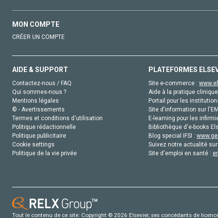
MON COMPTE
CRÉER UN COMPTE
AIDE & SUPPORT
PLATEFORMES ELSE
Contactez-nous / FAQ
Site e-commerce :
www.el
Qui sommes-nous ?
Aide à la pratique clinique
Mentions légales
Portail pour les institution
© - Avertissements
Site d'information sur l'E
Termes et conditions d'utilisation
E-learning pour les infirmi
Politique rédactionnelle
Bibliothèque d'e-books Els
Politique publicitaire
Blog special IFSI :
www.gen
Cookie settings
Suivez notre actualité sur
Politique de la vie privée
Site d'emploi en santé :
e
Tout le contenu de ce site: Copyright © 2026 Elsevier, ses concédants de licence e