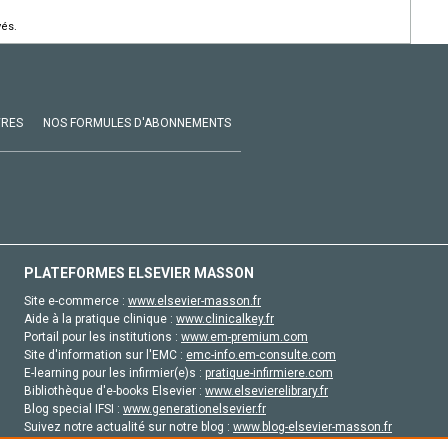
vés.
VRES
NOS FORMULES D'ABONNEMENTS
PLATEFORMES ELSEVIER MASSON
Site e-commerce :
www.elsevier-masson.fr
Aide à la pratique clinique :
www.clinicalkey.fr
Portail pour les institutions :
www.em-premium.com
Site d'information sur l'EMC :
emc-info.em-consulte.com
E-learning pour les infirmier(e)s :
pratique-infirmiere.com
Bibliothèque d'e-books Elsevier :
www.elsevierelibrary.fr
Blog special IFSI :
www.generationelsevier.fr
Suivez notre actualité sur notre blog :
www.blog-elsevier-masson.fr
Site d'emploi en santé :
emploisante.com