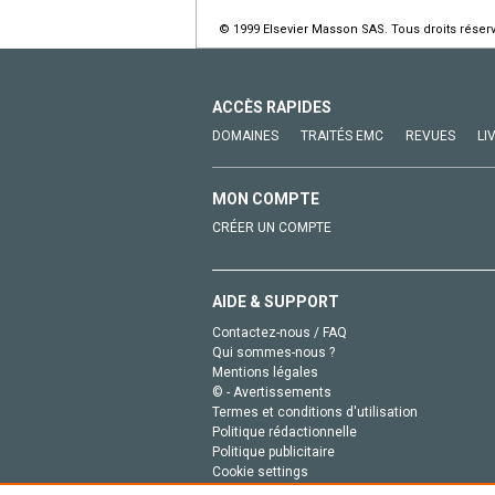
© 1999 Elsevier Masson SAS. Tous droits réser
ACCÈS RAPIDES
DOMAINES
TRAITÉS EMC
REVUES
LI
MON COMPTE
CRÉER UN COMPTE
AIDE & SUPPORT
Contactez-nous / FAQ
Qui sommes-nous ?
Mentions légales
© - Avertissements
Termes et conditions d'utilisation
Politique rédactionnelle
Politique publicitaire
Cookie settings
Politique de la vie privée