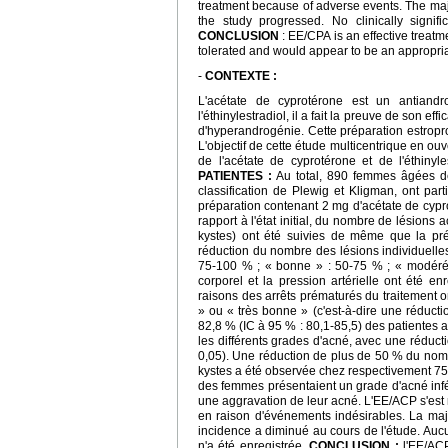
treatment because of adverse events. The majo
the study progressed. No clinically sign
CONCLUSION
: EE/CPA is an effective treatme
tolerated and would appear to be an appropri
-
CONTEXTE :
L'acétate de cyprotérone est un antiandr
l'éthinylestradiol, il a fait la preuve de son e
d'hyperandrogénie. Cette préparation estropro
L'objectif de cette étude multicentrique en ouve
de l'acétate de cyprotérone et de l'éthiny
PATIENTES :
Au total, 890 femmes âgées de
classification de Plewig et Kligman, ont part
préparation contenant 2 mg d'acétate de cypro
rapport à l'état initial, du nombre de lésion
kystes) ont été suivies de même que la pr
réduction du nombre des lésions individuelle
75-100 % ; « bonne » : 50-75 % ; « modérée
corporel et la pression artérielle ont été e
raisons des arrêts prématurés du traitement 
» ou « très bonne » (c'est-à-dire une réduct
82,8 % (IC à 95 % : 80,1-85,5) des patientes
les différents grades d'acné, avec une réducti
0,05). Une réduction de plus de 50 % du nom
kystes a été observée chez respectivement 75,6
des femmes présentaient un grade d'acné infér
une aggravation de leur acné. L'EE/ACP s'est r
en raison d'événements indésirables. La majo
incidence a diminué au cours de l'étude. Aucun
n'a été enregistrée.
CONCLUSION :
l'EE/ACP