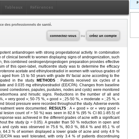
p
Tableaux
Références
ce des professionnels de santé.
connectez-vous
ou
créez un compte
otent antiandrogen with strong ­progestational activity. In combination
be of clinical benefit to women displaying signs of androgenization, such
n, this combined oestrogen/progestogen preparation pro­vi­des effective
im of this open-label, multicentre study was to determine the efficacy
yproterone acetate and ethinyloestradiol in women with various grades of
 aged from 15 to 50 years with grade I­IV facial acne according to the
cipated in the study.
METHODS
: Patients received six cycles of a
tate and 0.035 mg ethinyloestradiol (EE/CPA). Changes from baseline
closed comedones, papules, pustules, nodes and cysts) were monitored
seborrhoea and hirsutic signs. Reductions in the number of all and
0 %, « very good »; 50-75 %, « good » ; 25-50 %, « moderate » ; 25 %, «
 and blood pressure were recorded throughout the study. Adverse events
 treatment were documented.
RESULTS
: A « good » or « very good »
otal lesion count of > 50 %) was seen in 82.8 % (95 % CI 80.1-85.5) of
 response was achieved in the different grades of acne with a significant
hout the study (p < 0.05). A greater than 50 % reduction in open and
s and cysts was observed in 75.6 %, 80.0 %, 88.4 % and 85.1 % of
tudy, 64.3 % of women displayed a lower grade of acne and only 4.9 %
EE/CPA was well tolerated, with only 3.4 % of patients discontinuing