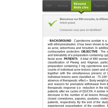
Résumé
PDF
Article
Figures
Mots clés
Bienvenue sur EM-consulte, la référen
Article gratuit.
Connectez-vous pour en bénéficier!
-
BACKGROUND
: Cyproterone acetate is a p
with ethinyl­oestradiol, it has been shown to 
as acne, seborrhoea and hirsutism. In additio
contraceptive protection.
OBJECTIVE
: The a
and tolerability of a preparation containing c
facial acne.
PATIENTS
: A total of 890 women
classification of Plewig and Kligman, parti
preparation containing 2 mg cyproterone ace
counts of individual acne lesions (open and 
together with the simultaneous presenc of 
individual lesions were classified as : 75-10
absence of therapeutic effect ». Body weight
and reasons for premature withdrawal from
therapeutic response (i.e. reduction in the t
patients after six cycles of EE/CPA. A similar
decrease in the number of all lesions throug
closed comedones, papules, pustules, node
patients, respectively. By the end of the s
experienced exacerbation of the condition. 