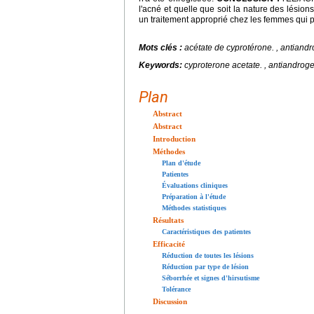
l'acné et quelle que soit la nature des lésion
un traitement approprié chez les femmes qui 
Mots clés :
acétate de cyprotérone.
, antiandr
Keywords:
cyproterone acetate.
, antiandrogen
Plan
Abstract
Abstract
Introduction
Méthodes
Plan d'étude
Patientes
Évaluations cliniques
Préparation à l'étude
Méthodes statistiques
Résultats
Caractéristiques des patientes
Efficacité
Réduction de toutes les lésions
Réduction par type de lésion
Séborrhée et signes d'hirsutisme
Tolérance
Discussion