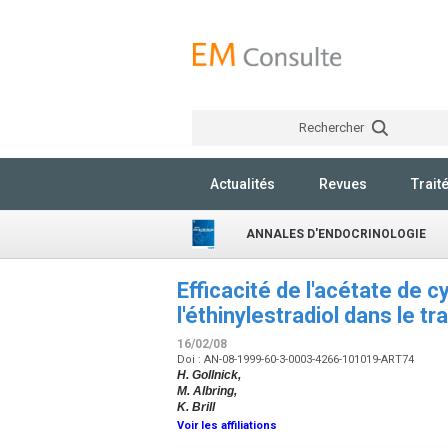
Rechercher
Actualités
Revues
Trait
ANNALES D'ENDOCRINOLOGIE
Efficacité de l'acétate de 
l'éthinylestradiol dans le t
16/02/08
Doi : AN-08-1999-60-3-0003-4266-101019-ART74
H. Gollnick,
M. Albring,
K. Brill
Voir les affiliations