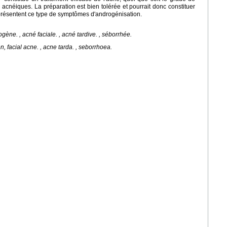
s acnéiques. La préparation est bien tolérée et pourrait donc constituer
présentent ce type de symptômes d'androgénisation.
ogène. , acné faciale. , acné tardive. , séborrhée.
, facial acne. , acne tarda. , seborrhoea.