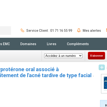
Service Client : 01 71 16 55 99
Mes alertes
Rechercher
és EMC
Domaines
Livres
Compléments
S'abonner
cyprotérone oral associé à
raitement de l'acné tardive de type facial
-
B