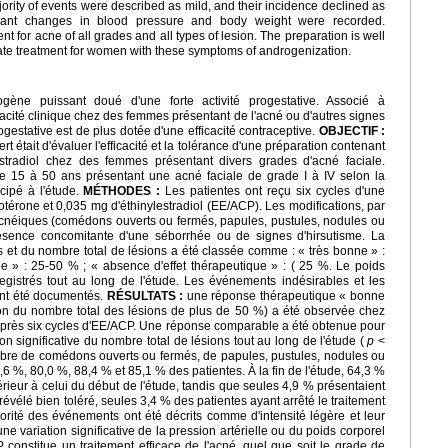
rity of events were described as mild, and their incidence declined as
ificant changes in blood pressure and body weight were recorded.
nt for acne of all grades and all types of lesion. The preparation is well
ate treatment for women with these symptoms of androgenization.
ogène puissant doué d'une forte activité progestative. Associé à
fficacité clinique chez des femmes présentant de l'acné ou d'autres signes
gestative est de plus dotée d'une efficacité contraceptive.
OBJECTIF :
rt était d'évaluer l'efficacité et la tolérance d'une préparation contenant
lestradiol chez des femmes présentant divers grades d'acné faciale.
 15 à 50 ans présentant une acné faciale de grade I à IV selon la
icipé à l'étude.
MÉTHODES :
Les patientes ont reçu six cycles d'une
térone et 0,035 mg d'éthinylestradiol (EE/ACP). Les modifications, par
s acnéiques (comédons ouverts ou fermés, papules, pustules, nodules ou
ésence concomitante d'une séborrhée ou de signes d'hirsutisme. La
s et du nombre total de lésions a été classée comme : « très bonne » :
 » : 25-50 % ; « absence d'effet thérapeutique » : ( 25 %. Le poids
nregistrés tout au long de l'étude. Les événements indésirables et les
ont été documentés.
RÉSULTATS :
une réponse thérapeutique « bonne
ion du nombre total des lésions de plus de 50 %) a été observée chez
 après six cycles d'EE/ACP. Une réponse comparable a été obtenue pour
on significative du nombre total de lésions tout au long de l'étude (
p
<
bre de comédons ouverts ou fermés, de papules, pustules, nodules ou
 %, 80,0 %, 88,4 % et 85,1 % des patientes. À la fin de l'étude, 64,3 %
ieur à celui du début de l'étude, tandis que seules 4,9 % présentaient
évélé bien toléré, seules 3,4 % des patientes ayant arrêté le traitement
rité des événements ont été décrits comme d'intensité légère et leur
e variation significative de la pression artérielle ou du poids corporel
 constitue un traitement efficace de l'acné, quel que soit le grade de