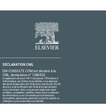
DÉCLARATION CNIL
EM-CONSULTE.COM est déclaré à la
CNIL, déclaration n° 1286925.
En application de la loi nº78-17 du 6 janvier 1978 relative à
l'informatique, aux fichiers et aux libertés, vous disposez
des droits d'opposition (art.26 de la loi), d'accès (art.34 à 38
de la loi), et de rectification (art.36 de la loi) des données
vous concernant. Ainsi, vous pouvez exiger que soient
rectifiées, complétées, clarifiées, mises à jour ou effacées
les informations vous concernant qui sont inexactes,
incomplètes, équivoques, périmées ou dont la collecte ou
l'utilisation ou la conservation est interdite.
Les informations personnelles concernant les visiteurs de