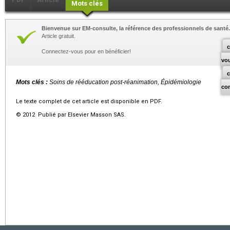
Mots clés
Bienvenue sur EM-consulte, la référence des professionnels de santé.
Article gratuit.
c
Connectez-vous pour en bénéficier!
vo
Mots clés :
Soins de rééducation post-réanimation, Épidémiologie
co
Le texte complet de cet article est disponible en PDF.
© 2012 Publié par Elsevier Masson SAS.