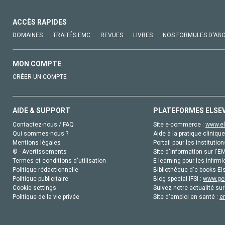
ACCÈS RAPIDES
DOMAINES
TRAITÉS EMC
REVUES
LIVRES
NOS FORMULES D'AB
MON COMPTE
CRÉER UN COMPTE
AIDE & SUPPORT
PLATEFORMES ELSE
Contactez-nous / FAQ
Site e-commerce :
www.el
Qui sommes-nous ?
Aide à la pratique clinique
Mentions légales
Portail pour les institution
© - Avertissements
Site d'information sur l'E
Termes et conditions d'utilisation
E-learning pour les infirmi
Politique rédactionnelle
Bibliothèque d'e-books Els
Politique publicitaire
Blog special IFSI :
www.gen
Cookie settings
Suivez notre actualité sur
Politique de la vie privée
Site d'emploi en santé :
e