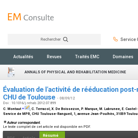
Rechercher
Service C
Rechercher
Actualités
Revues
Traités EMC
Domaines
ANNALS OF PHYSICAL AND REHABILITATION MEDICINE
Évaluation de l’activité de rééducation post
CHU de Toulouse
- 08/09/12
Doi : 10.1016/j.rehab.2012.07.899
⁎
C. Montaut
, C. Terracol, X. De Boissezon, P. Marque, M. Labrunee, E. Castel
Service de MPR, CHU Toulouse-Rangueil, 1, avenue Jean-Poulhès, 31059 Toulo
Auteur correspondant.
Le texte complet de cet article est disponible en PDF.
Résumé
PDF
Article