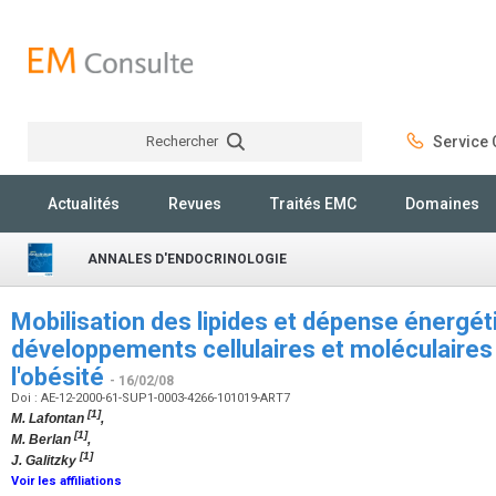
Rechercher
Service C
Rechercher
Actualités
Revues
Traités EMC
Domaines
ANNALES D'ENDOCRINOLOGIE
Mobilisation des lipides et dépense énergét
développements cellulaires et moléculaires
l'obésité
- 16/02/08
Doi : AE-12-2000-61-SUP1-0003-4266-101019-ART7
[1]
M. Lafontan
,
[1]
M. Berlan
,
[1]
J. Galitzky
Voir les affiliations