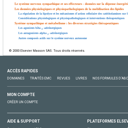
Le système nerveux sympathique et ses effecteurs - données sur la dépense énergét
Les données physiologiques et physiopathologiques de la mobilisation des lipides
La régulation de la lipolyse et les mécanismes d'action cellulaire des catécholamines sur 
Considérations physiologiques et physiopathologiques et interventions thérapeutiques
Système sympathique et métabolisme : les diverses stratégies thérapeutiques
Les agonistes bêta
-adrénergiques
3
Les antagonistes alpha
-adrénergiques
2
Autres composés actifs sur le système nerveux autonome
© 2000 Elsevier Masson SAS. Tous droits réservés.
ACCÈS RAPIDES
DOMAINES
TRAITÉS EMC
REVUES
LIVRES
NOS FORMULES D'AB
MON COMPTE
CRÉER UN COMPTE
AIDE & SUPPORT
PLATEFORMES ELSE