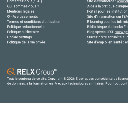
Contactez-nous / FAQ
Site e-commerce :
www.el
Qui sommes-nous ?
Aide à la pratique clinique
Mentions légales
Portail pour les institution
© - Avertissements
Site d'information sur l'E
Termes et conditions d'utilisation
E-learning pour les infirmi
Politique rédactionnelle
Bibliothèque d'e-books Els
Politique publicitaire
Blog special IFSI :
www.gen
Cookie settings
Suivez notre actualité sur
Politique de la vie privée
Site d'emploi en santé :
e
Tout le contenu de ce site: Copyright © 2026 Elsevier, ses concédants de licence e
de données, a la formation en IA et aux technologies similaires. Pour tout con