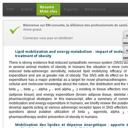
Résumé
PDF
Article
Figures
Références
Mots clés
Bienvenue sur EM-consulte, la référence des professionnels de santé.
Article gratuit.
c
Connectez-vous pour en bénéficier!
vo
Lipid mobilization and energy metabolism : impact of molecu
treatment of obesity
co
There is strong evidence that reduced sympathetic nervous system (SNS) activi
in several animal models of obesity. In humans the situation is more com
reduced beta-adrenergic sensitivity, reduced lipid mobilizing efficacy
expenditure and are at greater risk of obesity. The SNS with its effect on f
expenditure has a major potential as a target for novel pharmacotherapies 
cellular and molecular knowledge about the nature, the distribution and the 
beta
-, beta
-, alpha
- and alpha
-) existing in tissue effectors inv
2
3
2
1
(adipose tissue) and energy expenditure (brown adipose tissue, skeleta
pharmacological strategies. In this manuscript, after a summary of curre
mobilization and energy expenditure in humans, we breifly review the putativ
develop agents acting at various adrenergic receptor types in SNS effectors
questions about putative utilization of beta
-agonists, alpha
-a
3
2
pharmacotherapy and/or prevention of obesity in humans.
Mobilisation des lipides et dépense énergétique : apports 