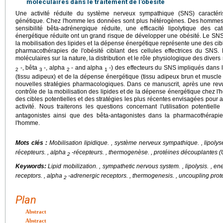
moléculaires dans le traitement de l'obésité
Une activité réduite du système nerveux sympathique (SNS) caractér
génétique. Chez l'homme les données sont plus hétérogènes. Des hommes 
sensibilité bêta-adrénergique réduite, une efficacité lipolytique des 
énergétique réduite ont un grand risque de développer une obésité. Le SNS a
la mobilisation des lipides et la dépense énergétique représente une des ci
pharmacothérapies de l'obésité ciblant des cellules effectrices du SNS. 
moléculaires sur la nature, la distribution et le rôle physiologique des dive
-, bêta
-, alpha
- and alpha
-) des effecteurs du SNS impliqués dans le
2
3
2
1
(tissu adipeux) et de la dépense énergétique (tissu adipeux brun et muscle 
nouvelles stratégies pharmacologiques. Dans ce manuscrit, après une re
contrôle de la mobilisation des lipides et de la dépense énergétique chez l
des cibles potentielles et des stratégies les plus récentes envisagées pour 
activité. Nous traiterons les questions concernant l'utilisation potentiel
antagonistes ainsi que des bêta-antagonistes dans la pharmacothérapie 
l'homme.
Mots clés :
Mobilisation lipidique.
, système nerveux sympathique. , lipolys
récepteurs. , alpha
-récepteurs. , thermogenèse. , protéines découplantes
2
Keywords:
Lipid mobilization.
, sympathetic nervous system. , lipolysis. , en
receptors. , alpha
-adrenergic receptors. , thermogenesis. , uncoupling pr
2
Plan
Abstract
Abstract