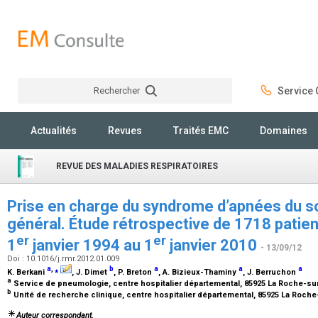
Rechercher
Service C
Rechercher
Actualités
Revues
Traités EMC
Domaines
REVUE DES MALADIES RESPIRATOIRES
Prise en charge du syndrome d’apnées du s
général. Étude rétrospective de 1718 patien
er
er
1
janvier 1994 au 1
janvier 2010
- 13/09/12
Doi : 10.1016/j.rmr.2012.01.009
a
,
⁎
b
a
a
a
K. Berkani
, J. Dimet
, P. Breton
, A. Bizieux-Thaminy
, J. Berruchon
a
Service de pneumologie, centre hospitalier départemental, 85925 La Roche-s
b
Unité de recherche clinique, centre hospitalier départemental, 85925 La Roch
Auteur correspondant.