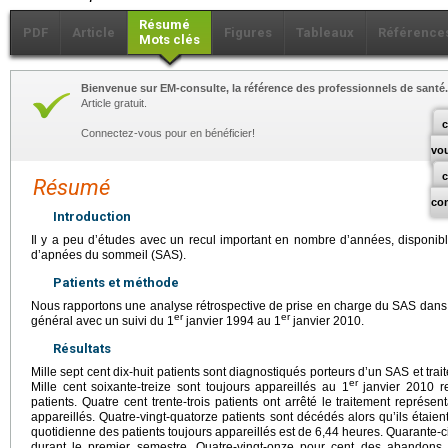
Résumé
PDF
Article
Figures
Tableaux
Référence
Mots clés
Bienvenue sur EM-consulte, la référence des professionnels de santé.
Article gratuit.
c
Connectez-vous pour en bénéficier!
vo
Résumé
co
Introduction
Il y a peu d’études avec un recul important en nombre d’années, disponib
d’apnées du sommeil (SAS).
Patients et méthode
Nous rapportons une analyse rétrospective de prise en charge du SAS dans
er
er
général avec un suivi du 1
janvier 1994 au 1
janvier 2010.
Résultats
Mille sept cent dix-huit patients sont diagnostiqués porteurs d’un SAS et trai
er
Mille cent soixante-treize sont toujours appareillés au 1
janvier 2010 r
patients. Quatre cent trente-trois patients ont arrêté le traitement représ
appareillés. Quatre-vingt-quatorze patients sont décédés alors qu’ils étai
quotidienne des patients toujours appareillés est de 6,44
heures. Quarante-c
durant le premier semestre. Quatre-vingt-onze pour cent des abandons s