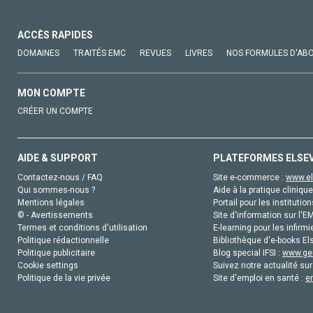
ACCÈS RAPIDES
DOMAINES
TRAITÉS EMC
REVUES
LIVRES
NOS FORMULES D'AB
MON COMPTE
CRÉER UN COMPTE
AIDE & SUPPORT
PLATEFORMES ELSE
Contactez-nous / FAQ
Site e-commerce :
www.el
Qui sommes-nous ?
Aide à la pratique clinique
Mentions légales
Portail pour les institution
© - Avertissements
Site d'information sur l'E
Termes et conditions d'utilisation
E-learning pour les infirmi
Politique rédactionnelle
Bibliothèque d'e-books Els
Politique publicitaire
Blog special IFSI :
www.gen
Cookie settings
Suivez notre actualité sur
Politique de la vie privée
Site d'emploi en santé :
e