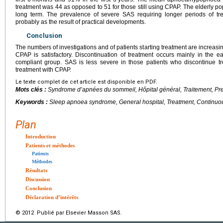
treatment was 44 as opposed to 51 for those still using CPAP. The elderly po
long term. The prevalence of severe SAS requiring longer periods of tr
probably as the result of practical developments.
Conclusion
The numbers of investigations and of patients starting treatment are increas
CPAP is satisfactory. Discontinuation of treatment occurs mainly in the e
compliant group. SAS is less severe in those patients who discontinue tr
treatment with CPAP.
Le texte complet de cet article est disponible en PDF.
Mots clés :
Syndrome d’apnées du sommeil, Hôpital général, Traitement, Pre
Keywords :
Sleep apnoea syndrome, General hospital, Treatment, Continuo
Plan
Introduction
Patients et méthodes
Patients
Méthodes
Résultats
Discussion
Conclusion
Déclaration d’intérêts
© 2012 Publié par Elsevier Masson SAS.