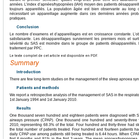
années. L’index d’apnées/hypopnées (IAH) moyen des patients désappareillé
toujours appareillés. La population âgée est bien observante au long
nécessitant un appareillage augmente dans ces dernières années proba
pratiques.
Conclusion
Le nombre d’examens et d’appareillages est en croissance constante. L’
satisfaisante. Les désappareillages surviennent les premiers mois et su
sévérité du SAS est moindre dans le groupe de patients désappareillés.
traitement par PPC.
Le texte complet de cet article est disponible en PDF.
Summary
Introduction
There are few long-term studies on the management of the sleep apnoea sy
Patients and methods
We report a retrospective analysis of the management of SAS in the respirato
1st January 1994 and 1st January 2010.
Results
One thousand seven hundred and eighteen patients were diagnosed with SA
airways pressure (CPAP). One thousand one hundred and seventy-three we
2010, representing 68.3% of the total. Four hundred and thirty-three had s
the total number of patients treated. Four hundred and fourteen patients h
daily CPAP use among patients still being treated is 6.44
hours. When CPAP
first 6
months and 91% in the first 3
years. The mean apnoea/hypopnoea i