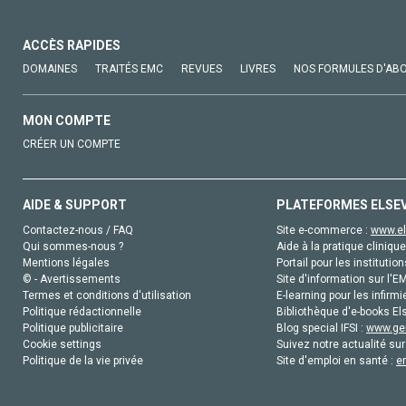
ACCÈS RAPIDES
DOMAINES
TRAITÉS EMC
REVUES
LIVRES
NOS FORMULES D'AB
MON COMPTE
CRÉER UN COMPTE
AIDE & SUPPORT
PLATEFORMES ELSE
Contactez-nous / FAQ
Site e-commerce :
www.el
Qui sommes-nous ?
Aide à la pratique clinique
Mentions légales
Portail pour les institution
© - Avertissements
Site d'information sur l'E
Termes et conditions d'utilisation
E-learning pour les infirmi
Politique rédactionnelle
Bibliothèque d'e-books Els
Politique publicitaire
Blog special IFSI :
www.gen
Cookie settings
Suivez notre actualité sur
Politique de la vie privée
Site d'emploi en santé :
e