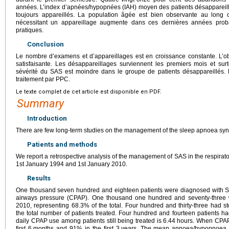
années. L’index d’apnées/hypopnées (IAH) moyen des patients désappareillé
toujours appareillés. La population âgée est bien observante au long
nécessitant un appareillage augmente dans ces dernières années proba
pratiques.
Conclusion
Le nombre d’examens et d’appareillages est en croissance constante. L’
satisfaisante. Les désappareillages surviennent les premiers mois et su
sévérité du SAS est moindre dans le groupe de patients désappareillés.
traitement par PPC.
Le texte complet de cet article est disponible en PDF.
Summary
Introduction
There are few long-term studies on the management of the sleep apnoea sy
Patients and methods
We report a retrospective analysis of the management of SAS in the respirato
1st January 1994 and 1st January 2010.
Results
One thousand seven hundred and eighteen patients were diagnosed with SA
airways pressure (CPAP). One thousand one hundred and seventy-three we
2010, representing 68.3% of the total. Four hundred and thirty-three had s
the total number of patients treated. Four hundred and fourteen patients h
daily CPAP use among patients still being treated is 6.44
hours. When CPAP
first 6
months and 91% in the first 3
years. The mean apnoea/hypopnoea i