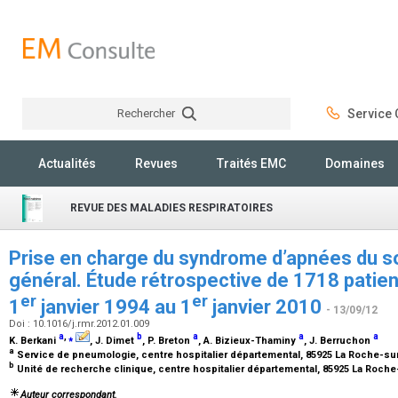
Rechercher
Service C
Rechercher
Actualités
Revues
Traités EMC
Domaines
REVUE DES MALADIES RESPIRATOIRES
Prise en charge du syndrome d’apnées du s
général. Étude rétrospective de 1718 patien
er
er
1
janvier 1994 au 1
janvier 2010
- 13/09/12
Doi : 10.1016/j.rmr.2012.01.009
a
,
⁎
b
a
a
a
K. Berkani
, J. Dimet
, P. Breton
, A. Bizieux-Thaminy
, J. Berruchon
a
Service de pneumologie, centre hospitalier départemental, 85925 La Roche-s
b
Unité de recherche clinique, centre hospitalier départemental, 85925 La Roch
Auteur correspondant.