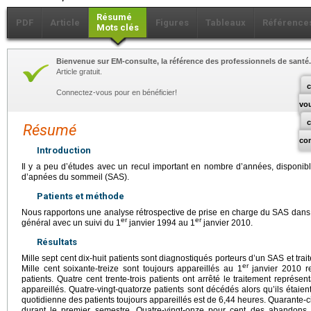
Résumé
PDF
Article
Figures
Tableaux
Référence
Mots clés
Bienvenue sur EM-consulte, la référence des professionnels de santé.
Article gratuit.
c
Connectez-vous pour en bénéficier!
vo
Résumé
co
Introduction
Il y a peu d’études avec un recul important en nombre d’années, disponib
d’apnées du sommeil (SAS).
Patients et méthode
Nous rapportons une analyse rétrospective de prise en charge du SAS dans
er
er
général avec un suivi du 1
janvier 1994 au 1
janvier 2010.
Résultats
Mille sept cent dix-huit patients sont diagnostiqués porteurs d’un SAS et trai
er
Mille cent soixante-treize sont toujours appareillés au 1
janvier 2010 r
patients. Quatre cent trente-trois patients ont arrêté le traitement représ
appareillés. Quatre-vingt-quatorze patients sont décédés alors qu’ils étai
quotidienne des patients toujours appareillés est de 6,44
heures. Quarante-c
durant le premier semestre. Quatre-vingt-onze pour cent des abandons s