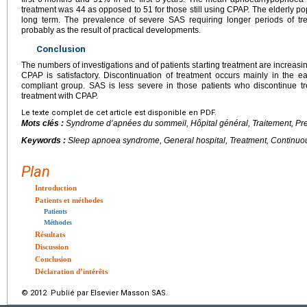
treatment was 44 as opposed to 51 for those still using CPAP. The elderly po
long term. The prevalence of severe SAS requiring longer periods of tr
probably as the result of practical developments.
Conclusion
The numbers of investigations and of patients starting treatment are increas
CPAP is satisfactory. Discontinuation of treatment occurs mainly in the e
compliant group. SAS is less severe in those patients who discontinue tr
treatment with CPAP.
Le texte complet de cet article est disponible en PDF.
Mots clés :
Syndrome d’apnées du sommeil, Hôpital général, Traitement, Pre
Keywords :
Sleep apnoea syndrome, General hospital, Treatment, Continuo
Plan
Introduction
Patients et méthodes
Patients
Méthodes
Résultats
Discussion
Conclusion
Déclaration d’intérêts
© 2012 Publié par Elsevier Masson SAS.