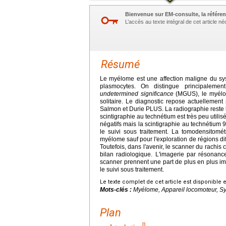
Bienvenue sur EM-consulte, la référen
L’accès au texte intégral de cet article 
Résumé
Le myélome est une affection maligne du sy
plasmocytes. On distingue principalem
undetermined significance
(MGUS), le myélo
solitaire. Le diagnostic repose actuellement
Salmon et Durie PLUS. La radiographie reste la
scintigraphie au technétium est très peu utili
négatifs mais la scintigraphie au technétium 9
le suivi sous traitement. La tomodensitomé
myélome sauf pour l'exploration de régions dif
Toutefois, dans l'avenir, le scanner du rachis
bilan radiologique. L'imagerie par résonan
scanner prennent une part de plus en plus im
le suivi sous traitement.
Le texte complet de cet article est disponible 
Mots-clés :
Myélome, Appareil locomoteur, Sy
Plan
[
]