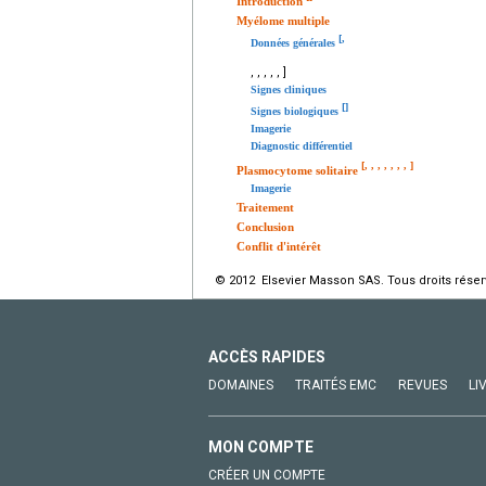
Introduction
Myélome multiple
[
,
Données générales
,
,
,
,
,
]
Signes cliniques
[
]
Signes biologiques
Imagerie
Diagnostic différentiel
[
,
,
,
,
,
,
,
]
Plasmocytome solitaire
Imagerie
Traitement
Conclusion
Conflit d'intérêt
© 2012 Elsevier Masson SAS. Tous droits réser
ACCÈS RAPIDES
DOMAINES
TRAITÉS EMC
REVUES
LI
MON COMPTE
CRÉER UN COMPTE