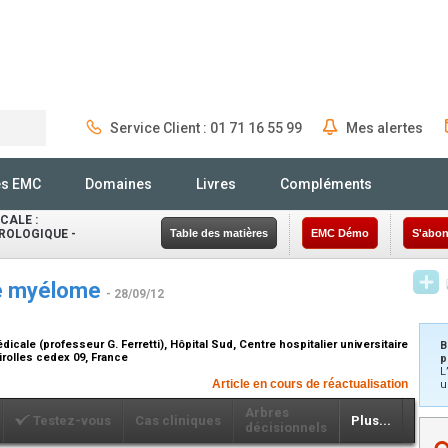
Service Client : 01 71 16 55 99
Mes alertes
Rechercher
és EMC
Domaines
Livres
Compléments
CALE :
ROLOGIQUE -
Table des matières
EMC Démo
S'abon
le myélome
- 28/09/12
dicale (professeur G. Ferretti), Hôpital Sud, Centre hospitalier universitaire
B
irolles cedex 09, France
p
L
Article en cours de réactualisation
u
Arbres
Testez-vous
Cas cliniques
Plus...
décisionnels