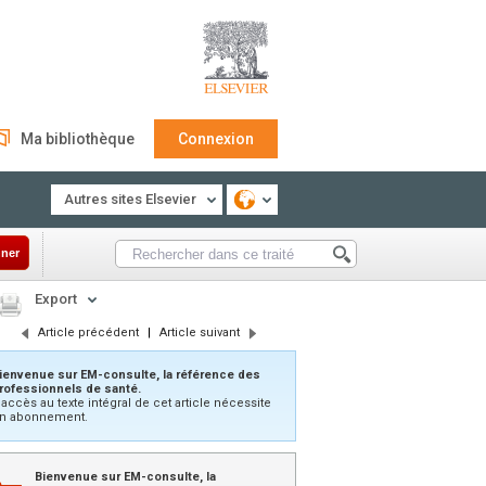
Ma bibliothèque
Connexion
Autres sites Elsevier
ner
Export
Article précédent
|
Article suivant
ienvenue sur EM-consulte, la référence des
rofessionnels de santé.
’accès au texte intégral de cet article nécessite
n abonnement.
Bienvenue sur EM-consulte, la