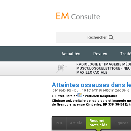
Rechercher
Actualités
Revues
Trait
RADIOLOGIE ET IMAGERIE MÉDI
MUSCULOSQUELETTIQUE - NEU
MAXILLOFACIALE
Atteintes osseuses dans 
[31-192-D-10] - Doi : 10.1016/S1879-8551(12)60684-8
L. Pittet-Barbier
:
Praticien hospitalier
Clinique universitaire de radiologie et imagerie mé
de Grenoble, avenue Kimberley, BP 338, 38434 Éch
Résumé
PDF
Article
Figures
Mots clés