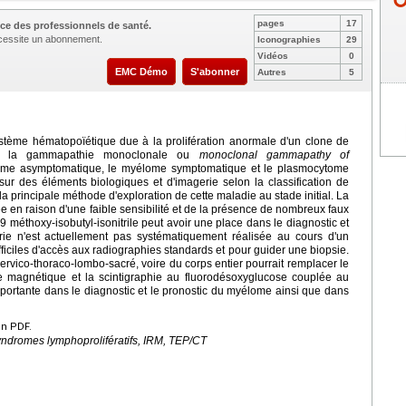
pages
17
ce des professionnels de santé.
nécessite un abonnement.
Iconographies
29
Vidéos
0
EMC Démo
S'abonner
Autres
5
stème hématopoïétique due à la prolifération anormale d'un clone de
ent la gammapathie monoclonale ou
monoclonal gammapathy of
me asymptomatique, le myélome symptomatique et le plasmocytome
 sur des éléments biologiques et d'imagerie selon la classification de
 principale méthode d'exploration de cette maladie au stade initial. La
sée en raison d'une faible sensibilité et de la présence de nombreux faux
9 méthoxy-isobutyl-isonitrile peut avoir une place dans le diagnostic et
trie n'est actuellement pas systématiquement réalisée au cours d'un
ficiles d'accès aux radiographies standards et pour guider une biopsie.
 cervico-thoraco-lombo-sacré, voire du corps entier pourrait remplacer le
ce magnétique et la scintigraphie au fluorodésoxyglucose couplée au
portante dans le diagnostic et le pronostic du myélome ainsi que dans
en PDF.
ndromes lymphoprolifératifs, IRM, TEP/CT