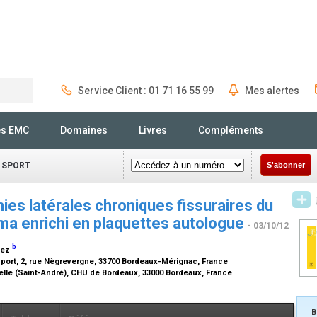
Service Client : 01 71 16 55 99
Mes alertes
Rechercher
és EMC
Domaines
Livres
Compléments
 SPORT
S'abonner
ies latérales chroniques fissuraires du
sma enrichi en plaquettes autologue
- 03/10/12
b
llez
 sport, 2, rue Nègrevergne, 33700 Bordeaux-Mérignac, France
elle (Saint-André), CHU de Bordeaux, 33000 Bordeaux, France
B