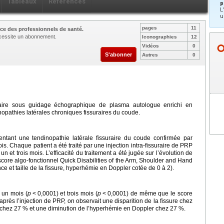
Tableaux
Références
p
L
u
pages
11
ce des professionnels de santé.
nécessite un abonnement.
Iconographies
12
Vidéos
0
S'abonner
Autres
0
issuraire sous guidage échographique de plasma autologue enrichi en
nopathies latérales chroniques fissuraires du coude.
entant une tendinopathie latérale fissuraire du coude confirmée par
s. Chaque patient a été traité par une injection intra-fissuraire de PRP
et trois mois. L’efficacité du traitement a été jugée sur l’évolution de
score algo-fonctionnel Quick Disabilities of the Arm, Shoulder and Hand
e et taille de la fissure, hyperhémie en Doppler cotée de 0 à 2).
à un mois (
p
<
0,0001) et trois mois (
p
<
0,0001) de même que le score
près l’injection de PRP, on observait une disparition de la fissure chez
e chez 27 % et une diminution de l’hyperhémie en Doppler chez 27 %.