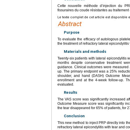
Cette nouvelle méthode d’injection du PRP
fissuraires du coude résistantes au traitement c
Le texte complet de cet article est disponible 
Abstract
Purpose
To evaluate the efficacy of autologous plate
the treatment of refractory lateral epicondylitis 
Materials and methods
Twenty-six patients with lateral epicondylitis 
months despite conservative treatment wer
guidance. Clinical outcomes were measured at
up. The primary endpoint was a 25% reduction
shoulder, and hand (DASH) Outcome Measu
enrollment and at the 4-week follow-up. T
evaluated.
Results
The VAS score was significantly increased af
Outcome Measure score was significantly inc
the tear disappeared for 65% of patients, for
Conclusion
This new method to inject PRP directly into th
refractory lateral epicondylitis with tear and co