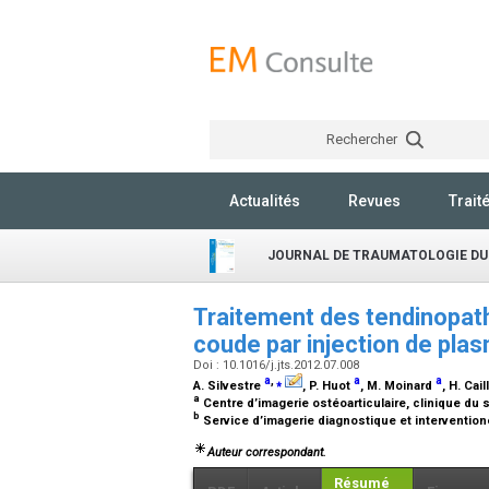
Rechercher
Actualités
Revues
Trait
JOURNAL DE TRAUMATOLOGIE DU
Traitement des tendinopath
coude par injection de pla
Doi : 10.1016/j.jts.2012.07.008
a
,
⁎
a
a
A. Silvestre
, P. Huot
, M. Moinard
, H. Cai
a
Centre d’imagerie ostéoarticulaire, clinique du
b
Service d’imagerie diagnostique et intervention
Auteur correspondant.
Résumé