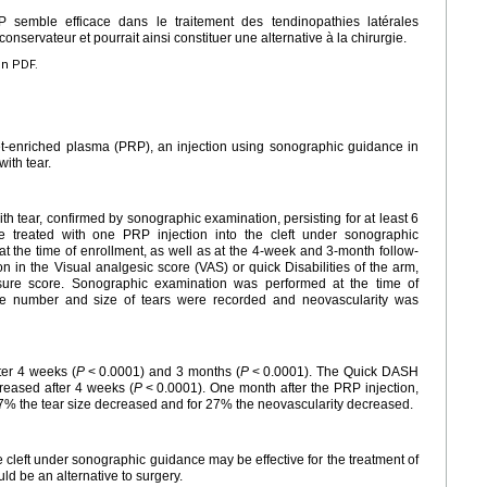
 semble efficace dans le traitement des tendinopathies latérales
onservateur et pourrait ainsi constituer une alternative à la chirurgie.
en PDF.
let-enriched plasma (PRP), an injection using sonographic guidance in
with tear.
with tear, confirmed by sonographic examination, persisting for at least 6
e treated with one PRP injection into the cleft under sonographic
 the time of enrollment, as well as at the 4-week and 3-month follow-
 in the Visual analgesic score (VAS) or quick Disabilities of the arm,
re score. Sonographic examination was performed at the time of
he number and size of tears were recorded and neovascularity was
ter 4 weeks (
P
<
0.0001) and 3 months (
P
<
0.0001). The Quick DASH
reased after 4 weeks (
P
<
0.0001). One month after the PRP injection,
 27% the tear size decreased and for 27% the neovascularity decreased.
e cleft under sonographic guidance may be effective for the treatment of
uld be an alternative to surgery.