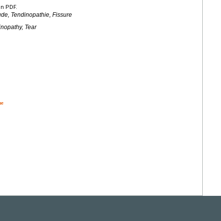
en PDF.
ude, Tendinopathie, Fissure
inopathy, Tear
ue