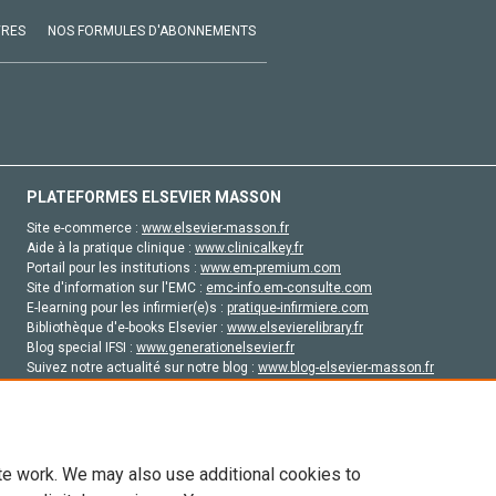
VRES
NOS FORMULES D'ABONNEMENTS
PLATEFORMES ELSEVIER MASSON
Site e-commerce :
www.elsevier-masson.fr
Aide à la pratique clinique :
www.clinicalkey.fr
Portail pour les institutions :
www.em-premium.com
Site d'information sur l'EMC :
emc-info.em-consulte.com
E-learning pour les infirmier(e)s :
pratique-infirmiere.com
Bibliothèque d'e-books Elsevier :
www.elsevierelibrary.fr
Blog special IFSI :
www.generationelsevier.fr
Suivez notre actualité sur notre blog :
www.blog-elsevier-masson.fr
Site d'emploi en santé :
emploisante.com
te work. We may also use additional cookies to