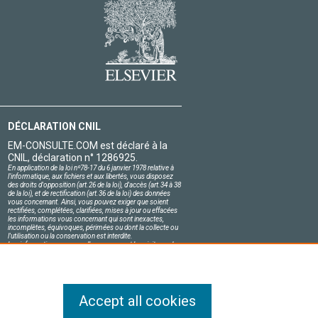
DÉCLARATION CNIL
EM-CONSULTE.COM est déclaré à la
CNIL, déclaration n° 1286925.
En application de la loi nº78-17 du 6 janvier 1978 relative à
l'informatique, aux fichiers et aux libertés, vous disposez
des droits d'opposition (art.26 de la loi), d'accès (art.34 à 38
de la loi), et de rectification (art.36 de la loi) des données
vous concernant. Ainsi, vous pouvez exiger que soient
rectifiées, complétées, clarifiées, mises à jour ou effacées
les informations vous concernant qui sont inexactes,
incomplètes, équivoques, périmées ou dont la collecte ou
l'utilisation ou la conservation est interdite.
Les informations personnelles concernant les visiteurs de
notre site, y compris leur identité, sont confidentielles.
Le responsable du site s'engage sur l'honneur à respecter
les conditions légales de confidentialité applicables en
France et à ne pas divulguer ces informations à des tiers.
Accept all cookies