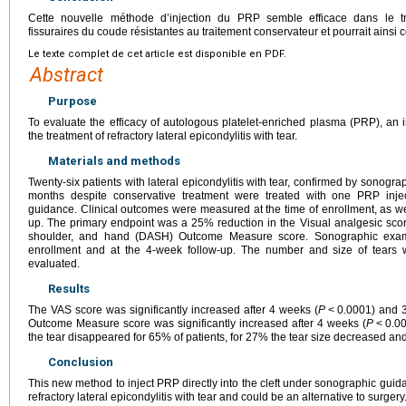
Cette nouvelle méthode d’injection du PRP semble efficace dans le tr
fissuraires du coude résistantes au traitement conservateur et pourrait ainsi co
Le texte complet de cet article est disponible en PDF.
Abstract
Purpose
To evaluate the efficacy of autologous platelet-enriched plasma (PRP), an 
the treatment of refractory lateral epicondylitis with tear.
Materials and methods
Twenty-six patients with lateral epicondylitis with tear, confirmed by sonograp
months despite conservative treatment were treated with one PRP injec
guidance. Clinical outcomes were measured at the time of enrollment, as we
up. The primary endpoint was a 25% reduction in the Visual analgesic score
shoulder, and hand (DASH) Outcome Measure score. Sonographic exami
enrollment and at the 4-week follow-up. The number and size of tears
evaluated.
Results
The VAS score was significantly increased after 4 weeks (
P
<
0.0001) and 
Outcome Measure score was significantly increased after 4 weeks (
P
<
0.00
the tear disappeared for 65% of patients, for 27% the tear size decreased an
Conclusion
This new method to inject PRP directly into the cleft under sonographic guida
refractory lateral epicondylitis with tear and could be an alternative to surgery