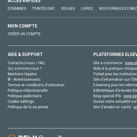
ACCÈS RAPIDES
DOMAINES
TRAITÉS EMC
REVUES
LIVRES
NOS FORMULES D'AB
MON COMPTE
CRÉER UN COMPTE
AIDE & SUPPORT
PLATEFORMES ELSE
Contactez-nous / FAQ
Site e-commerce :
www.el
Qui sommes-nous ?
Aide à la pratique clinique
Mentions légales
Portail pour les institution
© - Avertissements
Site d'information sur l'E
Termes et conditions d'utilisation
E-learning pour les infirmi
Politique rédactionnelle
Bibliothèque d'e-books Els
Politique publicitaire
Blog special IFSI :
www.gen
Cookie settings
Suivez notre actualité sur
Politique de la vie privée
Site d'emploi en santé :
e