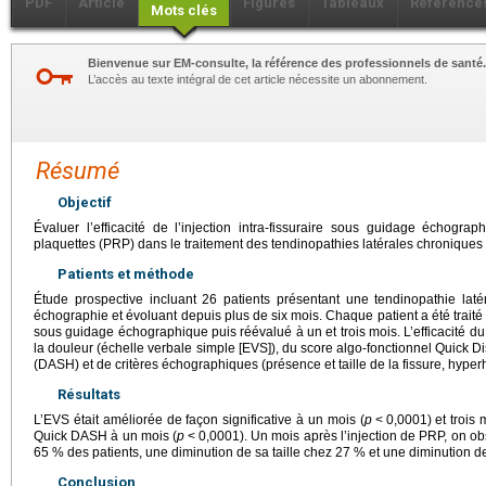
PDF
Article
Figures
Tableaux
Référence
Mots clés
Bienvenue sur EM-consulte, la référence des professionnels de santé.
L’accès au texte intégral de cet article nécessite un abonnement.
Résumé
Objectif
Évaluer l’efficacité de l’injection intra-fissuraire sous guidage échogr
plaquettes (PRP) dans le traitement des tendinopathies latérales chroniques 
Patients et méthode
Étude prospective incluant 26 patients présentant une tendinopathie laté
échographie et évoluant depuis plus de six mois. Chaque patient a été traité 
sous guidage échographique puis réévalué à un et trois mois. L’efficacité du 
la douleur (échelle verbale simple [EVS]), du score algo-fonctionnel Quick D
(DASH) et de critères échographiques (présence et taille de la fissure, hype
Résultats
L’EVS était améliorée de façon significative à un mois (
p
<
0,0001) et trois 
Quick DASH à un mois (
p
<
0,0001). Un mois après l’injection de PRP, on obs
65 % des patients, une diminution de sa taille chez 27 % et une diminution 
Conclusion