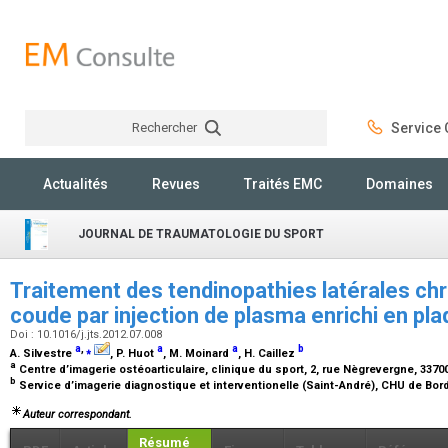
Rechercher
Service C
Rechercher
Actualités
Revues
Traités EMC
Domaines
JOURNAL DE TRAUMATOLOGIE DU SPORT
Traitement des tendinopathies latérales chr
coude par injection de plasma enrichi en pl
Doi : 10.1016/j.jts.2012.07.008
a
,
⁎
a
a
b
A. Silvestre
, P. Huot
, M. Moinard
, H. Caillez
a
Centre d’imagerie ostéoarticulaire, clinique du sport, 2, rue Nègrevergne, 33
b
Service d’imagerie diagnostique et interventionelle (Saint-André), CHU de Bo
Auteur correspondant.
Résumé