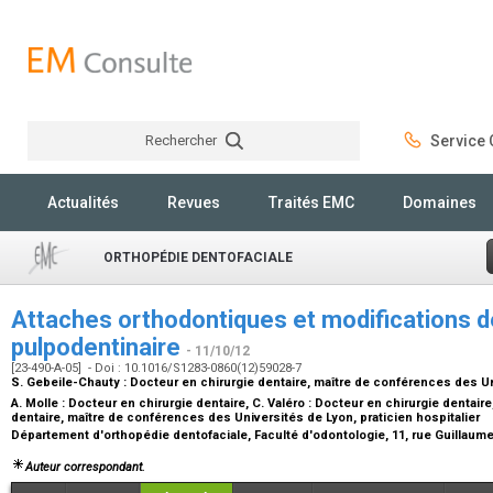
Rechercher
Service C
Rechercher
Actualités
Revues
Traités EMC
Domaines
ORTHOPÉDIE DENTOFACIALE
Attaches orthodontiques et modifications de 
pulpodentinaire
- 11/10/12
[23-490-A-05] - Doi : 10.1016/S1283-0860(12)59028-7
S. Gebeile-Chauty :
Docteur en chirurgie dentaire, maître de conférences des Uni
A. Molle :
Docteur en chirurgie dentaire
, C. Valéro :
Docteur en chirurgie dentaire
dentaire, maître de conférences des Universités de Lyon, praticien hospitalier
Département d'orthopédie dentofaciale, Faculté d'odontologie, 11, rue Guillaum
Auteur correspondant.