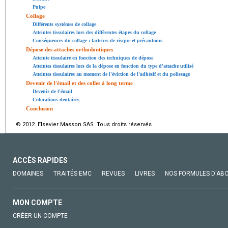
Pulpe
Collage
Différents systèmes de collage
Atteintes tissulaires lors des différentes étapes du collage
Conséquences du collage : facteurs de risque et précautions
Dépose des attaches orthodontiques
Atteinte tissulaire en fonction des techniques de dépose
Atteintes tissulaires lors de la dépose en fonction du type d'attache utilisé
Atteintes tissulaires au moment de l'éviction de l'adhésif et du polissage
Devenir de l'émail et des colles à long terme
Devenir de l'émail
Colorations dentaires
Conclusion
© 2012 Elsevier Masson SAS. Tous droits réservés.
ACCÈS RAPIDES
DOMAINES
TRAITÉS EMC
REVUES
LIVRES
NOS FORMULES D'AB
MON COMPTE
CRÉER UN COMPTE