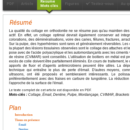
Résumé
PDF
Article
Figures
Testez-vous
Au q
Mots clés
Résumé
La qualité du collage en orthodontie ne se résume pas qu'au maintien des a
actif. En effet, un collage optimal devrait également conserver ad integ
colorations, des déminéralisations, voire des caries, fêlures, fractures, arr
Sur la pulpe, des hyperhémies sont rares et généralement réversibles. Le
la plupart des lésions tissulaires observées sont le collage des attaches et l
pose avec de l'acide polyacrylique et les automordançants avec les ciments
de résine (CVIMAR) sont conseillés. L'utilisation de boitiers en métal est p
excès de colle doivent être parfaitement éliminés. En cours de traitement, le 
apports de fluor et d'agents antimicrobiens peuvent être utiles. La dé
technique qui entraîne le plus de perte d'émail. D'autres moyens, co
ultrasons, ont été proposés et sembleraient intéressants. Le poliss
préférentiellement avec des fraises en carbure de tungstène. La réduction 
l'approche de la surface de l'émail.
Le texte complet de cet article est disponible en PDF.
Mots-clés :
Collage, Émail, Dentine, Pulpe, Mordançage, CVIMAR, Brackets
Plan
Introduction
Tissus en présence
Émail
Dentine