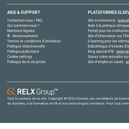
AIDE & SUPPORT
PLATEFORMES ELSE
Contactez-nous / FAQ
Site e-commerce :
www.el
Qui sommes-nous ?
Aide à la pratique clinique
Mentions légales
Portail pour les institution
© - Avertissements
Site d'information sur l'E
Termes et conditions d'utilisation
E-learning pour les infirmi
Politique rédactionnelle
Bibliothèque d'e-books Els
Politique publicitaire
Blog special IFSI :
www.gen
Cookie settings
Suivez notre actualité sur
Politique de la vie privée
Site d'emploi en santé :
e
Tout le contenu de ce site: Copyright © 2026 Elsevier, ses concédants de licence e
de données, a la formation en IA et aux technologies similaires. Pour tout con