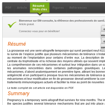
Résumé
PDF
Article
Figures
Références
Mots clés
Bienvenue sur EM-consulte, la référence des professionnels de santé.
Article gratuit.
c
Connectez-vous pour en bénéficier!
vo
Résumé
co
La grossesse est une semi-allogreffe temporaire qui survit pendant neuf mo
la survie de l’espèce justifie que plusieurs mécanismes de tolérance s’insta
au moment de l’implantation pour certains d’entre eux. La description d
centrale du trophoblaste et la richesse des moyens utilisés qui souvent imp
La compréhension de ces mécanismes et surtout leur intégration dans un sc
les anomalies rencontrées dans certaines pathologies gravidiques. 
mécanismes, d’abord anatomiquement en première ligne, attirant les bonnes
antigénicité et en participant à presque tous les mécanismes de tolérance 
mécanismes et leur modification en fin de grossesse devrait améliorer la c
traitements immunologiques actuels et faciliter la mise au point de nouvelles
Le texte complet de cet article est disponible en PDF.
Summary
Pregnancy is a temporary semi-allograft that survives for nine months. The imp
the species justifies several tolerance mechanisms that are put into place