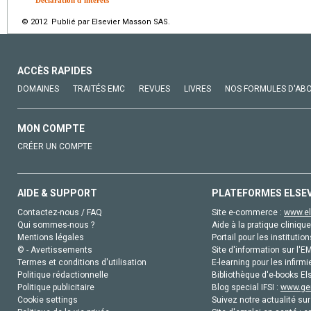
© 2012 Publié par Elsevier Masson SAS.
ACCÈS RAPIDES
DOMAINES
TRAITÉS EMC
REVUES
LIVRES
NOS FORMULES D'AB
MON COMPTE
CRÉER UN COMPTE
AIDE & SUPPORT
PLATEFORMES ELSE
Contactez-nous / FAQ
Site e-commerce :
www.el
Qui sommes-nous ?
Aide à la pratique clinique
Mentions légales
Portail pour les institution
© - Avertissements
Site d'information sur l'E
Termes et conditions d'utilisation
E-learning pour les infirmi
Politique rédactionnelle
Bibliothèque d'e-books Els
Politique publicitaire
Blog special IFSI :
www.gen
Cookie settings
Suivez notre actualité sur