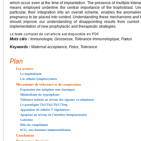
which occur even at the time of implantation. The presence of multiple tole
means employed underline the central importance of the trophoblast. U
particular, their integration into an overall scheme, enables the anomalie
pregnancy to be placed into context. Understanding these mechanisms and th
should improve our understanding of disappointing results from current i
implementation of new prophylactic and therapeutic strategies.
Le texte complet de cet article est disponible en PDF.
Mots clés :
Immunologie, Grossesse, Tolérance immunologique, Fœtus
Keywords :
Maternal acceptance, Fetus, Tolerance
Plan
Les acteurs
Le trophoblaste
Les cellules lymphocytaires
Mecanismes de tolerance et de cooperation
Expression des antigènes non classiques
Métabolisme du tryptophane
Tolérance induite au niveau des signaux co-stimulants
Le paradigme Th1/Th2/Th17/Treg
Apparition de cellules T régulatrices
Apoptose au niveau de l’interface fœtoplacentaire
Galectine
Rôle du complément
hCG, une hormone immunotolérante
Conclusions
Déclaration d’intérêts