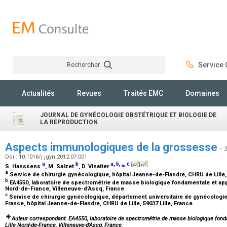
Rechercher
Service C
Rechercher
Actualités
Revues
Traités EMC
Domaines
JOURNAL DE GYNÉCOLOGIE OBSTÉTRIQUE ET BIOLOGIE DE
LA REPRODUCTION
Aspects immunologiques de la grossesse
- 
Doi : 10.1016/j.jgyn.2012.07.001
a
b
a
,
b
,
⁎
,
c
S. Hanssens
, M. Salzet
, D. Vinatier
a
Service de chirurgie gynécologique, hôpital Jeanne-de-Flandre, CHRU de Lille,
b
EA4550, laboratoire de spectrométrie de masse biologique fondamentale et appliq
Nord-de-France, Villeneuve-d’Ascq, France
c
Service de chirurgie gynécologique, département universitaire de gynécologie 
France, hôpital Jeanne-de-Flandre, CHRU de Lille, 59037 Lille, France
Auteur correspondant. EA4550, laboratoire de spectrométrie de masse biologique fondame
Lille Nord-de-France, Villeneuve-d’Ascq, France.