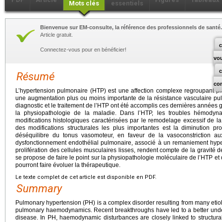
Mots clés
essentiels
Bienvenue sur EM-consulte, la référence des professionnels de santé.
Article gratuit.
c
Connectez-vous pour en bénéficier!
vo
Résumé
co
L’hypertension pulmonaire (HTP) est une affection complexe regroupant plu
une augmentation plus ou moins importante de la résistance vasculaire p
diagnostic et le traitement de l’HTP ont été accomplis ces dernières année
la physiopathologie de la maladie. Dans l’HTP, les troubles hémody
modifications histologiques caractérisées par le remodelage excessif de 
des modifications structurales les plus importantes est la diminution pr
déséquilibre du tonus vasomoteur, en faveur de la vasoconstriction a
dysfonctionnement endothélial pulmonaire, associé à un remaniement hypertr
prolifération des cellules musculaires lisses, rendent compte de la gravité 
se propose de faire le point sur la physiopathologie moléculaire de l’HTP 
pourront faire évoluer la thérapeutique.
Le texte complet de cet article est disponible en PDF.
Summary
Pulmonary hypertension (PH) is a complex disorder resulting from many etio
pulmonary haemodynamics. Recent breakthroughs have led to a better under
disease. In PH, haemodynamic disturbances are closely linked to structur