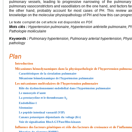
pulmonary vessels, leading to progressive narrowing of the pulmonar
pulmonary vasoconstrictors and vasodilators on the one hand, and factors fav
the other hand, probably account for most cases of PH. This review ai
knowledge on the molecular physiopathology of PH and how this can progress 
Le texte complet de cet article est disponible en PDF.
Mots clés :
Hypertension pulmonaire, Hypertension artérielle pulmonaire,
Pathologie moléculaire
Keywords :
Pulmonary hypertension, Pulmonary arterial hypertension, Phy
pathology
Plan
Introduction
Mécanismes hémodynamiques dans la physiopathologie de l’hypertension pulmona
Caractéristiques de la circulation pulmonaire
Mécanisme hémodynamique de l’hypertension pulmonaire
Les mécanismes moléculaires de l’hypertension pulmonaire
Rôle du dysfonctionnement endothélial dans l’hypertension pulmonaire
Le monoxyde d’azote
La prostacycline et le thromboxane A
2
Endothéline-1
Sérotonine
Le peptide intestinal vasoactif (VIP)
Canaux potassiques dépendants du voltage (Kv)
Voie de signalisation RhoA-GTPase/Rho-kinases
Influence des facteurs génétiques et rôle des facteurs de croissance et de l’inflam
Mutation du récepteur BMPR2