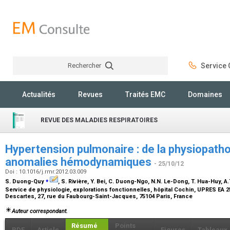
Rechercher
Service C
Rechercher
Actualités
Revues
Traités EMC
Domaines
REVUE DES MALADIES RESPIRATOIRES
Hypertension pulmonaire : de la physiopatho
anomalies hémodynamiques
- 25/10/12
Doi : 10.1016/j.rmr.2012.03.009
⁎
S. Duong-Quy
, S. Rivière, Y. Bei, C. Duong-Ngo, N.N. Le-Dong, T. Hua-Huy, A
Service de physiologie, explorations fonctionnelles, hôpital Cochin, UPRES EA 2
Descartes, 27, rue du Faubourg-Saint-Jacques, 75104 Paris, France
Auteur correspondant.
Résumé
Points
PDF
Article
Figures
Tableaux