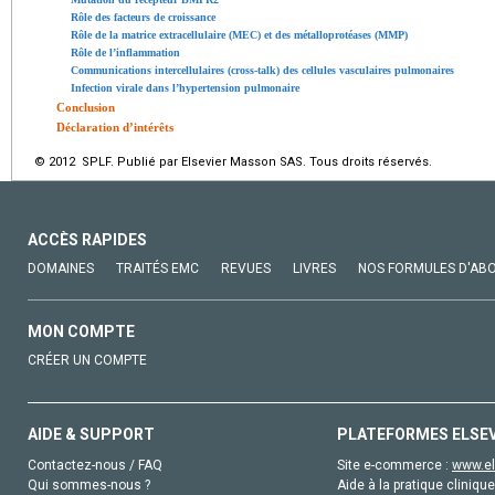
Rôle des facteurs de croissance
Rôle de la matrice extracellulaire (MEC) et des métalloprotéases (MMP)
Rôle de l’inflammation
Communications intercellulaires (cross-talk) des cellules vasculaires pulmonaires
Infection virale dans l’hypertension pulmonaire
Conclusion
Déclaration d’intérêts
© 2012 SPLF. Publié par Elsevier Masson SAS. Tous droits réservés.
ACCÈS RAPIDES
DOMAINES
TRAITÉS EMC
REVUES
LIVRES
NOS FORMULES D'AB
MON COMPTE
CRÉER UN COMPTE
AIDE & SUPPORT
PLATEFORMES ELSE
Contactez-nous / FAQ
Site e-commerce :
www.el
Qui sommes-nous ?
Aide à la pratique clinique