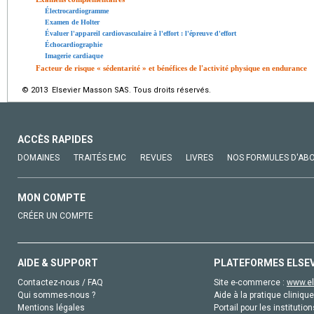
Électrocardiogramme
Examen de Holter
Évaluer l'appareil cardiovasculaire à l'effort : l'épreuve d'effort
Échocardiographie
Imagerie cardiaque
Facteur de risque « sédentarité » et bénéfices de l'activité physique en endurance
© 2013 Elsevier Masson SAS. Tous droits réservés.
ACCÈS RAPIDES
DOMAINES
TRAITÉS EMC
REVUES
LIVRES
NOS FORMULES D'AB
MON COMPTE
CRÉER UN COMPTE
AIDE & SUPPORT
PLATEFORMES ELSE
Contactez-nous / FAQ
Site e-commerce :
www.el
Qui sommes-nous ?
Aide à la pratique clinique
Mentions légales
Portail pour les institution