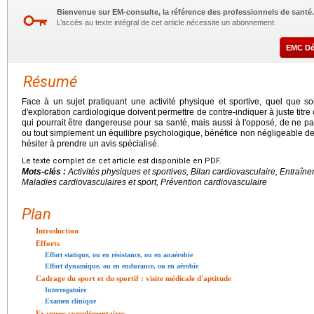
Bienvenue sur EM-consulte, la référence des professionnels de santé.
L’accès au texte intégral de cet article nécessite un abonnement.
EMC D
Résumé
Face à un sujet pratiquant une activité physique et sportive, quel que soi
d'exploration cardiologique doivent permettre de contre-indiquer à juste tit
qui pourrait être dangereuse pour sa santé, mais aussi à l'opposé, de ne pas
ou tout simplement un équilibre psychologique, bénéfice non négligeable de l
hésiter à prendre un avis spécialisé.
Le texte complet de cet article est disponible en PDF.
Mots-clés :
Activités physiques et sportives, Bilan cardiovasculaire, Entraîn
Maladies cardiovasculaires et sport, Prévention cardiovasculaire
Plan
Introduction
Efforts
Effort statique, ou en résistance, ou en anaérobie
Effort dynamique, ou en endurance, ou en aérobie
Cadrage du sport et du sportif : visite médicale d'aptitude
Interrogatoire
Examen clinique
Examens complémentaires