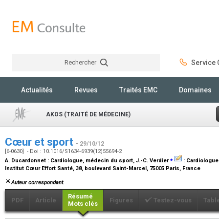
Rechercher
Service C
Rechercher
Actualités
Revues
Traités EMC
Domaines
AKOS (TRAITÉ DE MÉDECINE)
Cœur et sport
- 29/10/12
[6-0630] - Doi : 10.1016/S1634-6939(12)55694-2
⁎
A. Ducardonnet :
Cardiologue, médecin du sport
, J.-C. Verdier
:
Cardiologue
Institut Cœur Effort Santé, 38, boulevard Saint-Marcel, 75005 Paris, France
Auteur correspondant.
Résumé
PDF
Article
Figures
Testez-vous
Tabl
Mots clés