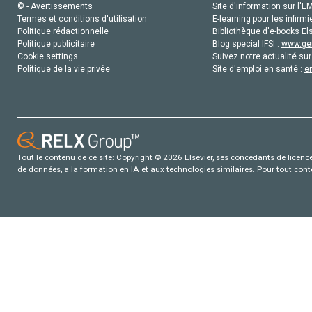
© - Avertissements
Site d'information sur l'E
Termes et conditions d'utilisation
E-learning pour les infirmi
Politique rédactionnelle
Bibliothèque d'e-books Els
Politique publicitaire
Blog special IFSI :
www.gen
Cookie settings
Suivez notre actualité sur
Politique de la vie privée
Site d'emploi en santé :
e
Tout le contenu de ce site: Copyright © 2026 Elsevier, ses concédants de licence e
de données, a la formation en IA et aux technologies similaires. Pour tout con