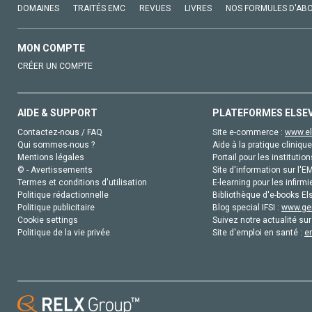
DOMAINES
TRAITÉS EMC
REVUES
LIVRES
NOS FORMULES D'AB
MON COMPTE
CRÉER UN COMPTE
AIDE & SUPPORT
PLATEFORMES ELSE
Contactez-nous / FAQ
Site e-commerce :
www.el
Qui sommes-nous ?
Aide à la pratique clinique
Mentions légales
Portail pour les institution
© - Avertissements
Site d'information sur l'E
Termes et conditions d'utilisation
E-learning pour les infirmi
Politique rédactionnelle
Bibliothèque d'e-books Els
Politique publicitaire
Blog special IFSI :
www.gen
Cookie settings
Suivez notre actualité sur
Politique de la vie privée
Site d'emploi en santé :
e