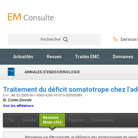
Rechercher
Service C
Rechercher
Actualités
Revues
Traités EMC
Domaines
ANNALES D'ENDOCRINOLOGIE
Traitement du déficit somatotrope chez l’a
Doi : AE-02-2005-66-1-0003-4266-101019-200500389
B. Conte-Devolx
Voir les affiliations
Résumé
PDF
Article
Figures
Références
Mots clés
Bienvenue sur EM-consulte, la référence des professionnels de santé.