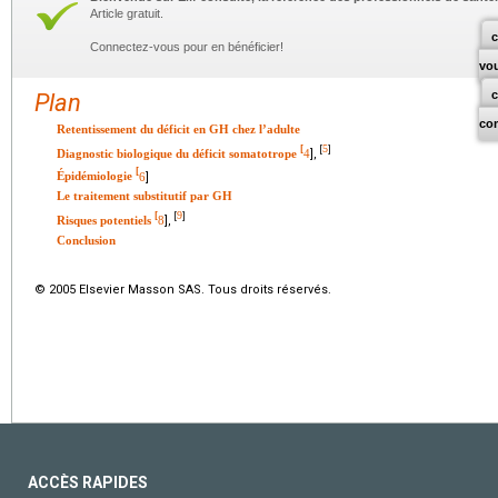
Article gratuit.
c
Connectez-vous pour en bénéficier!
vo
Plan
co
Retentissement du déficit en GH chez l’adulte
5
[
[
]
Diagnostic biologique du déficit somatotrope
4
],
[
Épidémiologie
6
]
Le traitement substitutif par GH
9
[
[
]
Risques potentiels
8
],
Conclusion
© 2005 Elsevier Masson SAS. Tous droits réservés.
ACCÈS RAPIDES