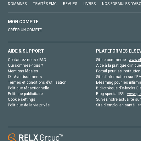
DOMAINES
TRAITÉS EMC
REVUES
LIVRES
NOS FORMULES D'AB
MON COMPTE
CRÉER UN COMPTE
AIDE & SUPPORT
PLATEFORMES ELSE
Contactez-nous / FAQ
Site e-commerce :
www.el
Qui sommes-nous ?
Aide à la pratique clinique
Mentions légales
Portail pour les institution
© - Avertissements
Site d'information sur l'E
Termes et conditions d'utilisation
E-learning pour les infirmi
Politique rédactionnelle
Bibliothèque d'e-books Els
Politique publicitaire
Blog special IFSI :
www.gen
Cookie settings
Suivez notre actualité sur
Politique de la vie privée
Site d'emploi en santé :
e