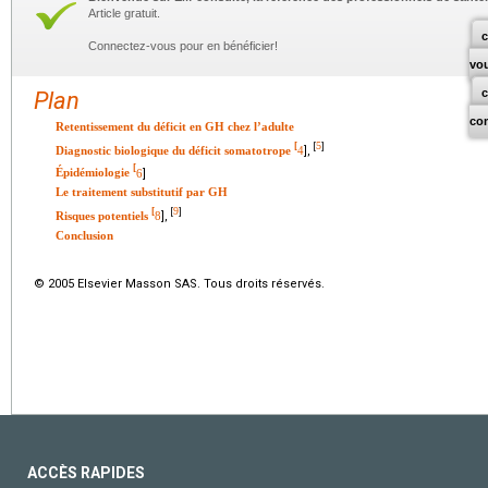
Article gratuit.
c
Connectez-vous pour en bénéficier!
vo
Plan
co
Retentissement du déficit en GH chez l’adulte
5
[
[
]
Diagnostic biologique du déficit somatotrope
4
],
[
Épidémiologie
6
]
Le traitement substitutif par GH
9
[
[
]
Risques potentiels
8
],
Conclusion
© 2005 Elsevier Masson SAS. Tous droits réservés.
ACCÈS RAPIDES