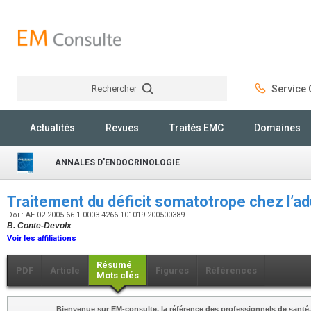
Rechercher
Service C
Rechercher
Actualités
Revues
Traités EMC
Domaines
ANNALES D'ENDOCRINOLOGIE
Traitement du déficit somatotrope chez l’a
Doi : AE-02-2005-66-1-0003-4266-101019-200500389
B. Conte-Devolx
Voir les affiliations
Résumé
PDF
Article
Figures
Références
Mots clés
Bienvenue sur EM-consulte, la référence des professionnels de santé.