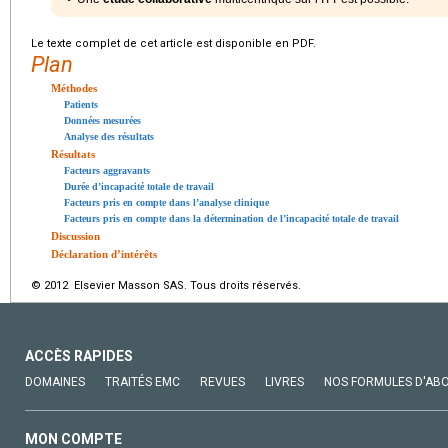
Le texte complet de cet article est disponible en PDF.
Plan
Méthodes
Patients
Données mesurées
Analyse des résultats
Résultats
Facteurs aggravants
Durée d’incapacité totale de travail
Facteurs pris en compte dans l’analyse clinique
Facteurs pris en compte dans la détermination de l’incapacité totale de travail
Discussion
Déclaration d’intérêts
© 2012 Elsevier Masson SAS. Tous droits réservés.
ACCÈS RAPIDES
DOMAINES
TRAITÉS EMC
REVUES
LIVRES
NOS FORMULES D'AB
MON COMPTE