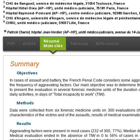
2
CHU de Rangueil, service de médecine légale, 31054 Toulouse, France
3
Hôpital Hôtel-Dieu (AP–HP), unité médico-judiciaire, 75181 Paris, France
4
Hôpital Raymond-Poincaré (AP–HP), centre médico-judiciaire, 92380 Garches,
5
CHU d’Angers, université d’Angers, service de médecine légale et pénitentiair
6
CHRU, unité médico-judiciaire, 59037 Lille, France
Patrick Chariot
, hôpital Jean-Verdier (AP–HP), unité médico-judiciaire, avenue du 14-Ju
Résumé
PDF
Article
Tableaux
Références
Mots clés
Summary
Objectives
In cases of assault and battery, the French Penal Code considers some aggra
the frequency of aggravating factors. Our main objective was to determine t
to present the evaluation in several forensic medicine units of the duration of t
daily activities, in days of “Total incapacity to work” (TIW).
Methods
Data were collected from six forensic medicine units on 300 evaluations of 
characteristics of the victims and of the assaults, results of medical examinat
Results
Aggravating factors were present in most cases (232 of 300, 77%). Median d
Medical evaluation ended in the absence of TIW in 0 to 56% of cases in t