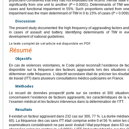
physicians considered that they had not evaluated the victims’ mental state i
significantly from one unit to another (
P
<
0.0001). Determinants of TIW wer
cases and functional impairment in 55%. Such proportions varied from one 
impairment was the main determinant of TIW in 0 to 23% of cases (
P
=
0.009)
Discussion
The present study documented the high frequency of aggravating factors and 
in cases of assault and battery. Identifying determinants of TIW in ev
development of national guidelines.
Le texte complet de cet article est disponible en PDF.
Résumé
Objectifs
En cas de violences volontaires, le Code pénal reconnaît l’existence de f
disponible sur la fréquence des facteurs aggravants lors des situations de
déterminer cette fréquence. L’objectif secondaire était de préciser les résulta
de travail (ITT) dans plusieurs consultations médico-judiciaires en France.
Méthodes
Le recueil de données prospectif porte sur six centres et 300 situation
concernaient l’existence de facteurs aggravants, les caractéristiques de la v
l’examen médical et les facteurs intervenus dans la détermination de l’ITT.
Résultats
Il existait un facteur aggravant dans 232 cas sur 300, 77 %. La durée médiane
60). La fréquence des cas sans ITT était comprise entre 0 et 56 % selon les 
examinateurs considéraient ne pas avoir évalué l’état psychique dans 63 cas