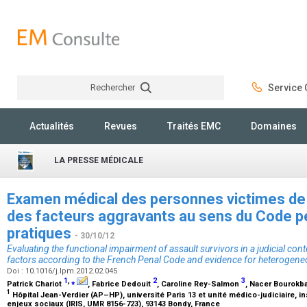
Rechercher
Service C
Rechercher
Actualités
Revues
Traités EMC
Domaines
LA PRESSE MÉDICALE
Examen médical des personnes victimes de 
des facteurs aggravants au sens du Code p
pratiques
- 30/10/12
Evaluating the functional impairment of assault survivors in a judicial co
factors according to the French Penal Code and evidence for heterogene
Doi : 10.1016/j.lpm.2012.02.045
1
,
⁎
2
3
Patrick Chariot
, Fabrice Dedouit
, Caroline Rey-Salmon
, Nacer Bourokb
1
Hôpital Jean-Verdier (AP–HP), université Paris 13 et unité médico-judiciaire, ins
enjeux sociaux (IRIS, UMR 8156-723), 93143 Bondy, France