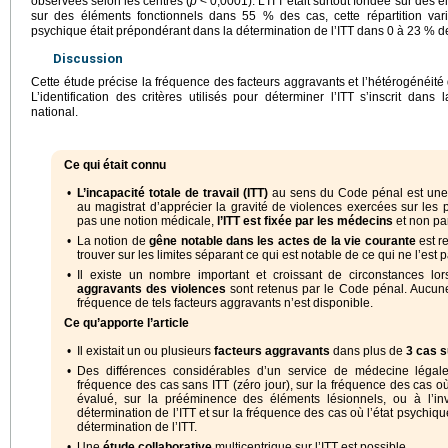
observées selon les centres (
p
<
0,0001). L’ITT était surtout fondée sur des
sur des éléments fonctionnels dans 55 % des cas, cette répartition vari
psychique était prépondérant dans la détermination de l’ITT dans 0 à 23 % de
Discussion
Cette étude précise la fréquence des facteurs aggravants et l’hétérogénéité 
L’identification des critères utilisés pour déterminer l’ITT s’inscrit dans 
national.
Ce qui était connu
•
L’incapacité totale de travail (ITT)
au sens du Code pénal est une 
au magistrat d’apprécier la gravité de violences exercées sur les
pas une notion médicale,
l’ITT est fixée par les médecins
et non par
•
La notion de
gêne notable dans les actes de la vie courante
est r
trouver sur les limites séparant ce qui est notable de ce qui ne l’est p
•
Il existe un nombre important et croissant de circonstances lo
aggravants des violences
sont retenus par le Code pénal. Aucune
fréquence de tels facteurs aggravants n’est disponible.
Ce qu’apporte l’article
•
Il existait un ou plusieurs
facteurs aggravants
dans plus de
3
cas s
•
Des différences considérables d’un service de médecine légale 
fréquence des cas sans ITT (zéro jour), sur la fréquence des cas où 
évalué, sur la prééminence des éléments lésionnels, ou à l’inv
détermination de l’ITT et sur la fréquence des cas où l’état psychiq
détermination de l’ITT.
•
Une
étude collaborative
multicentrique sur l’ITT est possible.