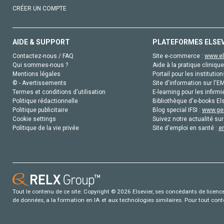
CRÉER UN COMPTE
AIDE & SUPPORT
PLATEFORMES ELSE
Contactez-nous / FAQ
Site e-commerce :
www.el
Qui sommes-nous ?
Aide à la pratique clinique
Mentions légales
Portail pour les institution
© - Avertissements
Site d'information sur l'E
Termes et conditions d'utilisation
E-learning pour les infirmi
Politique rédactionnelle
Bibliothèque d'e-books Els
Politique publicitaire
Blog special IFSI :
www.gen
Cookie settings
Suivez notre actualité sur
Politique de la vie privée
Site d'emploi en santé :
e
Tout le contenu de ce site: Copyright © 2026 Elsevier, ses concédants de licence e
de données, a la formation en IA et aux technologies similaires. Pour tout con