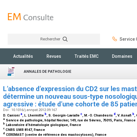
Rechercher
Service C
Rechercher
Actualités
Revues
Traités EMC
Domaines
ANNALES DE PATHOLOGIE
L’absence d’expression du CD2 sur les mas
détermine un nouveau sous-type nosologiq
agressive : étude d’une cohorte de 85 pati
Doi : 10.1016/j.annpat.2012.09.167
a
b
c
d
b
D. Canioni
, L. Lhermitte
, S. Georgin-Lavialle
, M.-O. Chandesris
, V. Asnafi
,
a
Service de pathologie, hôpital Necker, 149, rue de Sévres, 75015, Paris, France
b
Laboratoire d’hématologie giologique, France
c
CNRS UMR 8147, France
d
CEREMAST (centre de référence des mastocytoses), France