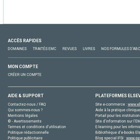
ACCÈS RAPIDES
DOMAINES
TRAITÉS EMC
REVUES
LIVRES
NOS FORMULES D'AB
MON COMPTE
CRÉER UN COMPTE
AIDE & SUPPORT
PLATEFORMES ELSE
Contactez-nous / FAQ
Site e-commerce :
www.el
Qui sommes-nous ?
Aide à la pratique clinique
Mentions légales
Portail pour les institution
© - Avertissements
Site d'information sur l'E
Termes et conditions d'utilisation
E-learning pour les infirmi
Politique rédactionnelle
Bibliothèque d'e-books Els
Politique publicitaire
Blog special IFSI :
www.gen