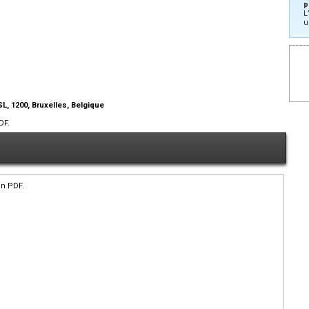
p
L
u
SL, 1200, Bruxelles, Belgique
DF.
en PDF.