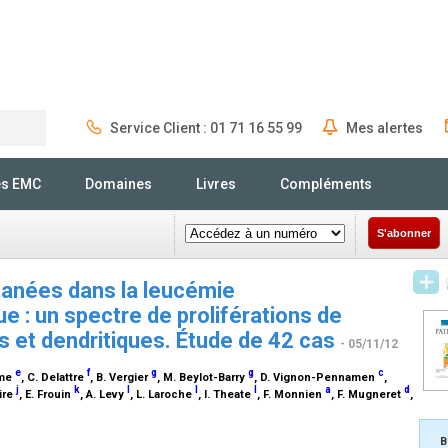
Service Client : 01 71 16 55 99
Mes alertes
Rechercher
és EMC
Domaines
Livres
Compléments
S'abonner
tanées dans la leucémie
 : un spectre de proliférations de
 et dendritiques. Étude de 42 cas
- 05/11/12
e
f
g
g
c
lme
, C. Delattre
, B. Vergier
, M. Beylot-Barry
, D. Vignon-Pennamen
,
j
k
l
l
l
a
d
ire
, E. Frouin
, A. Levy
, L. Laroche
, I. Theate
, F. Monnien
, F. Mugneret
,
B