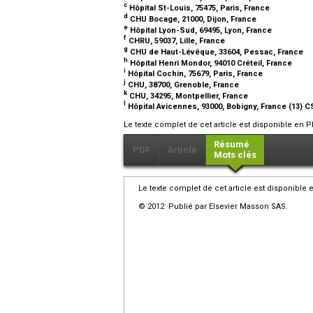
c
Hôpital St-Louis, 75475, Paris, France
d
CHU Bocage, 21000, Dijon, France
e
Hôpital Lyon-Sud, 69495, Lyon, France
f
CHRU, 59037, Lille, France
g
CHU de Haut-Lévêque, 33604, Pessac, France
h
Hôpital Henri Mondor, 94010 Créteil, France
i
Hôpital Cochin, 75679, Paris, France
j
CHU, 38700, Grenoble, France
k
CHU, 34295, Montpellier, France
l
Hôpital Avicennes, 93000, Bobigny, France (13) C
Le texte complet de cet article est disponible en P
Résumé
PDF
Article
Mots clés
Le texte complet de cet article est disponible 
© 2012 Publié par Elsevier Masson SAS.