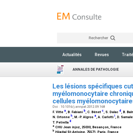
Rechercher
Actualités
Revues
Trait
ANNALES DE PATHOLOGIE
Les lésions spécifiques cu
myélomonocytaire chronique
cellules myélomonocytaires
Doi : 10.1016/j.annpat.2012.09.168
a
b
c
d
F. Vitte
, B. Fabiani
, C. Bénet
, S. Dalac
, B. Ba
h
a
i
N. Ortonne
, M.-P. Algros
, A. Carlotti
, D. Samale
d
T. Petrella
a
CHU Jean injoz, 25030, Besançon, France
b
Hôpital St-Antoine, 75571, Paris, France