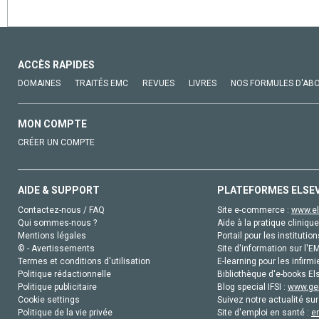
ACCÈS RAPIDES
DOMAINES
TRAITÉS EMC
REVUES
LIVRES
NOS FORMULES D'AB
MON COMPTE
CRÉER UN COMPTE
AIDE & SUPPORT
PLATEFORMES ELSE
Contactez-nous / FAQ
Site e-commerce :
www.el
Qui sommes-nous ?
Aide à la pratique clinique
Mentions légales
Portail pour les institution
© - Avertissements
Site d'information sur l'E
Termes et conditions d'utilisation
E-learning pour les infirmi
Politique rédactionnelle
Bibliothèque d'e-books Els
Politique publicitaire
Blog special IFSI :
www.gen
Cookie settings
Suivez notre actualité sur
Politique de la vie privée
Site d'emploi en santé :
e