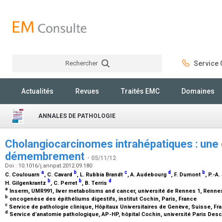
Rechercher
Service C
Rechercher
Actualités
Revues
Traités EMC
Domaines
ANNALES DE PATHOLOGIE
Cholangiocarcinomes intrahépatiques : une 
démembrement
- 05/11/12
Doi : 10.1016/j.annpat.2012.09.180
a
b
c
d
b
C. Coulouarn
, C. Cavard
, L. Rubbia Brandt
, A. Audebourg
, F. Dumont
, P.-A
b
b
d
H. Gilgenkrantz
, C. Perret
, B. Terris
a
Inserm, UMR991, liver metabolisms and cancer, université de Rennes 1, Renne
b
oncogenèse des épithéliums digestifs, institut Cochin, Paris, France
c
Service de pathologie clinique, Hôpitaux Universitaires de Genève, Suisse, F
d
Service d’anatomie pathologique, AP-HP, hôpital Cochin, université Paris Desc