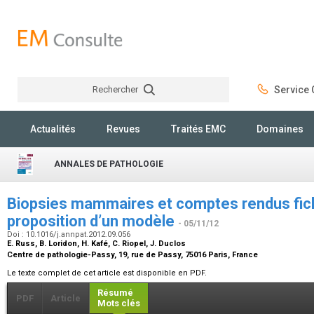
Rechercher
Service C
Rechercher
Actualités
Revues
Traités EMC
Domaines
ANNALES DE PATHOLOGIE
Biopsies mammaires et comptes rendus fich
proposition d’un modèle
- 05/11/12
Doi : 10.1016/j.annpat.2012.09.056
E. Russ, B. Loridon, H. Kafé, C. Riopel, J. Duclos
Centre de pathologie-Passy, 19, rue de Passy, 75016 Paris, France
Le texte complet de cet article est disponible en PDF.
Résumé
PDF
Article
Mots clés