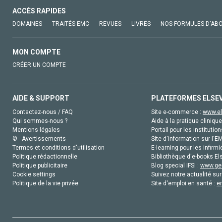
ACCÈS RAPIDES
DOMAINES
TRAITÉS EMC
REVUES
LIVRES
NOS FORMULES D'AB
MON COMPTE
CRÉER UN COMPTE
AIDE & SUPPORT
PLATEFORMES ELSE
Contactez-nous / FAQ
Site e-commerce :
www.el
Qui sommes-nous ?
Aide à la pratique clinique
Mentions légales
Portail pour les institution
© - Avertissements
Site d'information sur l'E
Termes et conditions d'utilisation
E-learning pour les infirmi
Politique rédactionnelle
Bibliothèque d'e-books Els
Politique publicitaire
Blog special IFSI :
www.gen
Cookie settings
Suivez notre actualité sur
Politique de la vie privée
Site d'emploi en santé :
e