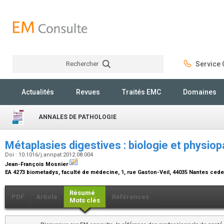
Rechercher
Service C
Rechercher
Actualités
Revues
Traités EMC
Domaines
ANNALES DE PATHOLOGIE
Métaplasies digestives : biologie et physio
Doi : 10.1016/j.annpat.2012.08.004
Jean-François Mosnier
EA 4273 biometadys, faculté de médecine, 1, rue Gaston-Veil, 44035 Nantes ced
Résumé
PDF
Article
Références
Mots clés