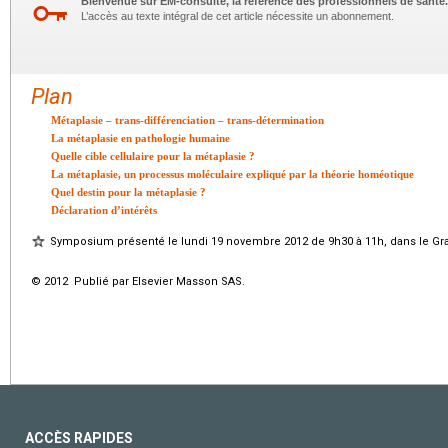
Bienvenue sur EM-consulte, la référence des professionnels de santé.
L’accès au texte intégral de cet article nécessite un abonnement.
Plan
Métaplasie – trans-différenciation – trans-détermination
La métaplasie en pathologie humaine
Quelle cible cellulaire pour la métaplasie ?
La métaplasie, un processus moléculaire expliqué par la théorie homéotique
Quel destin pour la métaplasie ?
Déclaration d’intérêts
Symposium présenté le lundi 19 novembre 2012 de 9h30 à 11h, dans le Gr
© 2012 Publié par Elsevier Masson SAS.
ACCÈS RAPIDES