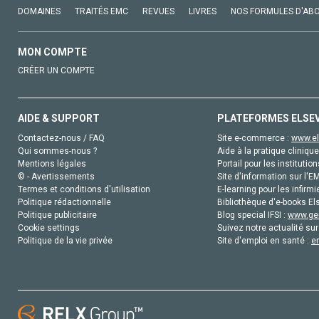
DOMAINES
TRAITÉS EMC
REVUES
LIVRES
NOS FORMULES D'AB
MON COMPTE
CRÉER UN COMPTE
AIDE & SUPPORT
PLATEFORMES ELSE
Contactez-nous / FAQ
Site e-commerce :
www.el
Qui sommes-nous ?
Aide à la pratique clinique
Mentions légales
Portail pour les institution
© - Avertissements
Site d'information sur l'E
Termes et conditions d'utilisation
E-learning pour les infirmi
Politique rédactionnelle
Bibliothèque d'e-books Els
Politique publicitaire
Blog special IFSI :
www.gen
Cookie settings
Suivez notre actualité sur
Politique de la vie privée
Site d'emploi en santé :
e