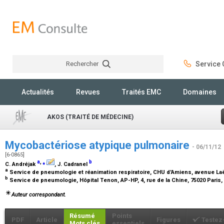
Rechercher
Service C
Rechercher
Actualités
Revues
Traités EMC
Domaines
AKOS (TRAITÉ DE MÉDECINE)
Mycobactériose atypique pulmonaire
- 06/11/12
[6-0865]
a
,
⁎
b
C. Andréjak
, J. Cadranel
a
Service de pneumologie et réanimation respiratoire, CHU d'Amiens, avenue L
b
Service de pneumologie, Hôpital Tenon, AP-HP, 4, rue de la Chine, 75020 Paris
Auteur correspondant.
Résumé
Points
PDF
Article
Figures
Testez
Mots clés
essentiels