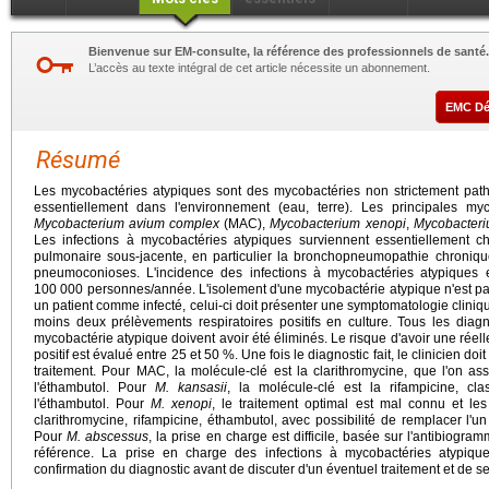
Bienvenue sur EM-consulte, la référence des professionnels de santé.
L’accès au texte intégral de cet article nécessite un abonnement.
EMC D
Résumé
Les mycobactéries atypiques sont des mycobactéries non strictement pat
essentiellement dans l'environnement (eau, terre). Les principales m
Mycobacterium avium complex
(MAC),
Mycobacterium xenopi
,
Mycobacteri
Les infections à mycobactéries atypiques surviennent essentiellement c
pulmonaire sous-jacente, en particulier la bronchopneumopathie chronique
pneumoconioses. L'incidence des infections à mycobactéries atypiques
100 000 personnes/année. L'isolement d'une mycobactérie atypique n'est pa
un patient comme infecté, celui-ci doit présenter une symptomatologie cliniq
moins deux prélèvements respiratoires positifs en culture. Tous les diagno
mycobactérie atypique doivent avoir été éliminés. Le risque d'avoir une réell
positif est évalué entre 25 et 50 %. Une fois le diagnostic fait, le clinicien d
traitement. Pour MAC, la molécule-clé est la clarithromycine, que l'on ass
l'éthambutol. Pour
M. kansasii
, la molécule-clé est la rifampicine, cl
l'éthambutol. Pour
M. xenopi
, le traitement optimal est mal connu et le
clarithromycine, rifampicine, éthambutol, avec possibilité de remplacer l'un
Pour
M.
abscessus
, la prise en charge est difficile, basée sur l'antibiogr
référence. La prise en charge des infections à mycobactéries atypiques
confirmation du diagnostic avant de discuter d'un éventuel traitement et de s