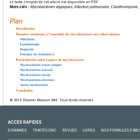
Le texte complet de cet article est disponible en PDF.
Mots-clés :
Mycobactéries atypiques, Infection pulmonaire, Clarithromycine, 
Plan
Introduction
Données communes à l'ensemble des mycobactéries non tuberculeuses
Définitions
Épidémiologie
Diagnostic
Principes du traitement ()
Particularités selon l'espèce de mycobactéries
Mycobacterium avium complex
Mycobacterium kansasii
Mycobacterium xenopi
Mycobacterium abscessus
Autres mycobactéries
Conclusion
© 2013 Elsevier Masson SAS. Tous droits réservés.
ACCÈS RAPIDES
DOMAINES
TRAITÉS EMC
REVUES
LIVRES
NOS FORMULES D'AB