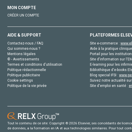
MON COMPTE
CRÉER UN COMPTE
AIDE & SUPPORT
PLATEFORMES ELSE
Contactez-nous / FAQ
Site e-commerce :
www.el
Qui sommes-nous ?
Aide à la pratique clinique
Mentions légales
Portail pour les institution
© - Avertissements
Site d'information sur l'E
Termes et conditions d'utilisation
E-learning pour les infirmi
Politique rédactionnelle
Bibliothèque d'e-books Els
Politique publicitaire
Blog special IFSI :
www.gen
Cookie settings
Suivez notre actualité sur
Politique de la vie privée
Site d'emploi en santé :
e
Tout le contenu de ce site: Copyright © 2026 Elsevier, ses concédants de licence e
de données, a la formation en IA et aux technologies similaires. Pour tout con