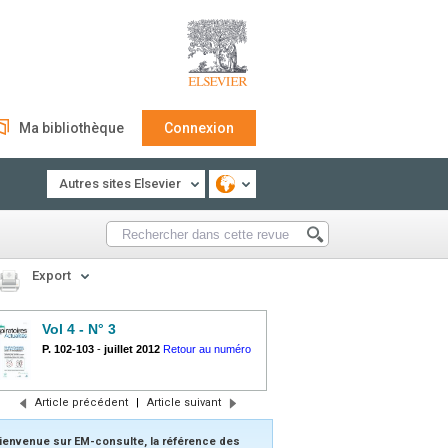
Ma bibliothèque
Connexion
Autres sites Elsevier
Export
Vol 4 - N° 3
P. 102-103
-
juillet 2012
Retour au numéro
Article précédent
|
Article suivant
ienvenue sur EM-consulte, la référence des