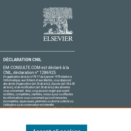
DÉCLARATION CNIL
EM-CONSULTE.COM est déclaré à la
CNIL, déclaration n° 1286925.
En application de la loi nº78-17 du 6 janvier 1978 relative à
l'informatique, aux fichiers et aux libertés, vous disposez
des droits d'opposition (art.26 de la loi), d'accès (art.34 à 38
de la loi), et de rectification (art.36 de la loi) des données
vous concernant. Ainsi, vous pouvez exiger que soient
rectifiées, complétées, clarifiées, mises à jour ou effacées
les informations vous concernant qui sont inexactes,
incomplètes, équivoques, périmées ou dont la collecte ou
l'utilisation ou la conservation est interdite.
Les informations personnelles concernant les visiteurs de
notre site, y compris leur identité, sont confidentielles.
Le responsable du site s'engage sur l'honneur à respecter
les conditions légales de confidentialité applicables en
France et à ne pas divulguer ces informations à des tiers.