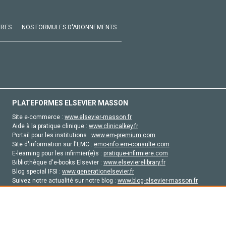
VRES
NOS FORMULES D'ABONNEMENTS
PLATEFORMES ELSEVIER MASSON
Site e-commerce :
www.elsevier-masson.fr
Aide à la pratique clinique :
www.clinicalkey.fr
Portail pour les institutions :
www.em-premium.com
Site d'information sur l'EMC :
emc-info.em-consulte.com
E-learning pour les infirmier(e)s :
pratique-infirmiere.com
Bibliothèque d'e-books Elsevier :
www.elsevierelibrary.fr
Blog special IFSI :
www.generationelsevier.fr
Suivez notre actualité sur notre blog :
www.blog-elsevier-masson.fr
Site d'emploi en santé :
emploisante.com