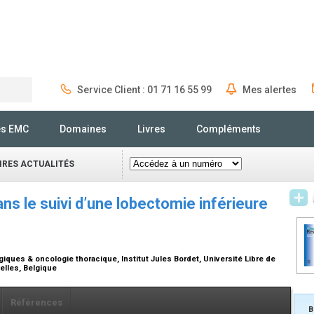
Service Client : 01 71 16 55 99
Mes alertes
Rechercher
és EMC
Domaines
Livres
Compléments
IRES ACTUALITÉS
ns le suivi d’une lobectomie inférieure
iques & oncologie thoracique, Institut Jules Bordet, Université Libre de
xelles, Belgique
Références
B