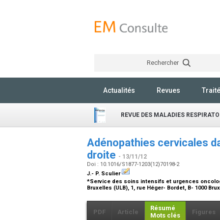
Rechercher
Actualités
Revues
Trait
REVUE DES MALADIES RESPIRATO
Adénopathies cervicales da
droite
- 13/11/12
Doi : 10.1016/S1877-1203(12)70198-2
J.- P. Sculier
*Service des soins intensifs et urgences oncolog
Bruxelles (ULB), 1, rue Héger- Bordet, B- 1000 Bru
Résumé
PDF
Article
Figures
Mots clés