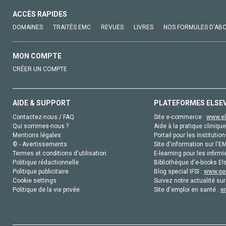
ACCÈS RAPIDES
DOMAINES
TRAITÉS EMC
REVUES
LIVRES
NOS FORMULES D'AB
MON COMPTE
CRÉER UN COMPTE
AIDE & SUPPORT
PLATEFORMES ELSE
Contactez-nous / FAQ
Site e-commerce :
www.el
Qui sommes-nous ?
Aide à la pratique clinique
Mentions légales
Portail pour les institution
© - Avertissements
Site d'information sur l'E
Termes et conditions d'utilisation
E-learning pour les infirmi
Politique rédactionnelle
Bibliothèque d'e-books Els
Politique publicitaire
Blog special IFSI :
www.gen
Cookie settings
Suivez notre actualité sur
Politique de la vie privée
Site d'emploi en santé :
e