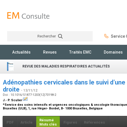
Rechercher
Service C
Rechercher
Actualités
Revues
Traités EMC
Domaines
REVUE DES MALADIES RESPIRATOIRES ACTUALITÉS
Adénopathies cervicales dans le suivi d’une
droite
- 13/11/12
Doi : 10.1016/S1877-1203(12)70198-2
J.- P. Sculier
*Service des soins intensifs et urgences oncologiques & oncologie thoracique, I
Bruxelles (ULB), 1, rue Héger- Bordet, B- 1000 Bruxelles, Belgique
Résumé
PDF
Article
Figures
Références
Mots clés