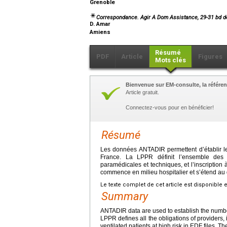
Grenoble
Correspondance. Agir A Dom Assistance, 29-31 bd d
D. Amar
Amiens
Résumé
PDF
Article
Figures
Mots clés
Bienvenue sur EM-consulte, la référen
Article gratuit.
Connectez-vous pour en bénéficier!
Résumé
Les données ANTADIR permettent d’établir l
France. La LPPR définit l’ensemble des obl
paramédicales et techniques, et l’inscription 
commence en milieu hospitalier et s’étend au 
Le texte complet de cet article est disponible 
Summary
ANTADIR data are used to establish the numbe
LPPR defines all the obligations of providers, 
ventilated patients at high risk in EDF files. T