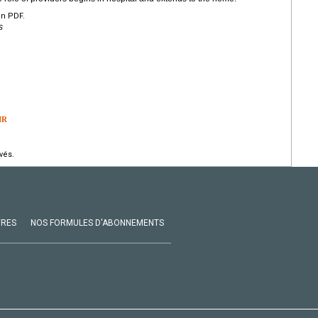
en PDF.
s
IR
vés.
VRES
NOS FORMULES D'ABONNEMENTS