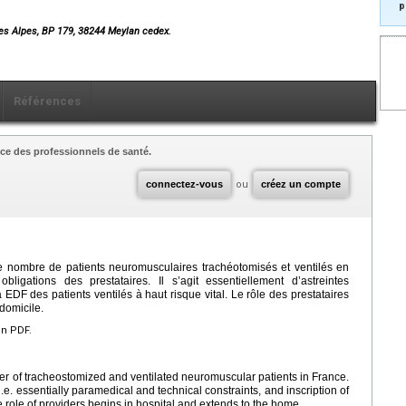
p
es Alpes, BP 179, 38244 Meylan cedex.
Références
ce des professionnels de santé.
connectez-vous
ou
créez un compte
e nombre de patients neuromusculaires trachéotomisés et ventilés en
igations des prestataires. Il s’agit essentiellement d’astreintes
à EDF des patients ventilés à haut risque vital. Le rôle des prestataires
domicile.
en PDF.
r of tracheostomized and ventilated neuromuscular patients in France.
i.e. essentially paramedical and technical constraints, and inscription of
he role of providers begins in hospital and extends to the home.