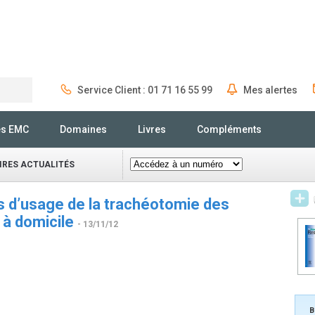
Service Client : 01 71 16 55 99
Mes alertes
Rechercher
és EMC
Domaines
Livres
Compléments
IRES ACTUALITÉS
s d’usage de la trachéotomie des
 à domicile
- 13/11/12
B