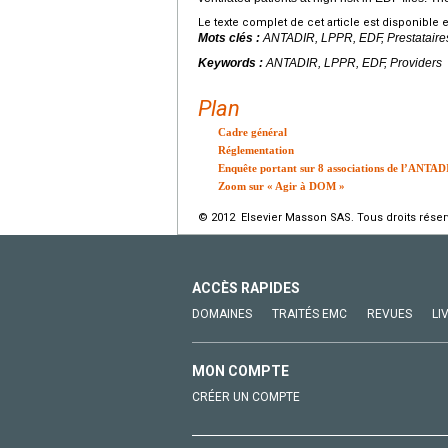
Le texte complet de cet article est disponible 
Mots clés :
ANTADIR, LPPR, EDF, Prestataire
Keywords :
ANTADIR, LPPR, EDF, Providers
Plan
Cadre général
Réglementation
Enquête portant sur 8 associations de l’ANTAD
Zoom sur « Agir à DOM »
© 2012 Elsevier Masson SAS. Tous droits réser
ACCÈS RAPIDES
DOMAINES
TRAITÉS EMC
REVUES
LI
MON COMPTE
CRÉER UN COMPTE