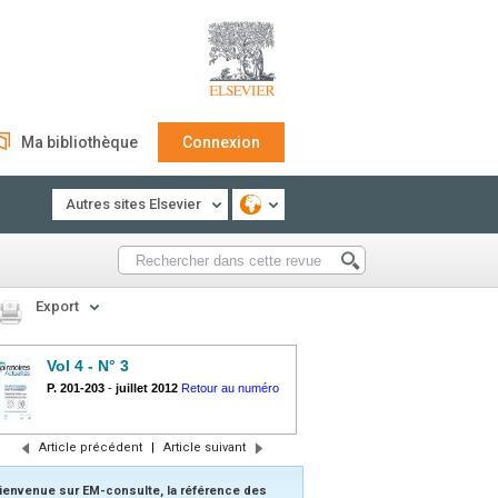
Ma bibliothèque
Connexion
Autres sites Elsevier
Export
Vol 4 - N° 3
P. 201-203
-
juillet 2012
Retour au numéro
Article précédent
|
Article suivant
ienvenue sur EM-consulte, la référence des