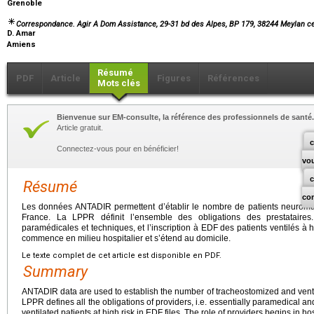
Grenoble
Correspondance. Agir A Dom Assistance, 29-31 bd des Alpes, BP 179, 38244 Meylan c
D. Amar
Amiens
Résumé
PDF
Article
Figures
Références
Mots clés
Bienvenue sur EM-consulte, la référence des professionnels de santé.
Article gratuit.
c
Connectez-vous pour en bénéficier!
vo
Résumé
co
Les données ANTADIR permettent d’établir le nombre de patients neuromus
France. La LPPR définit l’ensemble des obligations des prestataires. I
paramédicales et techniques, et l’inscription à EDF des patients ventilés à ha
commence en milieu hospitalier et s’étend au domicile.
Le texte complet de cet article est disponible en PDF.
Summary
ANTADIR data are used to establish the number of tracheostomized and venti
LPPR defines all the obligations of providers, i.e. essentially paramedical and
ventilated patients at high risk in EDF files. The role of providers begins in h