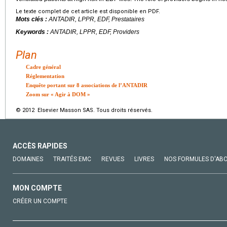
Le texte complet de cet article est disponible en PDF.
Mots clés :
ANTADIR, LPPR, EDF, Prestataires
Keywords :
ANTADIR, LPPR, EDF, Providers
Plan
Cadre général
Réglementation
Enquête portant sur 8 associations de l’ANTADIR
Zoom sur « Agir à DOM »
© 2012 Elsevier Masson SAS. Tous droits réservés.
ACCÈS RAPIDES
DOMAINES
TRAITÉS EMC
REVUES
LIVRES
NOS FORMULES D'AB
MON COMPTE
CRÉER UN COMPTE