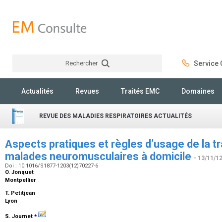
Rechercher
Service C
Rechercher
Actualités
Revues
Traités EMC
Domaines
REVUE DES MALADIES RESPIRATOIRES ACTUALITÉS
Aspects pratiques et règles d’usage de la 
malades neuromusculaires à domicile
- 13/11/1
Doi : 10.1016/S1877-1203(12)70227-6
O. Jonquet
Montpellier
T. Petitjean
Lyon
⁎
S. Journet