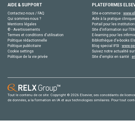
AIDE & SUPPORT
PLATEFORMES ELSE
Contactez-nous / FAQ
Site e-commerce :
www.el
Qui sommes-nous ?
Aide à la pratique clinique
Mentions légales
Portail pour les institution
© - Avertissements
Site d'information sur l'E
Termes et conditions d'utilisation
E-learning pour les infirmi
Politique rédactionnelle
Bibliothèque d'e-books Els
Politique publicitaire
Blog special IFSI :
www.gen
Cookie settings
Suivez notre actualité sur
Politique de la vie privée
Site d'emploi en santé :
e
Tout le contenu de ce site: Copyright © 2026 Elsevier, ses concédants de licence e
de données, a la formation en IA et aux technologies similaires. Pour tout con