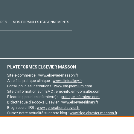
VRES
NOS FORMULES D'ABONNEMENTS
PLATEFORMES ELSEVIER MASSON
Site e-commerce :
www.elsevier-masson.fr
Aide à la pratique clinique :
www.clinicalkey.fr
Portail pour les institutions :
www.em-premium.com
Site d'information sur l'EMC :
emc-info.em-consulte.com
E-learning pour les infirmier(e)s :
pratique-infirmiere.com
Bibliothèque d'e-books Elsevier :
www.elsevierelibrary.fr
Blog special IFSI :
www.generationelsevier.fr
Suivez notre actualité sur notre blog :
www.blog-elsevier-masson.fr
Site d'emploi en santé :
emploisante.com