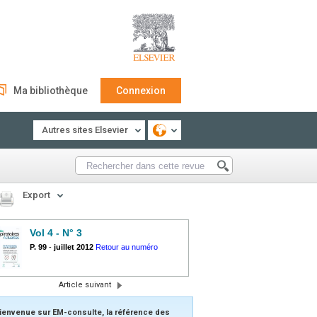
Ma bibliothèque
Connexion
Autres sites Elsevier
Export
Vol 4 - N° 3
P. 99
-
juillet 2012
Retour au numéro
Article suivant
ienvenue sur EM-consulte, la référence des