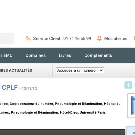
Service Client : 01 71 16 55 99
Mes alertes
Rechercher
és EMC
Domaines
Livres
Compléments
IRES ACTUALITÉS
n CPLF
- 13/11/12
oires, Coordonnateur du numéro, Pneumologie et Réanimation, Hôpital du
oires, Pneumologie et Réanimation, Hôtel-Dieu, Université Paris
B