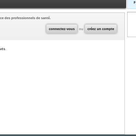
p
ce des professionnels de santé.
connectez-vous
ou
créez un compte
vés.