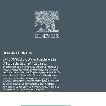
DÉCLARATION CNIL
EM-CONSULTE.COM est déclaré à la
CNIL, déclaration n° 1286925.
En application de la loi nº78-17 du 6 janvier 1978 relative à
l'informatique, aux fichiers et aux libertés, vous disposez
des droits d'opposition (art.26 de la loi), d'accès (art.34 à 38
de la loi), et de rectification (art.36 de la loi) des données
vous concernant. Ainsi, vous pouvez exiger que soient
rectifiées, complétées, clarifiées, mises à jour ou effacées
les informations vous concernant qui sont inexactes,
incomplètes, équivoques, périmées ou dont la collecte ou
l'utilisation ou la conservation est interdite.
Les informations personnelles concernant les visiteurs de
notre site, y compris leur identité, sont confidentielles.
Le responsable du site s'engage sur l'honneur à respecter
les conditions légales de confidentialité applicables en
France et à ne pas divulguer ces informations à des tiers.