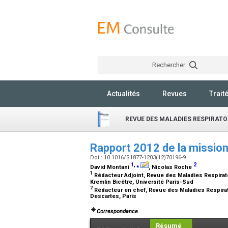
Rechercher
Actualités
Revues
Trait
REVUE DES MALADIES RESPIRATO
Rapport 2012 de la missio
Doi : 10.1016/S1877-1203(12)70196-9
1
,
⁎
2
David Montani
, Nicolas Roche
1
Rédacteur Adjoint, Revue des Maladies Respirat
Kremlin Bicêtre, Université Paris-Sud
2
Rédacteur en chef, Revue des Maladies Respirat
Descartes, Paris
Correspondance.
Résumé