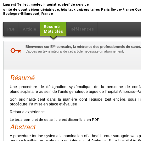
Laurent Teillet :
médecin gériatre, chef de service
unité de court séjour gériatrique, hôpitaux universitaires Paris Île-de-France O
Boulogne-Billancourt, France
Résumé
PDF
Article
Références
Mots clés
Bienvenue sur EM-consulte, la référence des professionnels de santé.
L’accès au texte intégral de cet article nécessite un abonnement.
Résumé
Une procédure de désignation systématique de la personne de conf
pluridisciplinaire au sein de l’unité gériatrique aiguë de l’hôpital Ambroise-
Son originalité tient dans la manière dont l’équipe tout entière, sous 
procédure, l’a mise en place et évaluée
Retour d’expérience.
Le texte complet de cet article est disponible en PDF.
Abstract
A procedure for the systematic nomination of a health care surrogate was put
approach within an acute care geriatric unit at Ambroise-Paré hospital in Boul