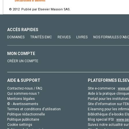
Déclaration d’intérêts
© 2012 Publié par Elsevier Masson SAS.
ACCÈS RAPIDES
DOMAINES
TRAITÉS EMC
REVUES
LIVRES
NOS FORMULES D'AB
MON COMPTE
CRÉER UN COMPTE
AIDE & SUPPORT
PLATEFORMES ELSE
Contactez-nous / FAQ
Site e-commerce :
www.el
Qui sommes-nous ?
Aide à la pratique clinique
Mentions légales
Portail pour les institution
© - Avertissements
Site d'information sur l'E
Termes et conditions d'utilisation
E-learning pour les infirmi
Politique rédactionnelle
Bibliothèque d'e-books Els
Politique publicitaire
Blog special IFSI :
www.gen
Cookie settings
Suivez notre actualité sur