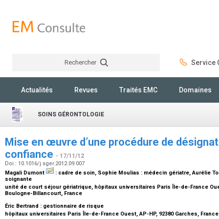
Rechercher
Service C
Rechercher
Actualités
Revues
Traités EMC
Domaines
SOINS GÉRONTOLOGIE
Mise en œuvre d’une procédure de désignat
confiance
- 17/11/12
Doi : 10.1016/j.sger.2012.09.007
Magali Dumont
:
cadre de soin
, Sophie Moulias :
médecin gériatre
, Aurélie T
soignante
unité de court séjour gériatrique, hôpitaux universitaires Paris Île-de-France O
Boulogne-Billancourt, France
Éric Bertrand :
gestionnaire de risque
hôpitaux universitaires Paris Île-de-France Ouest, AP-HP, 92380 Garches, Franc