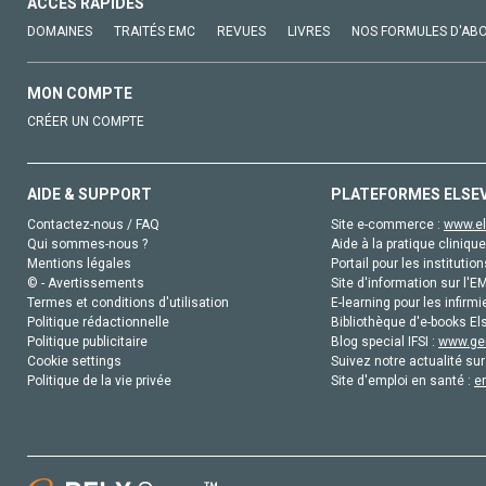
ACCÈS RAPIDES
DOMAINES
TRAITÉS EMC
REVUES
LIVRES
NOS FORMULES D'AB
MON COMPTE
CRÉER UN COMPTE
AIDE & SUPPORT
PLATEFORMES ELSE
Contactez-nous / FAQ
Site e-commerce :
www.el
Qui sommes-nous ?
Aide à la pratique clinique
Mentions légales
Portail pour les institution
© - Avertissements
Site d'information sur l'E
Termes et conditions d'utilisation
E-learning pour les infirmi
Politique rédactionnelle
Bibliothèque d'e-books Els
Politique publicitaire
Blog special IFSI :
www.gen
Cookie settings
Suivez notre actualité sur
Politique de la vie privée
Site d'emploi en santé :
e