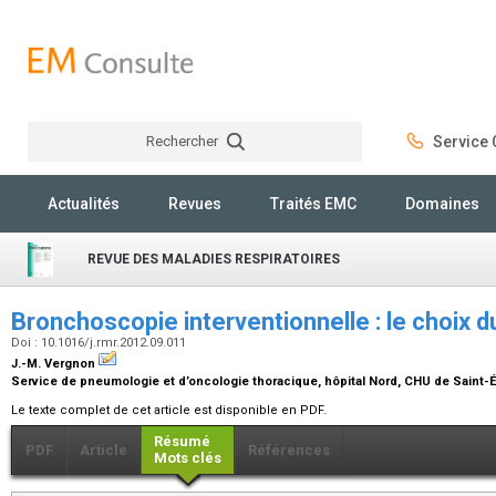
Rechercher
Service C
Rechercher
Actualités
Revues
Traités EMC
Domaines
REVUE DES MALADIES RESPIRATOIRES
Bronchoscopie interventionnelle : le choix du
Doi : 10.1016/j.rmr.2012.09.011
J.-M. Vergnon
Service de pneumologie et d’oncologie thoracique, hôpital Nord, CHU de Saint-É
Le texte complet de cet article est disponible en PDF.
Résumé
PDF
Article
Références
Mots clés