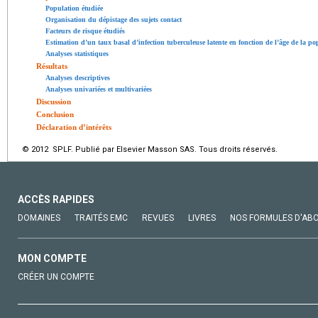
Population étudiée
Organisation du dépistage des sujets contact
Facteurs de risque étudiés
Estimation d’un taux basal d’infection tuberculeuse latente en fonction de l’âge de la p
Analyses statistiques
Résultats
Analyses descriptives
Analyses univariées et multivariées
Discussion
Conclusion
Déclaration d’intérêts
© 2012 SPLF. Publié par Elsevier Masson SAS. Tous droits réservés.
ACCÈS RAPIDES
DOMAINES
TRAITÉS EMC
REVUES
LIVRES
NOS FORMULES D'AB
MON COMPTE
CRÉER UN COMPTE