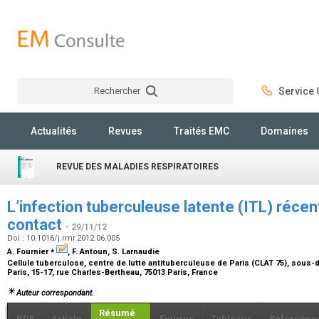
Rechercher
Service C
Rechercher
Actualités
Revues
Traités EMC
Domaines
REVUE DES MALADIES RESPIRATOIRES
L’infection tuberculeuse latente (ITL) récen
contact
- 29/11/12
Doi : 10.1016/j.rmr.2012.06.005
⁎
A. Fournier
, F. Antoun, S. Larnaudie
Cellule tuberculose, centre de lutte antituberculeuse de Paris (CLAT 75), sous-
Paris, 15-17, rue Charles-Bertheau, 75013 Paris, France
Auteur correspondant.
Résumé
PDF
Article
Figures
Tableaux
Référence