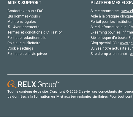
AIDE & SUPPORT
PLATEFORMES ELSE
Contactez-nous / FAQ
Site e-commerce :
www.el
Qui sommes-nous ?
Aide à la pratique clinique
Mentions légales
Portail pour les institution
© - Avertissements
Site d'information sur l'E
Termes et conditions d'utilisation
E-learning pour les infirmi
Politique rédactionnelle
Bibliothèque d'e-books Els
Politique publicitaire
Blog special IFSI :
www.gen
Cookie settings
Suivez notre actualité sur
Politique de la vie privée
Site d'emploi en santé :
e
Tout le contenu de ce site: Copyright © 2026 Elsevier, ses concédants de licence e
de données, a la formation en IA et aux technologies similaires. Pour tout con