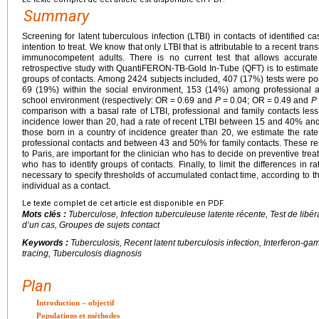
Summary
Screening for latent tuberculous infection (LTBI) in contacts of identified 
intention to treat. We know that only LTBI that is attributable to a recent tra
immunocompetent adults. There is no current test that allows accurate 
retrospective study with QuantiFERON-TB-Gold In-Tube (QFT) is to estimate t
groups of contacts. Among 2424 subjects included, 407 (17%) tests were posit
69 (19%) within the social environment, 153 (14%) among professional 
school environment (respectively: OR
=
0.69 and
P
=
0.04; OR
=
0.49 and
P
comparison with a basal rate of LTBI, professional and family contacts less
incidence lower than 20, had a rate of recent LTBI between 15 and 40% an
those born in a country of incidence greater than 20, we estimate the ra
professional contacts and between 43 and 50% for family contacts. These re
to Paris, are important for the clinician who has to decide on preventive trea
who has to identify groups of contacts. Finally, to limit the differences in r
necessary to specify thresholds of accumulated contact time, according to th
individual as a contact.
Le texte complet de cet article est disponible en PDF.
Mots clés :
Tuberculose, Infection tuberculeuse latente récente, Test de libér
d’un cas, Groupes de sujets contact
Keywords :
Tuberculosis, Recent latent tuberculosis infection, Interferon-g
tracing, Tuberculosis diagnosis
Plan
Introduction – objectif
Populations et méthodes