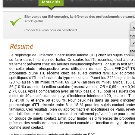
Mots clés
Bienvenue sur EM-consulte, la référence des professionnels de santé.
Article gratuit.
c
Connectez-vous pour en bénéficier!
vo
Résumé
co
Le dépistage de l’infection tuberculeuse latente (ITL) chez les sujets conta
se faire dans l’intention de traiter. Or seules les ITL récentes, c’est-à-dir
traitement préventif chez les adultes immunocompétents ; or aucun test actue
®
de cette étude rétrospective avec utilisation du test QuantiFERON
-TB
probabilité d’une ITL récente chez les sujets contact familiaux et prof
spécifiques d’ITL en fonction du type de contact. Parmi les 2424 sujets inclus
(28 %) au sein du milieu familial, 69 (19 %) au sein du milieu amical, 153 
56 (10 %) au sein du milieu scolaire (respectivement, OR
=
0,69 et
p
=
0,0
p
<
0,001). Après comparaison avec un taux basal d’ITL, pour les sujets con
moins de 40
ans nés dans un pays d’incidence inférieure à 20, le taux d’ITL
15 et 40 % et entre 68 et 80 %. Pour ceux nés dans un pays d’inciden
pourcentage d’ITL récente entre 6 et 18 % pour les sujets contact prof
familiaux. Ces résultats, bien qu’approximatifs et spécifiques de Paris, revêt
qui doit décider de la mise en route d’un traitement préventif que pour le m
un groupe de sujets contact. Enfin, pour limiter les différences de proportio
préciser des seuils de temps de contact cumulé en fonction du type de cont
comme sujet contact.
Le texte complet de cet article est disponible en PDF.