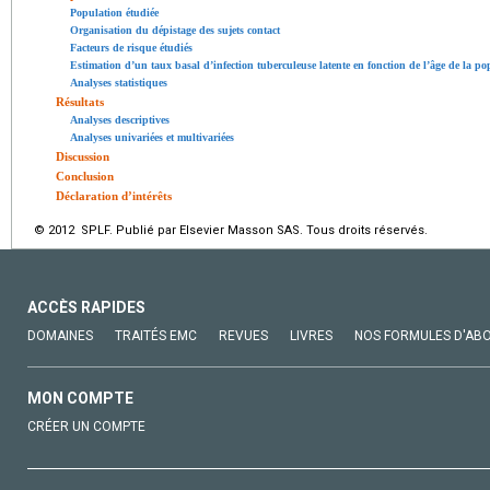
Population étudiée
Organisation du dépistage des sujets contact
Facteurs de risque étudiés
Estimation d’un taux basal d’infection tuberculeuse latente en fonction de l’âge de la p
Analyses statistiques
Résultats
Analyses descriptives
Analyses univariées et multivariées
Discussion
Conclusion
Déclaration d’intérêts
© 2012 SPLF. Publié par Elsevier Masson SAS. Tous droits réservés.
ACCÈS RAPIDES
DOMAINES
TRAITÉS EMC
REVUES
LIVRES
NOS FORMULES D'AB
MON COMPTE
CRÉER UN COMPTE