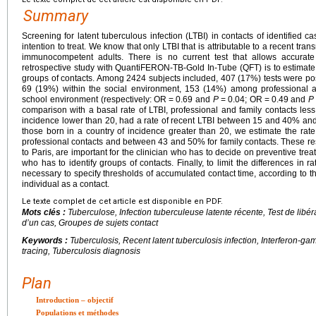
Summary
Screening for latent tuberculous infection (LTBI) in contacts of identified 
intention to treat. We know that only LTBI that is attributable to a recent tra
immunocompetent adults. There is no current test that allows accurate 
retrospective study with QuantiFERON-TB-Gold In-Tube (QFT) is to estimate t
groups of contacts. Among 2424 subjects included, 407 (17%) tests were posit
69 (19%) within the social environment, 153 (14%) among professional 
school environment (respectively: OR
=
0.69 and
P
=
0.04; OR
=
0.49 and
P
comparison with a basal rate of LTBI, professional and family contacts less
incidence lower than 20, had a rate of recent LTBI between 15 and 40% an
those born in a country of incidence greater than 20, we estimate the ra
professional contacts and between 43 and 50% for family contacts. These re
to Paris, are important for the clinician who has to decide on preventive trea
who has to identify groups of contacts. Finally, to limit the differences in r
necessary to specify thresholds of accumulated contact time, according to th
individual as a contact.
Le texte complet de cet article est disponible en PDF.
Mots clés :
Tuberculose, Infection tuberculeuse latente récente, Test de libér
d’un cas, Groupes de sujets contact
Keywords :
Tuberculosis, Recent latent tuberculosis infection, Interferon-g
tracing, Tuberculosis diagnosis
Plan
Introduction – objectif
Populations et méthodes