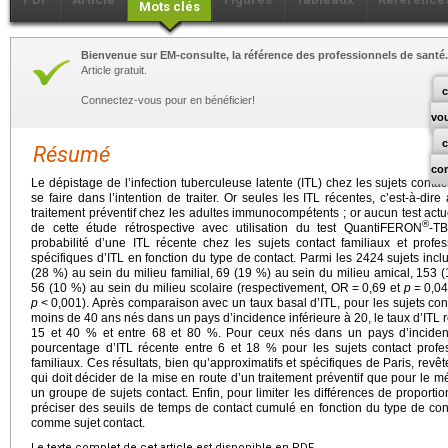
Mots clés
Bienvenue sur EM-consulte, la référence des professionnels de santé.
Article gratuit.
c
Connectez-vous pour en bénéficier!
vo
Résumé
co
Le dépistage de l’infection tuberculeuse latente (ITL) chez les sujets conta
se faire dans l’intention de traiter. Or seules les ITL récentes, c’est-à-dir
traitement préventif chez les adultes immunocompétents ; or aucun test actue
®
de cette étude rétrospective avec utilisation du test QuantiFERON
-TB
probabilité d’une ITL récente chez les sujets contact familiaux et prof
spécifiques d’ITL en fonction du type de contact. Parmi les 2424 sujets inclus
(28 %) au sein du milieu familial, 69 (19 %) au sein du milieu amical, 153 
56 (10 %) au sein du milieu scolaire (respectivement, OR
=
0,69 et
p
=
0,0
p
<
0,001). Après comparaison avec un taux basal d’ITL, pour les sujets con
moins de 40
ans nés dans un pays d’incidence inférieure à 20, le taux d’ITL
15 et 40 % et entre 68 et 80 %. Pour ceux nés dans un pays d’inciden
pourcentage d’ITL récente entre 6 et 18 % pour les sujets contact prof
familiaux. Ces résultats, bien qu’approximatifs et spécifiques de Paris, revêt
qui doit décider de la mise en route d’un traitement préventif que pour le m
un groupe de sujets contact. Enfin, pour limiter les différences de proportio
préciser des seuils de temps de contact cumulé en fonction du type de cont
comme sujet contact.
Le texte complet de cet article est disponible en PDF.