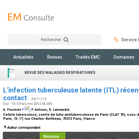
Rechercher
Service C
Rechercher
Actualités
Revues
Traités EMC
Domaines
REVUE DES MALADIES RESPIRATOIRES
L’infection tuberculeuse latente (ITL) récen
contact
- 29/11/12
Doi : 10.1016/j.rmr.2012.06.005
⁎
A. Fournier
, F. Antoun, S. Larnaudie
Cellule tuberculose, centre de lutte antituberculeuse de Paris (CLAT 75), sous-
Paris, 15-17, rue Charles-Bertheau, 75013 Paris, France
Auteur correspondant.
Résumé
PDF
Article
Figures
Tableaux
Référence