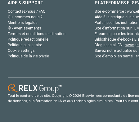
AIDE & SUPPORT
PLATEFORMES ELSE
Contactez-nous / FAQ
Site e-commerce :
www.el
Qui sommes-nous ?
Aide à la pratique clinique
Mentions légales
Portail pour les institution
© - Avertissements
Site d'information sur l'E
Termes et conditions d'utilisation
E-learning pour les infirmi
Politique rédactionnelle
Bibliothèque d'e-books Els
Politique publicitaire
Blog special IFSI :
www.gen
Cookie settings
Suivez notre actualité sur
Politique de la vie privée
Site d'emploi en santé :
e
Tout le contenu de ce site: Copyright © 2026 Elsevier, ses concédants de licence e
de données, a la formation en IA et aux technologies similaires. Pour tout con