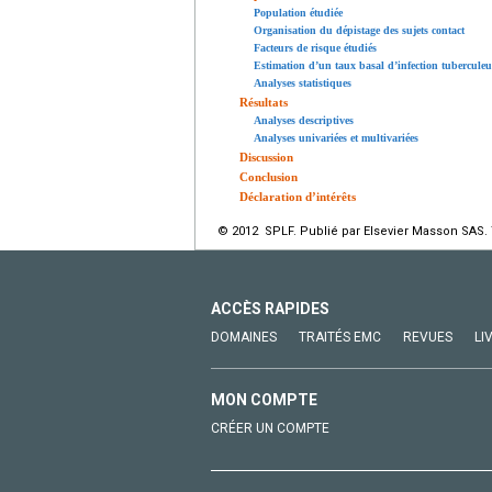
Population étudiée
Organisation du dépistage des sujets contact
Facteurs de risque étudiés
Estimation d’un taux basal d’infection tuberculeus
Analyses statistiques
Résultats
Analyses descriptives
Analyses univariées et multivariées
Discussion
Conclusion
Déclaration d’intérêts
© 2012 SPLF. Publié par Elsevier Masson SAS. 
ACCÈS RAPIDES
DOMAINES
TRAITÉS EMC
REVUES
LI
MON COMPTE
CRÉER UN COMPTE