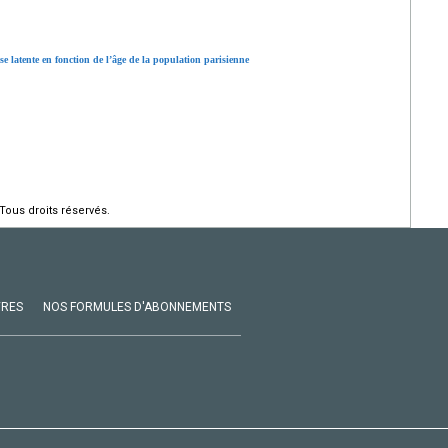
e latente en fonction de l’âge de la population parisienne
Tous droits réservés.
VRES
NOS FORMULES D'ABONNEMENTS