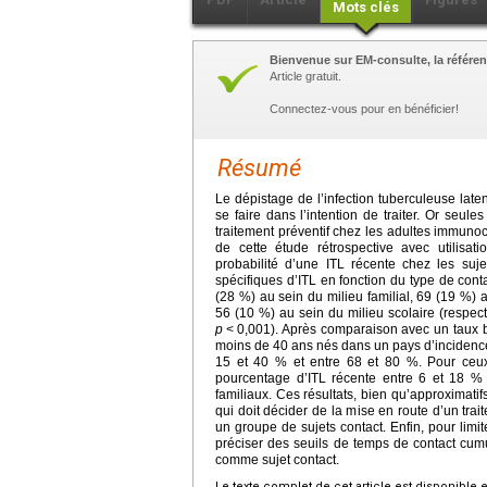
Mots clés
Bienvenue sur EM-consulte, la référen
Article gratuit.
Connectez-vous pour en bénéficier!
Résumé
Le dépistage de l’infection tuberculeuse late
se faire dans l’intention de traiter. Or seule
traitement préventif chez les adultes immunoc
de cette étude rétrospective avec utilisa
probabilité d’une ITL récente chez les suj
spécifiques d’ITL en fonction du type de conta
(28 %) au sein du milieu familial, 69 (19 %) 
56 (10 %) au sein du milieu scolaire (respec
p
<
0,001). Après comparaison avec un taux ba
moins de 40
ans nés dans un pays d’incidence 
15 et 40 % et entre 68 et 80 %. Pour ceu
pourcentage d’ITL récente entre 6 et 18 % 
familiaux. Ces résultats, bien qu’approximatif
qui doit décider de la mise en route d’un trai
un groupe de sujets contact. Enfin, pour limit
préciser des seuils de temps de contact cumu
comme sujet contact.
Le texte complet de cet article est disponible 