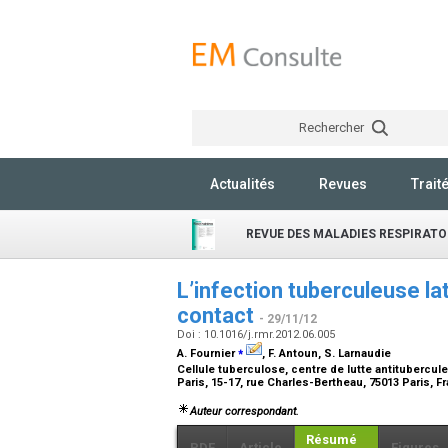
Rechercher
Actualités
Revues
Trait
REVUE DES MALADIES RESPIRATO
L’infection tuberculeuse la
contact
- 29/11/12
Doi : 10.1016/j.rmr.2012.06.005
⁎
A. Fournier
, F. Antoun, S. Larnaudie
Cellule tuberculose, centre de lutte antitubercu
Paris, 15-17, rue Charles-Bertheau, 75013 Paris, 
Auteur correspondant.
Résumé
PDF
Article
Figures