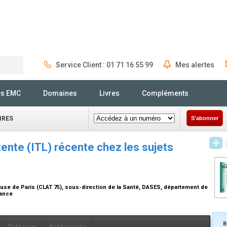
Service Client : 01 71 16 55 99
Mes alertes
Rechercher
és EMC
Domaines
Livres
Compléments
IRES
S'abonner
tente (ITL) récente chez les sujets
leuse de Paris (CLAT 75), sous-direction de la Santé, DASES, département de
France
B
Tableaux
Références