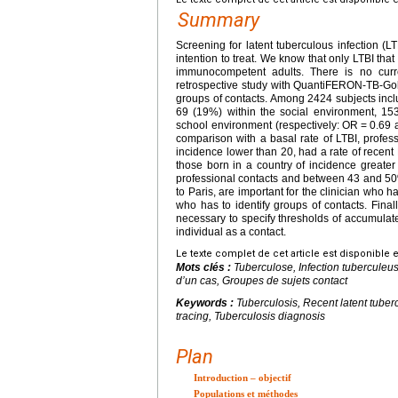
Summary
Screening for latent tuberculous infection (L
intention to treat. We know that only LTBI that
immunocompetent adults. There is no curren
retrospective study with QuantiFERON-TB-Gold 
groups of contacts. Among 2424 subjects inclu
69 (19%) within the social environment, 1
school environment (respectively: OR
=
0.69
comparison with a basal rate of LTBI, profess
incidence lower than 20, had a rate of rece
those born in a country of incidence greate
professional contacts and between 43 and 50%
to Paris, are important for the clinician who h
who has to identify groups of contacts. Finall
necessary to specify thresholds of accumulate
individual as a contact.
Le texte complet de cet article est disponible 
Mots clés :
Tuberculose, Infection tuberculeuse
d’un cas, Groupes de sujets contact
Keywords :
Tuberculosis, Recent latent tuber
tracing, Tuberculosis diagnosis
Plan
Introduction – objectif
Populations et méthodes