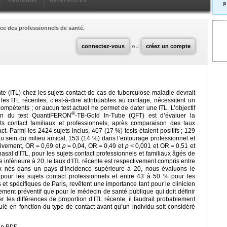
p
ce des professionnels de santé.
connectez-vous
ou
créez un compte
nte (ITL) chez les sujets contact de cas de tuberculose maladie devrait
s les ITL récentes, c’est-à-dire attribuables au contage, nécessitent un
ompétents ; or aucun test actuel ne permet de dater une ITL. L’objectif
®
tion du test QuantiFERON
-TB-Gold In-Tube (QFT) est d’évaluer la
ets contact familiaux et professionnels, après comparaison des taux
ct. Parmi les 2424 sujets inclus, 407 (17 %) tests étaient positifs ; 129
au sein du milieu amical, 153 (14 %) dans l’entourage professionnel et
tivement, OR
=
0,69 et
p
=
0,04, OR
=
0,49 et
p
<
0,001 et OR
=
0,51 et
sal d’ITL, pour les sujets contact professionnels et familiaux âgés de
inférieure à 20, le taux d’ITL récente est respectivement compris entre
x nés dans un pays d’incidence supérieure à 20, nous évaluons le
pour les sujets contact professionnels et entre 43 à 50 % pour les
s et spécifiques de Paris, revêtent une importance tant pour le clinicien
tement préventif que pour le médecin de santé publique qui doit définir
er les différences de proportion d’ITL récente, il faudrait probablement
lé en fonction du type de contact avant qu’un individu soit considéré
en PDF.