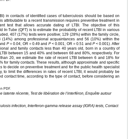
TBI) in contacts of identified cases of tuberculosis should be based on
 is attributable to a recent transmission requires preventive treatment in
t test that allows accurate dating of LTBI. The objective of this
In-Tube (QFT) is to estimate the probability of recent LTBI in various
ded, 407 (17%) tests were positive; 129 (28%) within the family circle,
53 (14%) among professional acquaintances and 56 (10%) within the
 and
P
=
0.04; OR
=
0.49 and
P
<
0.001; OR
=
0.51 and
P
<
0.001). After
ional and family contacts less than 40 years old, born in a country of
nt LTBI between 15 and 40% and between 68 and 80%, respectively. For
r than 20, we estimate the rate of recent LTBI between 6 and 18% for
 for family contacts. These results, although approximate and specific
as to decide on preventive treatment and for the public health specialist
y, to limit the differences in rates of recent LTBI, it would probably be
d contact time, according to the type of contact, before considering an
en PDF.
 latente récente, Test de libération de l’interféron, Enquête autour
culosis infection, Interferon-gamma release assay (IGRA) tests, Contact