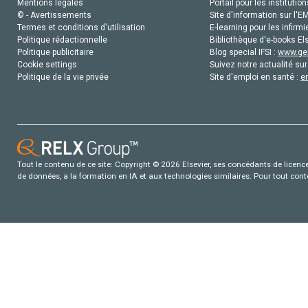
Mentions légales
Portail pour les institution
© - Avertissements
Site d'information sur l'E
Termes et conditions d'utilisation
E-learning pour les infirmi
Politique rédactionnelle
Bibliothèque d'e-books Els
Politique publicitaire
Blog special IFSI :
www.gen
Cookie settings
Suivez notre actualité sur
Politique de la vie privée
Site d'emploi en santé :
e
Tout le contenu de ce site: Copyright © 2026 Elsevier, ses concédants de licence e
de données, a la formation en IA et aux technologies similaires. Pour tout con