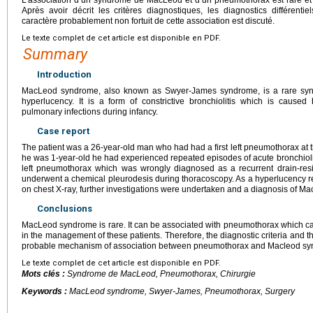
Après avoir décrit les critères diagnostiques, les diagnostics différentie
caractère probablement non fortuit de cette association est discuté.
Le texte complet de cet article est disponible en PDF.
Summary
Introduction
MacLeod syndrome, also known as Swyer-James syndrome, is a rare synd
hyperlucency. It is a form of constrictive bronchiolitis which is caused
pulmonary infections during infancy.
Case report
The patient was a 26-year-old man who had had a first left pneumothorax at
he was 1-year-old he had experienced repeated episodes of acute bronchiolit
left pneumothorax which was wrongly diagnosed as a recurrent drain-res
underwent a chemical pleurodesis during thoracoscopy. As a hyperlucency rem
on chest X-ray, further investigations were undertaken and a diagnosis of
Conclusions
MacLeod syndrome is rare. It can be associated with pneumothorax which ca
in the management of these patients. Therefore, the diagnostic criteria and th
probable mechanism of association between pneumothorax and Macleod syn
Le texte complet de cet article est disponible en PDF.
Mots clés :
Syndrome de MacLeod, Pneumothorax, Chirurgie
Keywords :
MacLeod syndrome, Swyer-James, Pneumothorax, Surgery