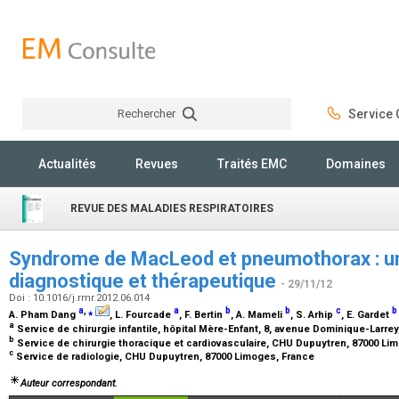
Rechercher
Service C
Rechercher
Actualités
Revues
Traités EMC
Domaines
REVUE DES MALADIES RESPIRATOIRES
Syndrome de MacLeod et pneumothorax : un
diagnostique et thérapeutique
- 29/11/12
Doi : 10.1016/j.rmr.2012.06.014
a
,
⁎
a
b
b
c
b
A. Pham Dang
, L. Fourcade
, F. Bertin
, A. Mameli
, S. Arhip
, E. Gardet
a
Service de chirurgie infantile, hôpital Mère-Enfant, 8, avenue Dominique-Larr
b
Service de chirurgie thoracique et cardiovasculaire, CHU Dupuytren, 87000 Li
c
Service de radiologie, CHU Dupuytren, 87000 Limoges, France
Auteur correspondant.