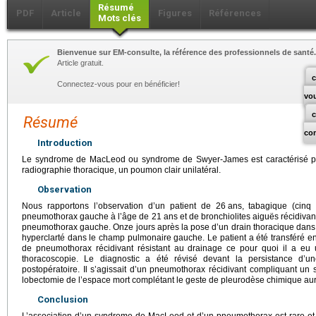
Résumé
PDF
Article
Figures
Références
Mots clés
Bienvenue sur EM-consulte, la référence des professionnels de santé.
Article gratuit.
c
Connectez-vous pour en bénéficier!
vo
Résumé
co
Introduction
Le syndrome de MacLeod ou syndrome de Swyer-James est caractérisé pa
radiographie thoracique, un poumon clair unilatéral.
Observation
Nous rapportons l’observation d’un patient de 26
ans, tabagique (cinq
pneumothorax gauche à l’âge de 21
ans et de bronchiolites aiguës récidivan
pneumothorax gauche. Onze jours après la pose d’un drain thoracique dans un
hyperclarté dans le champ pulmonaire gauche. Le patient a été transféré en
de pneumothorax récidivant résistant au drainage ce pour quoi il a e
thoracoscopie. Le diagnostic a été révisé devant la persistance d’
postopératoire. Il s’agissait d’un pneumothorax récidivant compliquant 
lobectomie de l’espace mort complétant le geste de pleurodèse chimique aura
Conclusion
L’association d’un syndrome de MacLeod et d’un pneumothorax est rare et 